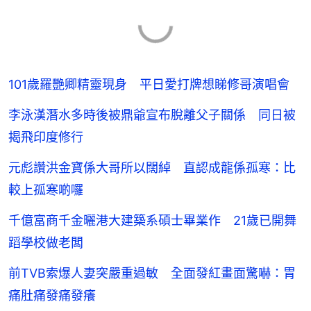
101歲羅艷卿精靈現身 平日愛打牌想睇修哥演唱會
李泳漢潛水多時後被鼎爺宣布脫離父子關係 同日被
揭飛印度修行
元彪讚洪金寶係大哥所以闊綽 直認成龍係孤寒：比
較上孤寒啲囉
千億富商千金曬港大建築系碩士畢業作 21歲已開舞
蹈學校做老闆
前TVB索爆人妻突嚴重過敏 全面發紅畫面驚嚇：胃
痛肚痛發痛發癢