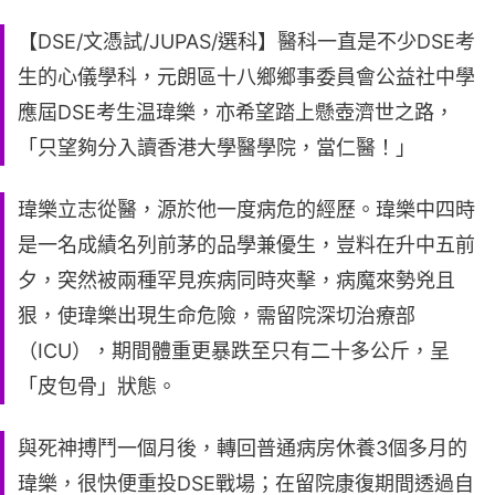
【DSE/文憑試/JUPAS/選科】醫科一直是不少DSE考
生的心儀學科，元朗區十八鄉鄉事委員會公益社中學
應屆DSE考生温瑋樂，亦希望踏上懸壺濟世之路，
「只望夠分入讀香港大學醫學院，當仁醫！」
瑋樂立志從醫，源於他一度病危的經歷。瑋樂中四時
是一名成績名列前茅的品學兼優生，豈料在升中五前
夕，突然被兩種罕見疾病同時夾擊，病魔來勢兇且
狠，使瑋樂出現生命危險，需留院深切治療部
（ICU），期間體重更暴跌至只有二十多公斤，呈
「皮包骨」狀態。
與死神搏鬥一個月後，轉回普通病房休養3個多月的
瑋樂，很快便重投DSE戰場；在留院康復期間透過自