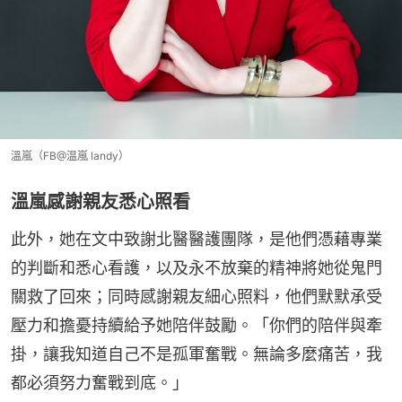
溫嵐（FB@温嵐 landy）
溫嵐感謝親友悉心照看
此外，她在文中致謝北醫醫護團隊，是他們憑藉專業
的判斷和悉心看護，以及永不放棄的精神將她從鬼門
關救了回來；同時感謝親友細心照料，他們默默承受
壓力和擔憂持續給予她陪伴鼓勵。「你們的陪伴與牽
掛，讓我知道自己不是孤軍奮戰。無論多麼痛苦，我
都必須努力奮戰到底。」