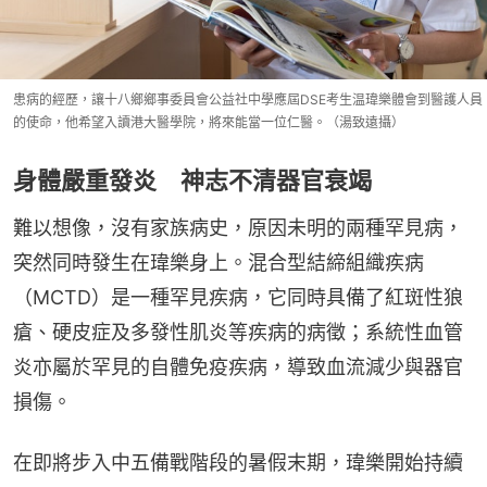
患病的經歷，讓十八鄉鄉事委員會公益社中學應屆DSE考生温瑋樂體會到醫護人員
的使命，他希望入讀港大醫學院，將來能當一位仁醫。（湯致遠攝）
身體嚴重發炎 神志不清器官衰竭
難以想像，沒有家族病史，原因未明的兩種罕見病，
突然同時發生在瑋樂身上。混合型結締組織疾病 
（MCTD）是一種罕見疾病，它同時具備了紅斑性狼
瘡、硬皮症及多發性肌炎等疾病的病徵；系統性血管
炎亦屬於罕見的自體免疫疾病，導致血流減少與器官
損傷。
在即將步入中五備戰階段的暑假末期，瑋樂開始持續