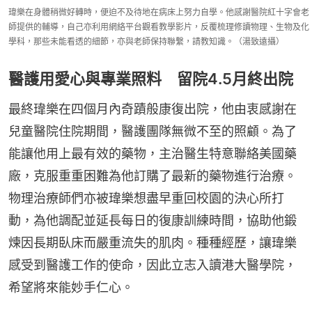
瑋樂在身體稍微好轉時，便迫不及待地在病床上努力自學。他感謝醫院紅十字會老
師提供的輔導，自己亦利用網絡平台觀看教學影片，反覆梳理修讀物理、生物及化
學科，那些未能看透的細節，亦與老師保持聯繫，請教知識。（湯致遠攝）
醫護用愛心與專業照料 留院4.5月終出院
最終瑋樂在四個月內奇蹟般康復出院，他由衷感謝在
兒童醫院住院期間，醫護團隊無微不至的照顧。為了
能讓他用上最有效的藥物，主治醫生特意聯絡美國藥
廠，克服重重困難為他訂購了最新的藥物進行治療。
物理治療師們亦被瑋樂想盡早重回校園的決心所打
動，為他調配並延長每日的復康訓練時間，協助他鍛
煉因長期臥床而嚴重流失的肌肉。種種經歷，讓瑋樂
感受到醫護工作的使命，因此立志入讀港大醫學院，
希望將來能妙手仁心。