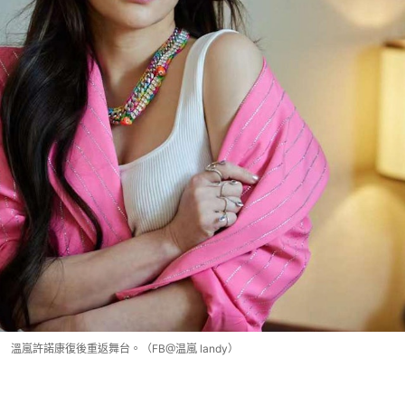
溫嵐許諾康復後重返舞台。（FB@温嵐 landy）