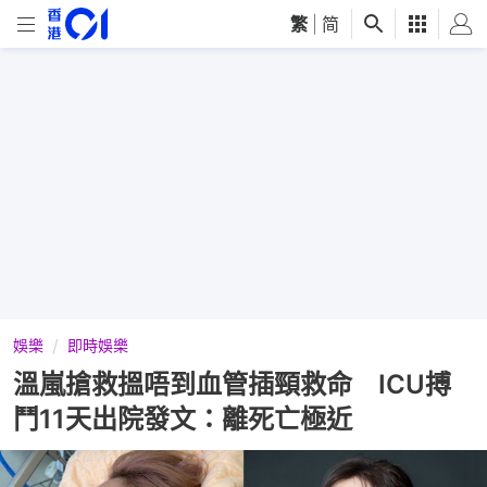
繁
|
简
娛樂
即時娛樂
溫嵐搶救搵唔到血管插頸救命 ICU搏
鬥11天出院發文：離死亡極近