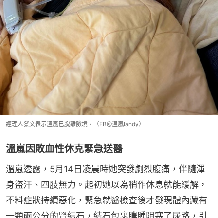
經理人發文表示溫嵐已脫離險境。（FB@温嵐landy）
溫嵐因敗血性休克緊急送醫
溫嵐透露，5月14日凌晨時她突發劇烈腹痛，伴隨渾
身盜汗、四肢無力。起初她以為稍作休息就能緩解，
不料症狀持續惡化，緊急就醫檢查後才發現體內藏有
一顆兩公分的腎結石，結石包裹膿腫阻塞了尿路，引