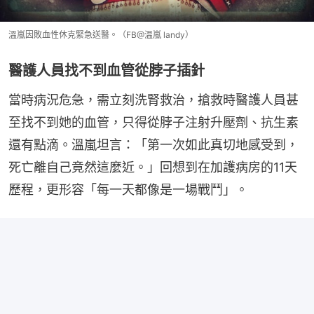
溫嵐因敗血性休克緊急送醫。（FB@温嵐 landy）
醫護人員找不到血管從脖子插針
當時病況危急，需立刻洗腎救治，搶救時醫護人員甚
至找不到她的血管，只得從脖子注射升壓劑、抗生素
還有點滴。溫嵐坦言：「第一次如此真切地感受到，
死亡離自己竟然這麼近。」回想到在加護病房的11天
歷程，更形容「每一天都像是一場戰鬥」。