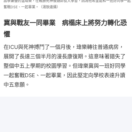
品學兼優的温瑋樂，在戰勝死神後隨即投入學習，因為他希望能和一班好同學一起
奮戰DSE、一起畢業。（湯致遠攝）
冀與戰友一同畢業 病榻床上將努力轉化恐
懼
在ICU與死神搏鬥了一個月後，瑋樂轉往普通病房，
展開了長達三個半月的漫長康復期。這意味著錯失了
整個中五上學期的校園學習。但瑋樂冀與一班好同學
一起奮戰DSE、一起畢業，因此堅定向學校表達升讀
中五意願。