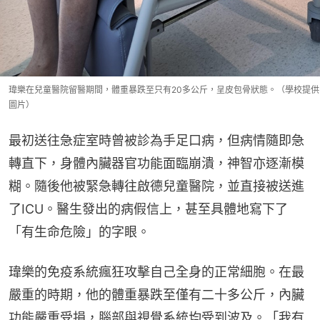
瑋樂在兒童醫院留醫期間，體重暴跌至只有20多公斤，呈皮包骨狀態。（學校提供
圖片）
最初送往急症室時曾被診為手足口病，但病情隨即急
轉直下，身體內臟器官功能面臨崩潰，神智亦逐漸模
糊。隨後他被緊急轉往啟德兒童醫院，並直接被送進
了ICU。醫生發出的病假信上，甚至具體地寫下了
「有生命危險」的字眼。
瑋樂的免疫系統瘋狂攻擊自己全身的正常細胞。在最
嚴重的時期，他的體重暴跌至僅有二十多公斤，內臟
功能嚴重受損，腦部與視覺系統均受到波及。「我有