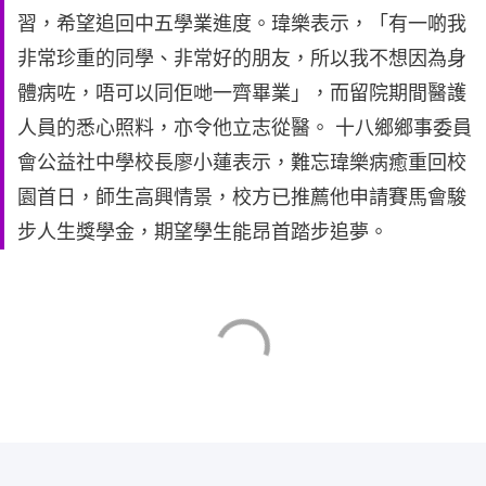
習，希望追回中五學業進度。瑋樂表示，「有一啲我
非常珍重的同學、非常好的朋友，所以我不想因為身
體病咗，唔可以同佢哋一齊畢業」，而留院期間醫護
人員的悉心照料，亦令他立志從醫。 十八鄉鄉事委員
會公益社中學校長廖小蓮表示，難忘瑋樂病癒重回校
園首日，師生高興情景，校方已推薦他申請賽馬會駿
步人生獎學金，期望學生能昂首踏步追夢。