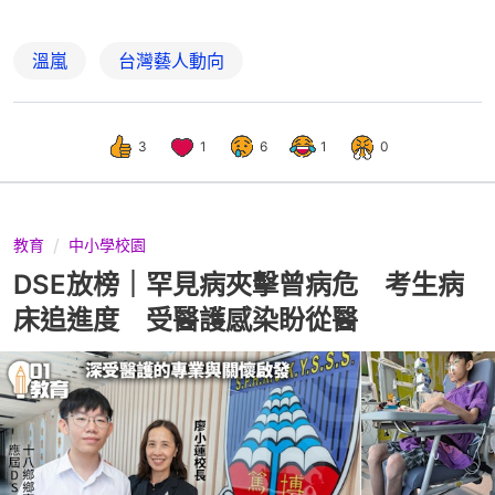
溫嵐
台灣藝人動向
3
1
6
1
0
教育
中小學校園
DSE放榜｜罕見病夾擊曾病危 考生病
床追進度 受醫護感染盼從醫