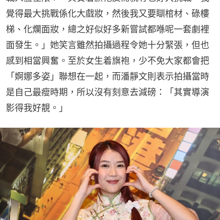
覺得最大挑戰係化大戲妝，然後我又要瞓棺材、碌樓
梯、化爛面妝，總之好似好多新嘗試都喺呢一套劇裡
面發生。」她笑言雖然拍攝過程令她十分緊張，但也
感到相當興奮。至於女生着旗袍，少不免大家都會把
「婀娜多姿」聯想在一起，而潘靜文則表示拍攝當時
是自己最瘦時期，所以沒有刻意去減磅：「其實導演
影得我好靚。」