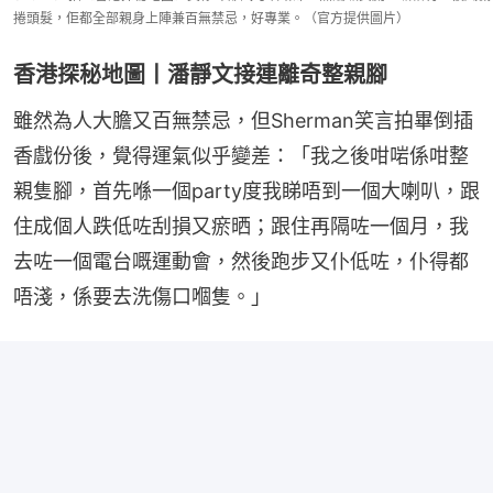
捲頭髮，佢都全部親身上陣兼百無禁忌，好專業。（官方提供圖片）
香港探秘地圖丨潘靜文接連離奇整親腳
雖然為人大膽又百無禁忌，但Sherman笑言拍畢倒插
香戲份後，覺得運氣似乎變差：「我之後咁啱係咁整
親隻腳，首先喺一個party度我睇唔到一個大喇叭，跟
住成個人跌低咗刮損又瘀晒；跟住再隔咗一個月，我
去咗一個電台嘅運動會，然後跑步又仆低咗，仆得都
唔淺，係要去洗傷口嗰隻。」