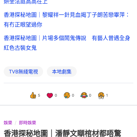
妍坐法庭高高在上
香港探秘地圖｜黎耀祥一針見血揭丁子朗苦戀畢萍：
有冇正眼望過你
香港探秘地圖｜片場多個鬧鬼傳說 有藝人曾遇全身
紅色古裝女鬼
TVB無綫電視
本地劇集
5
0
0
0
1
娛樂
即時娛樂
香港探秘地圖｜潘靜文瞓棺材都唔驚