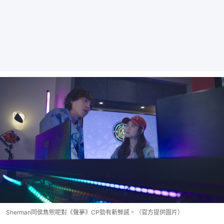
Sherman同侯雋熙呢對《聲夢》CP勁有新鮮感。（官方提供圖片）