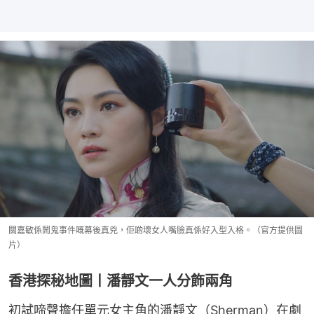
關嘉敏係鬧鬼事件嘅幕後真兇，佢啲壞女人嘴臉真係好入型入格。（官方提供圖
片）
香港探秘地圖丨潘靜文一人分飾兩角
初試啼聲擔任單元女主角的潘靜文（Sherman）在劇