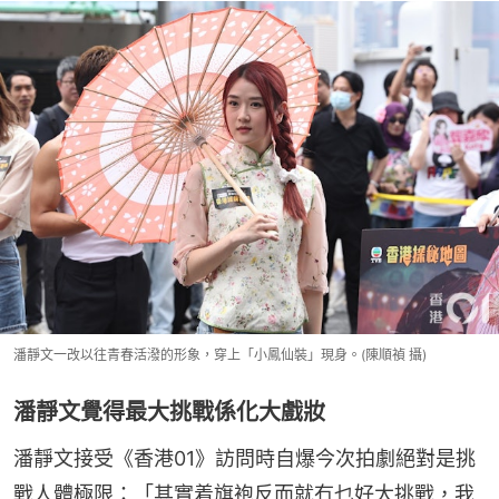
潘靜文一改以往青春活潑的形象，穿上「小鳳仙裝」現身。(陳順禎 攝)
潘靜文覺得最大挑戰係化大戲妝
潘靜文接受《香港01》訪問時自爆今次拍劇絕對是挑
戰人體極限：「其實着旗袍反而就冇乜好大挑戰，我