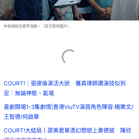
仲有網民至愛李海銅。（官方提供圖片）
COURT!｜張達倫演活大狀 獲真律師讚演技似到
足：無論神態、氣場
喜劇開場1-3集劇情|香港ViuTV演員角色陣容:楊樂文/
王智德/何啟華
COURT!大結局丨邵美君單憑幻想戀上黃德斌 陳欣