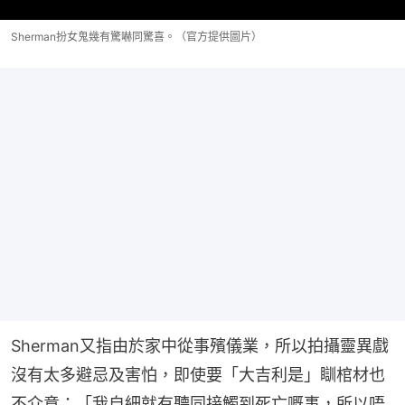
Sherman扮女鬼幾有驚嚇同驚喜。（官方提供圖片）
Sherman又指由於家中從事殯儀業，所以拍攝靈異戲
沒有太多避忌及害怕，即使要「大吉利是」瞓棺材也
不介意：「我自細就有聽同接觸到死亡嘅事，所以唔