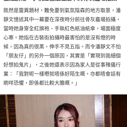
既然是靈異題材，難免要到氣氛陰森的地方取景，潘
靜文憶述其中一幕要在深夜時分前往骨灰龕場拍攝，
當時她身穿全紅旗袍、手執紅色紙油紙傘，場面極度
心寒。她指在古裝街拍攝時最害怕的是沒有燈的時
候，因為真的很黑，伸手不見五指。而令潘靜文不怕
「朋友仔」的另外一個原因，其實是「實現到我細個
好想拍鬼片」，之後她還表示因為家人是從事殯儀行
業：「我對呢一樣嘢就唔係好陌生嘅，亦都唔會話有
啲咩恐懼，即係都比較大膽嘅。」