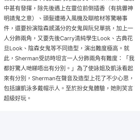
中甚有發揮，除先後遇上在靈位前倒插香（有挑釁神
明請鬼之意）、頭髮遭捲入風機及瞓棺材等驚嚇事
件，還要扮演陰森感滿分的女鬼與阮兒單挑，加上一
人分飾兩角，又要先後Carry清純學生Look、古典花
旦Look、陰森女鬼等不同造型，演出難度極高。就
此，Sherman受訪時坦言一人分飾兩角有難度：「我
都好驚人哋睇唔出有分別。」為了使詠姐及凱泳看起
來有分別，Sherman在聲音及造型上花了不少心思，
包括讓凱泳多戴帽示人。至於扮女鬼體驗，她則笑言
超級好玩。