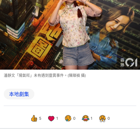
潘靜文「陽氣旺」未有遇到靈異事件。(陳順禎 攝)
本地劇集
5
1
0
1
0