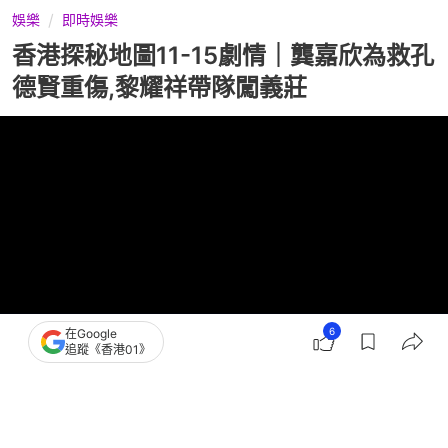
娛樂
即時娛樂
香港探秘地圖11-15劇情｜龔嘉欣為救孔
德賢重傷,黎耀祥帶隊闖義莊
6
在Google
追蹤《香港01》
撰文：
河伯 多多
出版：
2026-06-01 19:26
更新：
2026-06-03 18:46