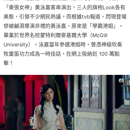
「東張女神」黃泳嘉客串演出，三人的旗袍Look各有
美態，引發不少網民熱議。而根據tvb報道，閃現登場
慘被鹹濕導演非禮的黃泳嘉，原來是「學霸港姐」，
畢業於世界名校蒙特利爾麥基爾大學（McGill 
University）。泳嘉當年參選港姐時，曾憑神級吹奏
牧童笛功力成為一時佳話，在網上吸納近 100 萬點
擊！