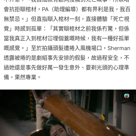
會抗拒瞓棺材，PA（助理編導）都有畀利是我，我百
無禁忌。」但直指瞓入棺材一刻，直接體驗「死亡視
覺」時感到孤單：「其實瞓棺材之前我係冇驚，但係
當我真正入到棺材冚埋個蓋嘅時候，我有一種好孤單
嘅感覺。」至於拍攝頭髮遭捲入風機場口，Sherman
透露被捲的是劇組事先安排的假髮，故過程安全，不
過她還是事先做好萬一發生意外、要剃光頭的心理準
備，果然專業。