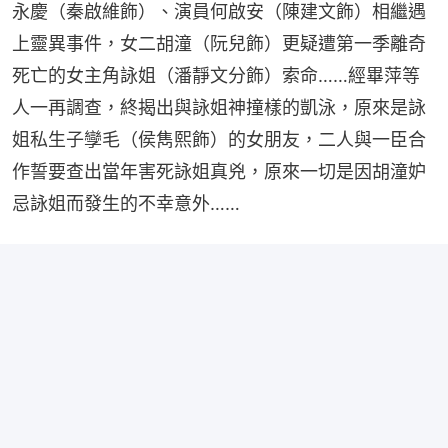
永慶（秦啟維飾）、演員何啟安（陳建文飾）相繼遇
上靈異事件，女二胡潼（阮兒飾）更疑遭第一季離奇
死亡的女主角詠姐（潘靜文分飾）索命……經畢萍等
人一再調查，終揭出與詠姐神撞樣的凱泳，原來是詠
姐私生子孿毛（侯雋熙飾）的女朋友，二人與一臣合
作誓要查出當年害死詠姐真兇，原來一切是因胡潼妒
忌詠姐而發生的不幸意外……