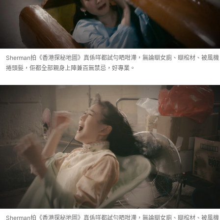
Sherman拍《香港探秘地圖》真係咩都試勻晒咁滯，無論瞓女廁、瞓棺材、被風機
捲頭髮，佢都全部親身上陣兼百無禁忌，好專業。
Sherman拍《香港探秘地圖》真係咩都試勻晒咁滯，無論瞓女廁、瞓棺材、被風機