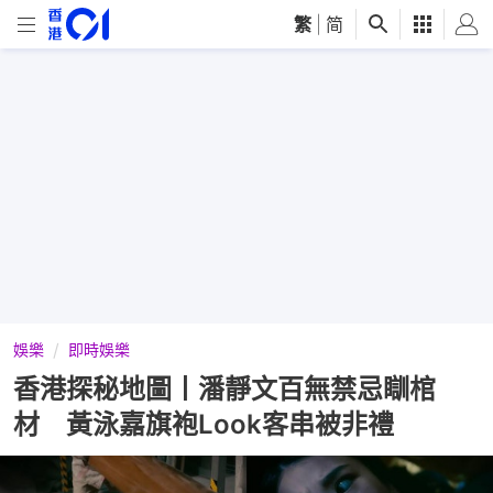
繁
|
简
娛樂
即時娛樂
香港探秘地圖丨潘靜文百無禁忌瞓棺
材 黃泳嘉旗袍Look客串被非禮