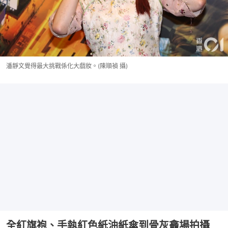
潘靜文覺得最大挑戰係化大戲妝。(陳順禎 攝)
全紅旗袍、手執紅色紙油紙傘到骨灰龕場拍攝