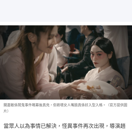
關嘉敏係鬧鬼事件嘅幕後真兇，佢啲壞女人嘴臉真係好入型入格。（官方提供圖
片）
當眾人以為事情已解決，怪異事件再次出現，導演趙