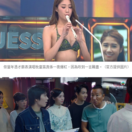
佢當年憑才藝表演唱牧童笛真係一夜爆紅，因為吹到一言難盡。（官方提供圖片）