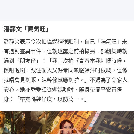
潘靜文「陽氣旺」
潘靜文表示今次拍攝過程很順利，自己「陽氣旺」未
有遇到靈異事件，但就透露之前拍攝另一部劇集時就
遇到「朋友仔」：「我上次拍《青春本我》嘅時候，
係咁嘔啊，跟住個人又好暈同飆曬冷汗咁樣嘅，但係
就唔會見到嘅，純粹係感應到啦。」不過為了令家人
安心，她亦乖乖聽從媽媽吩咐，隨身帶備平安符傍
身：「帶定喺袋仔度，以防萬一。」