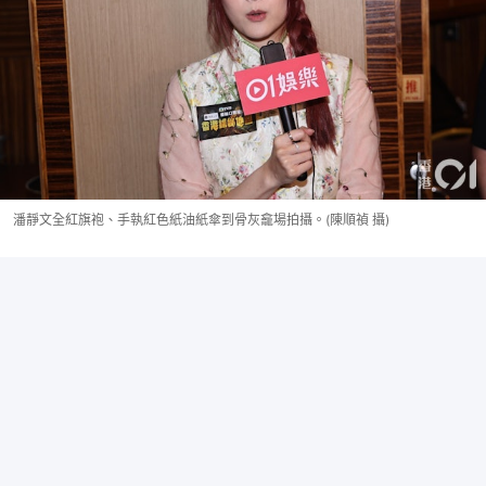
潘靜文全紅旗袍、手執紅色紙油紙傘到骨灰龕場拍攝。(陳順禎 攝)