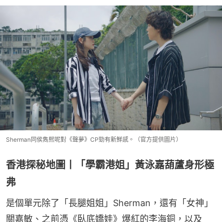
Sherman同侯雋熙呢對《聲夢》CP勁有新鮮感。（官方提供圖片）
香港探秘地圖丨「學霸港姐」黃泳嘉葫蘆身形極
弗
是個單元除了「長腿姐姐」Sherman，還有「女神」
關嘉敏、之前憑《臥底嬌娃》爆紅的李海銅，以及