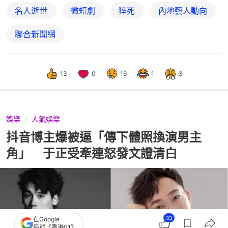
名人逝世
微短劇
猝死
內地藝人動向
聯合新聞網
13
0
16
1
3
娛樂
人氣娛樂
抖音博主爆被逼「傳下體照換演男主
角」 于正受牽連怒發文證清白
33
在Google
追蹤《香港01》