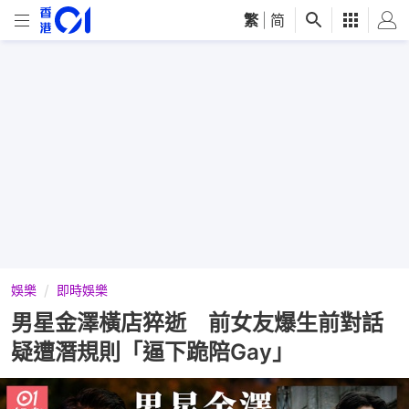
繁
|
简
娛樂
即時娛樂
男星金澤橫店猝逝 前女友爆生前對話
疑遭潛規則「逼下跪陪Gay」