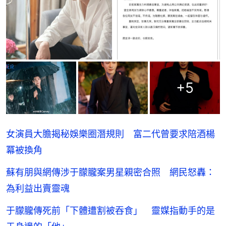
+
5
女演員大膽揭秘娛樂圈潛規則 富二代曾要求陪酒楊
冪被換角
蘇有朋與網傳涉于朦朧案男星親密合照 網民怒轟：
為利益出賣靈魂
于朦朧傳死前「下體遭割被吞食」 靈媒指動手的是