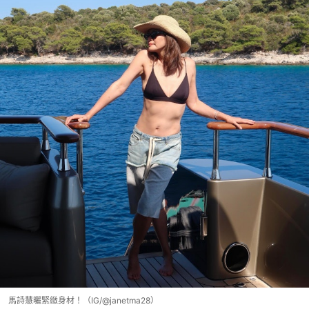
馬詩慧曬緊緻身材！（IG/@janetma28）