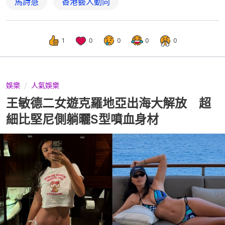
馬詩慧
香港藝人動向
1
0
0
0
0
娛樂
人氣娛樂
王敏德二女遊克羅地亞出海大解放 超
細比堅尼側躺曬S型噴血身材