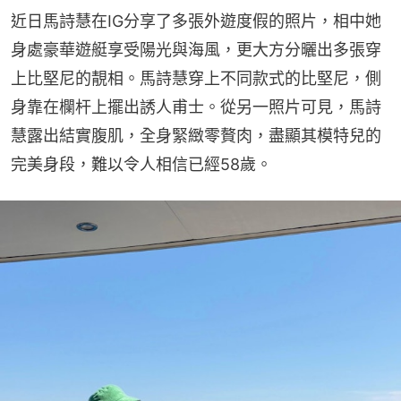
近日馬詩慧在IG分享了多張外遊度假的照片，相中她
身處豪華遊艇享受陽光與海風，更大方分曬出多張穿
上比堅尼的靚相。馬詩慧穿上不同款式的比堅尼，側
身靠在欄杆上擺出誘人甫士。從另一照片可見，馬詩
慧露出結實腹肌，全身緊緻零贅肉，盡顯其模特兒的
完美身段，難以令人相信已經58歲。