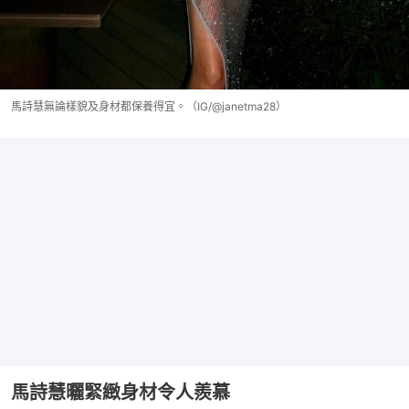
馬詩慧無論樣貌及身材都保養得宜。（IG/@janetma28）
馬詩慧曬緊緻身材令人羨慕