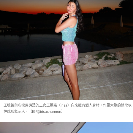
王敏德與名模馬詩慧的二女王麗嘉（Irisa）向來擁有驕人身材，作風大膽的她常以
性感形象示人。（IG/@irisashannon）