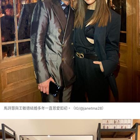
馬詩慧與王敏德結婚多年一直恩愛如初。（IG/@janetma28）