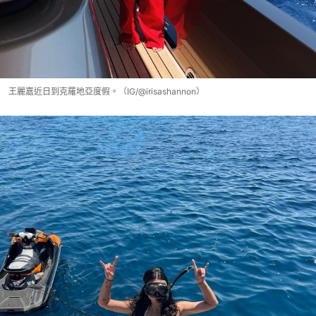
王麗嘉近日到克羅地亞度假。（IG/@irisashannon）