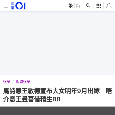
繁
|
简
娛樂
即時娛樂
馬詩慧王敏德宣布大女明年9月出嫁 唔
介意王曼喜借精生BB