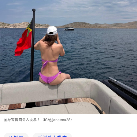
全身零贅肉令人羨慕！（IG/@janetma28）