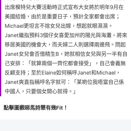
出席模特兒大賽活動時正式宣布大女將於明年9月在
美國結婚，由於是重要日子，預計全家都會出席；
Michael更坦言不捨女兒出嫁，想起就眼濕濕。
Janet繼指預料3個仔女喜愛加州的陽光與海灘，將來
移居美國的機會大，而夫婦二人則選擇兩邊飛。問起
Janet女兒會否借精生B，她就相信女兒與另一半有自
己安排：「就算兩個一齊佗都會接受」，自己會義無
反顧支持；至於Elaine如何稱呼Janet和Michael，
Janet爽直指稱呼名字就可：「某啲位我唔當自己係
中國人，只要個女開心就得。」
點擊圖觀睇馬詩慧有幾Fit！