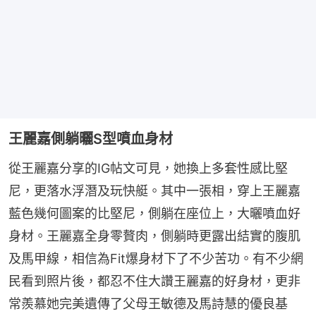
王麗嘉側躺曬S型噴血身材
從王麗嘉分享的IG帖文可見，她換上多套性感比堅
尼，更落水浮潛及玩快艇。其中一張相，穿上王麗嘉
藍色幾何圖案的比堅尼，側躺在座位上，大曬噴血好
身材。王麗嘉全身零贅肉，側躺時更露出結實的腹肌
及馬甲線，相信為Fit爆身材下了不少苦功。有不少網
民看到照片後，都忍不住大讚王麗嘉的好身材，更非
常羨慕她完美遺傳了父母王敏德及馬詩慧的優良基