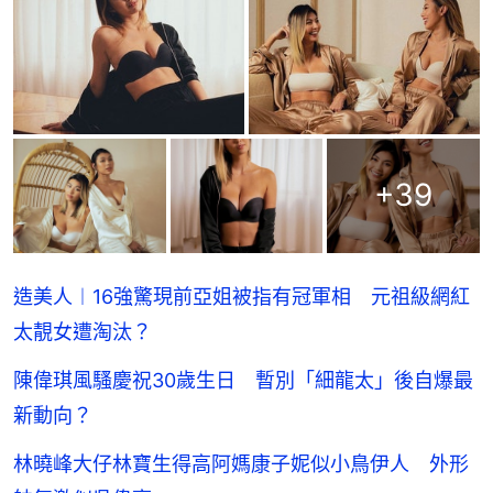
+
39
造美人︱16強驚現前亞姐被指有冠軍相 元祖級網紅
太靚女遭淘汰？
陳偉琪風騷慶祝30歲生日 暫別「細龍太」後自爆最
新動向？
林曉峰大仔林寶生得高阿媽康子妮似小鳥伊人 外形