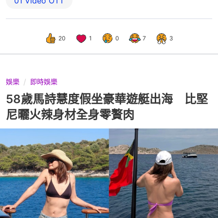
01‌ ‌Video‌ ‌OTT
20
1
0
7
3
娛樂
即時娛樂
58歲馬詩慧度假坐豪華遊艇出海 比堅
尼曬火辣身材全身零贅肉