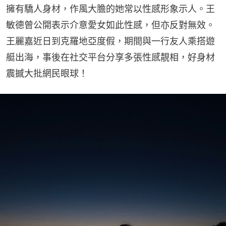
擁有驕人身材，作風大膽的她常以性感形象示人。王
敏德曾公開表示介意愛女如此性感，但亦反對無效。
王麗嘉近日到克羅地亞度假，期間與一行友人乘搭遊
艇出海，事後在社交平台分享多張性感靚相，好身材
震撼大批網民眼球！