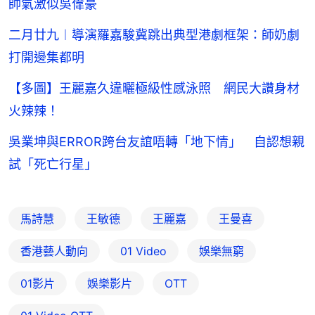
帥氣激似吳偉豪
二月廿九︱導演羅嘉駿冀跳出典型港劇框架：師奶劇
打開邊集都明
【多圖】王麗嘉久違曬極級性感泳照 網民大讚身材
火辣辣！
吳業坤與ERROR跨台友誼唔轉「地下情」 自認想親
試「死亡行星」
馬詩慧
王敏德
王麗嘉
王曼喜
香港藝人動向
01 Video
娛樂無窮
01影片
娛樂影片
OTT