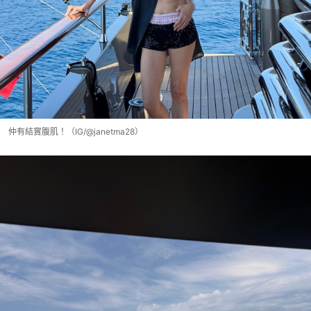
仲有結實腹肌！（IG/@janetma28）