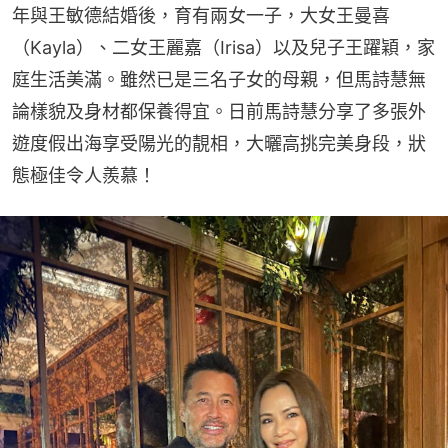
年與王敏德結婚後，育有兩女一子，大女王曼喜
（Kayla）、二女王麗嘉（Irisa）以及兒子王躍穎，家
庭生活美滿。雖然已是三名子女的母親，但馬詩慧無
論樣貌及身材都保養得宜。日前馬詩慧分享了多張外
遊度假出海享受陽光的靚相，大曬高挑完美身段，狀
態極佳令人羨慕！