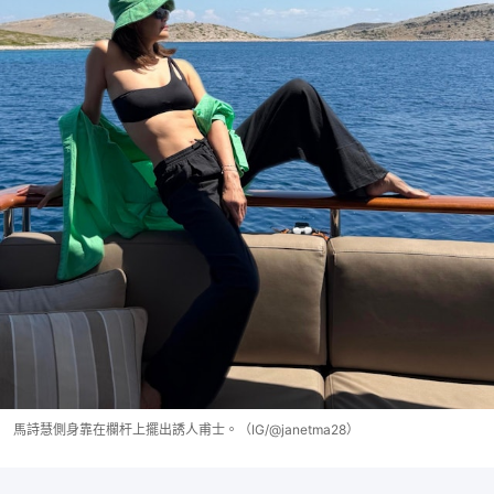
馬詩慧側身靠在欄杆上擺出誘人甫士。（IG/@janetma28）