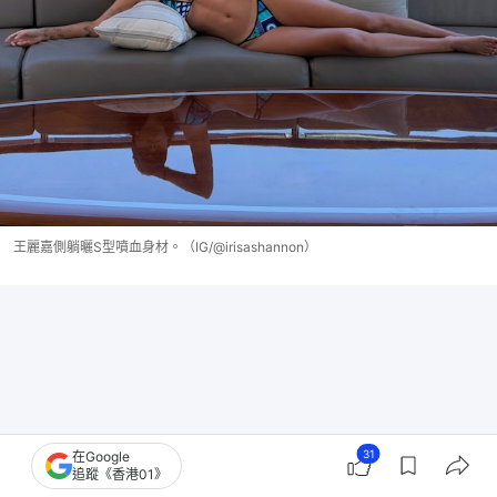
王麗嘉側躺曬S型噴血身材。（IG/@irisashannon）
31
在Google
追蹤《香港01》