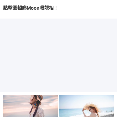
點擊圖輯睇Moon嘅靚相！