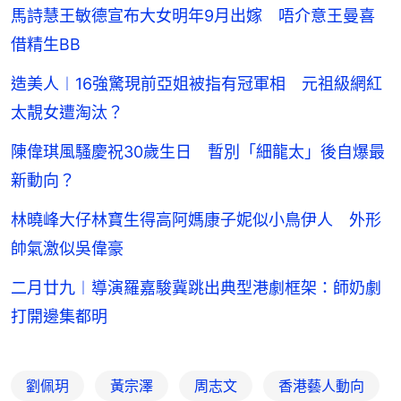
馬詩慧王敏德宣布大女明年9月出嫁 唔介意王曼喜
借精生BB
造美人︱16強驚現前亞姐被指有冠軍相 元祖級網紅
太靚女遭淘汰？
陳偉琪風騷慶祝30歲生日 暫別「細龍太」後自爆最
新動向？
林曉峰大仔林寶生得高阿媽康子妮似小鳥伊人 外形
帥氣激似吳偉豪
二月廿九︱導演羅嘉駿冀跳出典型港劇框架：師奶劇
打開邊集都明
劉佩玥
黃宗澤
周志文
香港藝人動向