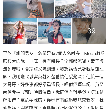
+
39
至於「緋聞男友」名單足有7個人名咁多，Moon就反
應很大的說：「嘩！有冇咁長？全部都流喎，黃子恆
流到爆啦，黃宗澤又流到爆。我想講伍允龍我唔難理
解，我哋喺《城寨英雄》螢幕情侶感覺深；佢係一個
大哥哥，好多事都好語重深長，唔似佢嘅年紀。黃又
南係我拍《殭》時嘅演員，我同佢冇對手戲，唔知點
解咁傳？至於翟威廉，你哋有冇諗過我嘅感受呀，我
仲想講，關於猷亨，真係唔好抵毀呢位公子，佢同陳