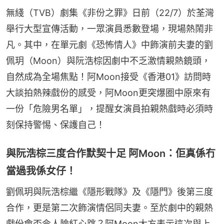
無綫（TVB）劇集《非份之罪》日前（22/7）於荃灣
舉行大型宣傳活動，一眾演員悉數登場，現場熱鬧非
凡。其中，在單元劇《恐怖情人》中飾演前夫妻的劉
佩玥（Moon）與阮浩棕因劇中不乏激情親熱鏡頭，
自然成為全場焦點！阿Moon接受《香港01》訪問時
大談拍熱辣戲份的感受，阿Moon更突爆圈中原來有
一份「危險男名單」，提醒女演員拍親熱戲時必須時
刻保持警惕、保護自己！
與阮浩棕三度合作默契十足 阿Moon：佢真係冇
當過我係女仔！
劉佩玥與阮浩棕繼《隱形戰隊》及《隱門》後第三度
合作，更是第二次飾演情侶同夫妻。至於劇中的親熱
戲份會否令人臉紅心跳？阿Moon大方表示這次與上