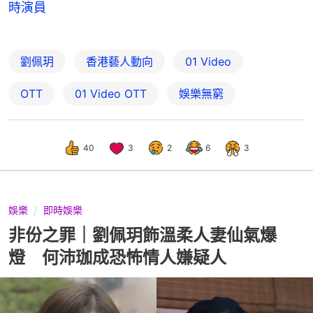
時演員
劉佩玥
香港藝人動向
01 Video
OTT
01‌ ‌Video‌ ‌OTT
娛樂無窮
40
3
2
6
3
娛樂
即時娛樂
非份之罪｜劉佩玥飾溫柔人妻仙氣爆
燈 何沛珈成恐怖情人嫌疑人