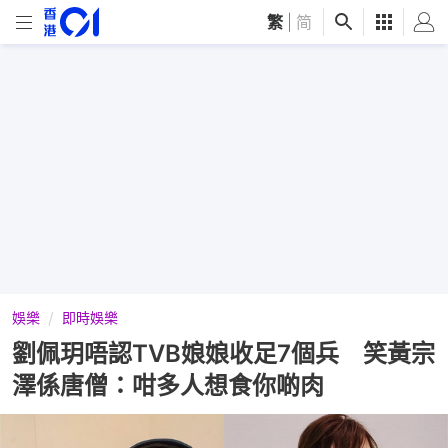
繁
|
简
娛樂
即時娛樂
劉佩玥唔認TVB娘娘收足7個兵 笑黃宗
澤係唐僧：咁多人想食你啲肉