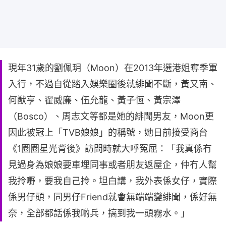
現年31歲的劉佩玥（Moon）在2013年選港姐奪季軍
入行，不過自從踏入娛樂圈後就緋聞不斷，黃又南、
何猷亨、翟威廉、伍允龍、黃子恆、黃宗澤
（Bosco）、周志文等都是她的緋聞男友，Moon更
因此被冠上「TVB娘娘」的稱號，她日前接受商台
《1圈圈星光背後》訪問時就大呼冤屈：「我真係冇
見過身為娘娘要車埋同事或者朋友返屋企，仲冇人幫
我拎嘢，要我自己拎。坦白講，我外表係女仔，實際
係男仔頭，同男仔Friend就會無端端變緋聞，係好無
奈，全部都話係我啲兵，搞到我一頭霧水。」