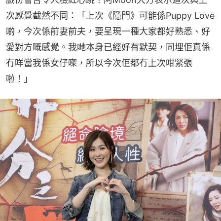
次感覺截然不同：「上次《隱門》可能係Puppy Love
啲，今次係前妻前夫，要呈現一種大家都好熟悉、好
愛對方嘅感覺。我哋本身已經好有默契，同埋佢真係
冇咩當我係女仔㗎，所以今次佢都冇上次咁緊張
啦！」