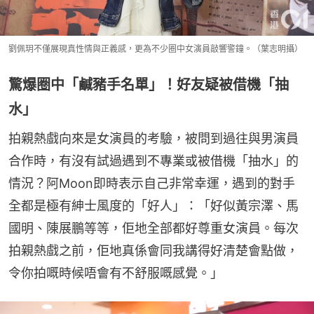
劉佩玥不僅展現真性情與正義感，更為不少圈中女演員敲響警鐘。（葉志明攝）
驚爆圈中「鹹豬手名單」！好友疑被借機「抽
水」
拍親熱戲向來是女演員的考驗，被問到過往與男演員
合作時，有沒有試過遇到不專業或被借機「抽水」的
情況？阿Moon即時表示自己非常幸運，遇到的對手
全都是極有紳士風度的「好人」：「好似黃宗澤、馬
國明、陳展鵬等等，佢地全部都好尊重女演員。每次
拍親熱戲之前，佢地真係會同我講得好清楚會點做，
令你拍嘅時候唔會有不舒服嘅感覺。」