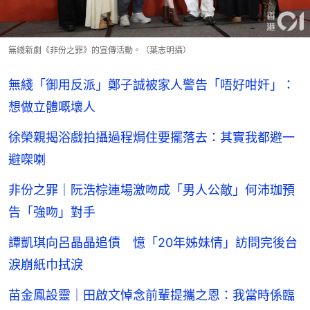
無綫新劇《非份之罪》的宣傳活動。（葉志明攝）
無綫「御用反派」鄭子誠被家人警告「唔好咁奸」：
想做立體嘅壞人
徐榮親揭浴戲拍攝過程焗住要擺落去：其實我都避一
避㗎喇
非份之罪｜阮浩棕連場激吻成「男人公敵」何沛珈預
告「強吻」對手
譚凱琪向呂晶晶追債 憶「20年姊妹情」訪問完後台
淚崩紙巾拭淚
苗金鳳設靈｜田啟文悼念前輩提攜之恩：我當時係臨