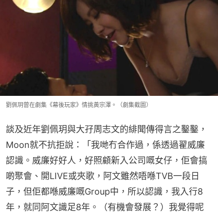
劉佩玥曾在劇集《幕後玩家》情挑黃宗澤。（劇集截圖）
談及近年劉佩玥與大孖周志文的緋聞傳得言之鑿鑿，
Moon就不抗拒說：「我哋冇合作過，係透過翟威廉
認識。威廉好好人，好照顧新入公司嘅女仔，佢會搞
啲聚會、開LIVE或夾歌，阿文雖然唔喺TVB一段日
子，但佢都喺威廉嘅Group中，所以認識，我入行8
年，就同阿文識足8年。（有機會發展？）我覺得呢