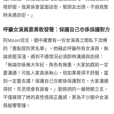
唔舒服，我真係會當面話佢，幫朋友出頭，不過我暫
時未遇到佢。」
呼籲女演員要勇敢發聲：保護自己亦係保護對方
阿Moon坦言，圈中確實有一份女演員之間私下流傳
的「重點提防男名單」。她藉此呼籲所有女演員，無
論資歷深淺，遇到不適情況必須即時溝通與拒絕：
「無論你係幾大年紀、角色有幾重，大家拍戲前一定
要溝通！可能人家真係無心，但如果覺得不舒服，當
刻一定要去講！保護自己亦都係保護對方，大家溝通
得好，先至唔會有誤會。」劉佩玥的一番肺腑之言，
不僅展現了她的真性情與正義感，更為不少圈中女演
員敲響警鐘。