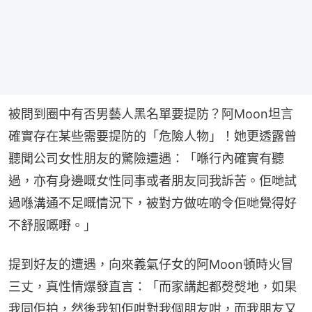
被問到圈中有否男藝人黑名單要提防？阿Moon坦言
確實存在某些需要提防的「危險人物」！她更透露曾
聽聞公司女性朋友的驚險遭遇：「喺行內確實有聽
過，亦有身邊嘅女性同事或者朋友同我訴苦。佢哋試
過喺溝通不足嘅情況下，被對方做咗啲令佢哋覺得好
不舒服嘅嘢。」
提到好友的遭遇，向來義氣仔女的阿Moon頓時火冒
三丈，真性情爆發直言：「而家講起都㷫㷫地，如果
我同佢拍，然後我知佢咁對我個朋友咁，而我朋友又