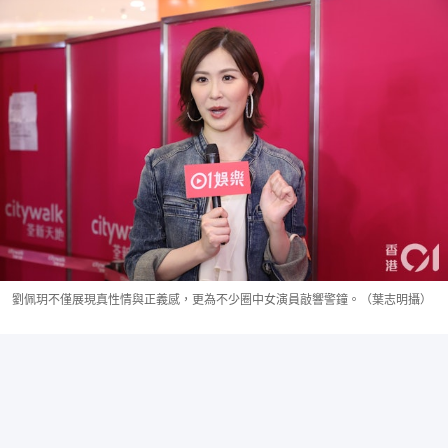
劉佩玥不僅展現真性情與正義感，更為不少圈中女演員敲響警鐘。（葉志明攝）