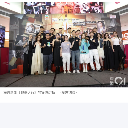
無綫新劇《非份之罪》的宣傳活動。（葉志明攝）