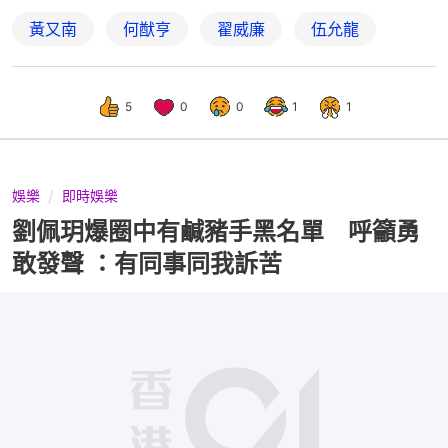
黃又南
何猷亨
翟威廉
伍允龍
5
0
0
1
1
娛樂
即時娛樂
劉佩玥爆圈中有鹹豬手黑名單 呼籲勇
敢發聲 ：有同事同我訴苦