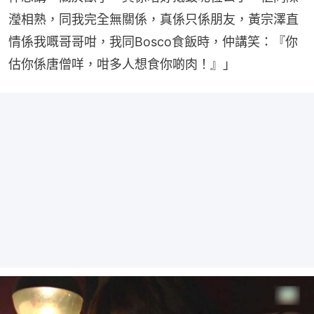
瀅相熟，同我完全無關係，真係只係朋友，黃宗澤直
情係我嘅哥哥咁，我同Bosco食飯時，仲講笑：『你
估你係唐僧咩，咁多人想食你啲肉！』」