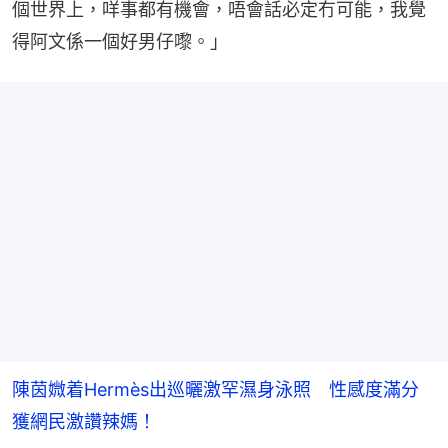
個世界上，咩事都有機會，唔會話必定冇可能，我覺
得阿文係一個好男仔嚟。」
陳茵媺着Hermès出巡曬激罕濕身泳照 性感度滿分
獲網民激讚辣媽！