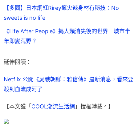
【多圖】日本網紅Rirey擁火辣身材有秘技：No
sweets is no life
《Life After People》揭人類消失後的世界 城市半
年即變荒野？
延伸閱讀：
Netflix 公開《屍戰朝鮮：雅信傳》最新消息，看來要
殺到血流成河了
【本文獲「
COOL潮流生活網
」授權轉載。】