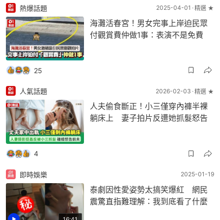
熱爆話題
2025-04-01
精選 ★
海灘活春宮！男女完事上岸迫民眾
付觀賞費仲做1事：表演不是免費
25
人氣話題
2026-02-03
精選 ★
人夫偷食斷正！小三僅穿內褲半裸
躺床上 妻子拍片反遭她抓髮怒告
4
即時娛樂
2025-01-19
泰劇因性愛姿勢太搞笑爆紅 網民
震驚直指難理解：我到底看了什麼
16:41