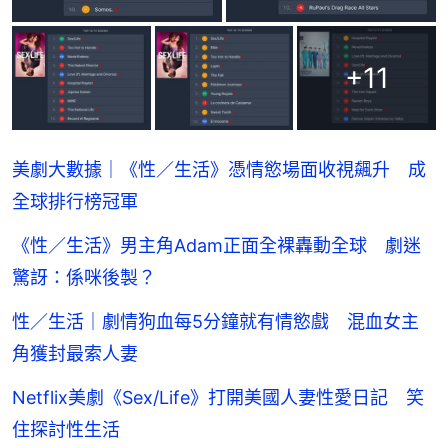
+
11
美劇大數據｜《性／生活》憑情慾場面收視飆升 成
全球排行榜冠軍
《性／生活》男主角Adam正面全裸轟動全球 劇迷
驚訝：係咪後製？
性／生活｜劇情狗血每5分鐘就有情慾戲 混血女主
角獲封最索人妻
Netflix美劇《Sex/Life》打開美國人妻性愛日記 笑
住探討性生活