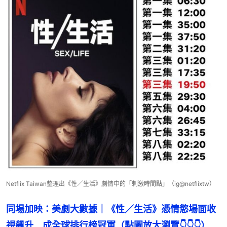
Netflix Taiwan整理出《性／生活》劇情中的「刺激時間點」（ig@netflixtw）
同場加映：美劇大數據｜《性／生活》憑情慾場面收
視飆升　成全球排行榜冠軍（點圖放大瀏覽👇👇👇）