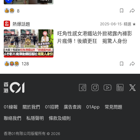
8
熱爆話題
2025-06-15
精選 ★
旺角性感女港鐵站外掀裙露內褲影
片瘋傳！後續更狂 揭驚人身份
128
01線報
關於我們
01招聘
廣告查詢
01App
常見問題
聯絡我們
私隱聲明
條款及細則
香港01有限公司版權所有 ©
2026