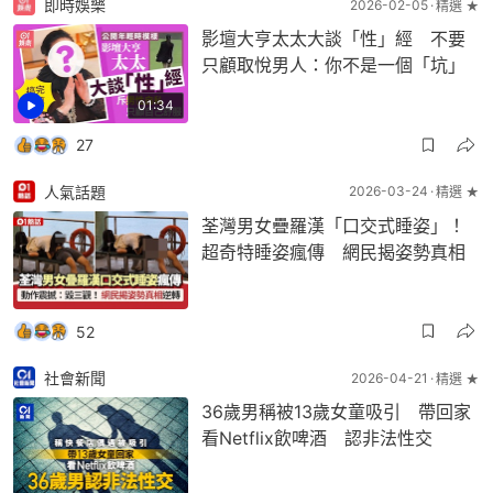
即時娛樂
2026-02-05
精選 ★
影壇大亨太太大談「性」經 不要
只顧取悅男人：你不是一個「坑」
01:34
27
人氣話題
2026-03-24
精選 ★
荃灣男女疊羅漢「口交式睡姿」！
超奇特睡姿瘋傳 網民揭姿勢真相
52
社會新聞
2026-04-21
精選 ★
36歲男稱被13歲女童吸引 帶回家
看Netflix飲啤酒 認非法性交