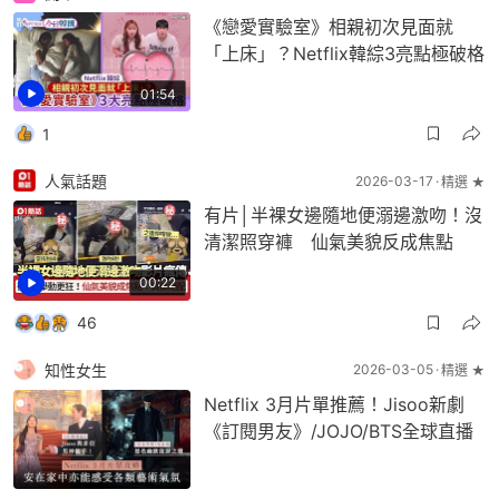
《戀愛實驗室》相親初次見面就
「上床」？Netflix韓綜3亮點極破格
01:54
1
人氣話題
2026-03-17
精選 ★
有片│半裸女邊隨地便溺邊激吻！沒
清潔照穿褲 仙氣美貌反成焦點
00:22
46
知性女生
2026-03-05
精選 ★
Netflix 3月片單推薦！Jisoo新劇
《訂閱男友》/JOJO/BTS全球直播