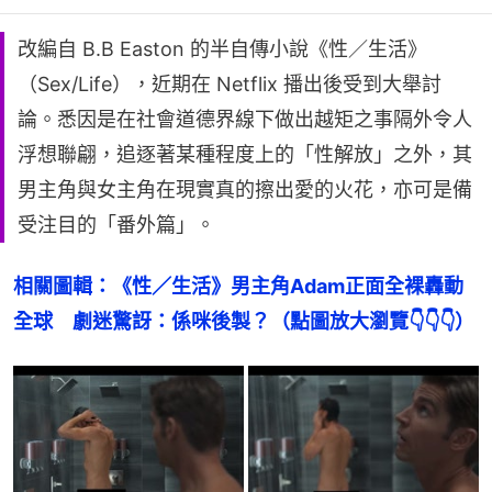
改編自 B.B Easton 的半自傳小說《性／生活》
（Sex/Life），近期在 Netflix 播出後受到大舉討
論。悉因是在社會道德界線下做出越矩之事隔外令人
浮想聯翩，追逐著某種程度上的「性解放」之外，其
男主角與女主角在現實真的擦出愛的火花，亦可是備
受注目的「番外篇」。
相關圖輯：《性／生活》男主角Adam正面全裸轟動
全球　劇迷驚訝：係咪後製？（點圖放大瀏覽👇👇👇）