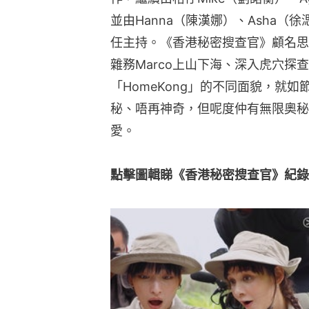
並由Hanna（陳漢娜）、Asha（徐
任主持。《香港秘密搜查官》顧名思義
雜務Marco上山下海、深入虎穴
「HomeKong」的不同面貌，就如節
秘、唔再神奇，但呢度仲有無限奧秘
愛。
點擊圖輯睇《香港秘密搜查官》紀錄