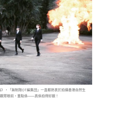
画》，「無制限OT編集団」一直都熱衷於拍攝香港自然生
觀眾眼前，重點係——真係拍得好靚！