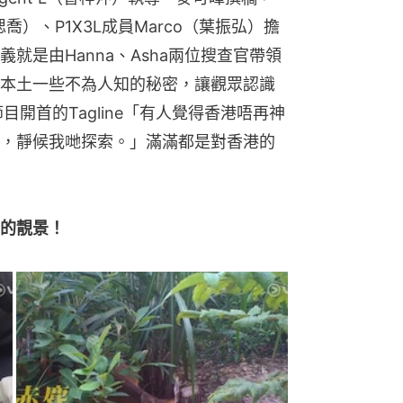
㴓喬）、P1X3L成員Marco（葉振弘）擔
就是由Hanna、Asha兩位搜查官帶領
探查本土一些不為人知的秘密，讓觀眾認識
目開首的Tagline「有人覺得香港唔再神
，靜候我哋探索。」滿滿都是對香港的
的靚景！