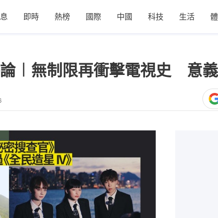
息
即時
熱榜
國際
中國
科技
生活
體
論︱無制限再衝擊電視史 意義
6