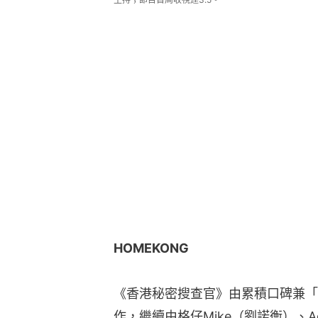
HOMEKONG
《香港秘密搜查官》由累積口碑兼「捧
作，繼續由格仔Mike（劉諾衡）、A