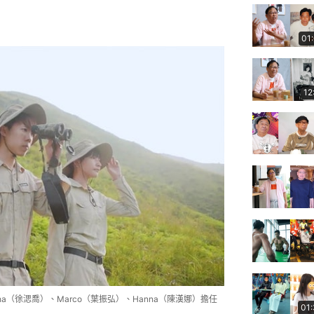
01
12
a（徐㴓喬）、Marco（葉振弘）、Hanna（陳漢娜）擔任
01