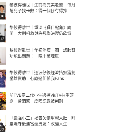
黎彼得離世｜生前為完美老竇 每月
幫兒子找卡數：得一個仔冇得揀
:06
黎彼得離世｜重溫《矚目配角》訪
問 大劉相救與許冠傑決裂仍欣賞
:12
黎彼得離世｜年初消瘦一圈 認肺腎
功能出問題：一晚十萬埋單
黎彼得離世｜通波仔後經濟拮据獲劉
鑾雄資助：冇諗過佢係我Fans
前TVB富二代小生過檔ViuTV拍重頭
劇 曾酒駕一度唔認數被判刑
「最強小三」揭曾欠債單親大肚 拜
靈隱寺後遇富豪男友：改變人生
:30