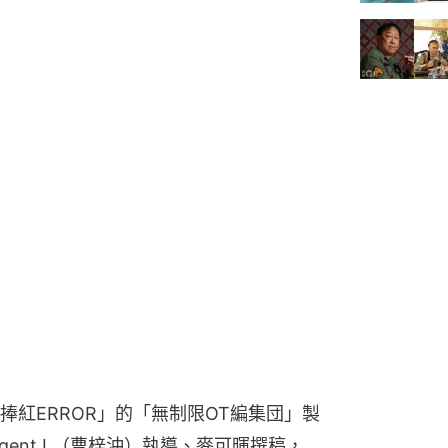
紅ERROR」的「無制限OT編集団」製
gent L（曹梓沖）執導、麥可暉撰稿，