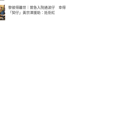
黎彼得離世｜曾急入院通波仔 幸得
「契仔」黃宗澤援助：抵佢紅