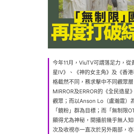
今年11月，ViuTV可謂落足力
星IV》、《神的女主角》及《香
格截然不同，務求擊中不同觀眾層
MIRROR及ERROR的《全民
觀眾；而以Anson Lo（盧瀚
「鏡粉」群為目標；而「無制限O
顯得尤為神秘，開播前幾乎無人知
次及收視亦一直次於另外兩部，亦