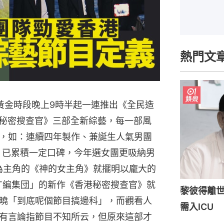
熱門文
，從黃金時段晚上9時半起一連推出《全民造
港秘密搜查官》三部全新綜藝，每一部風
，如：連續四年製作、兼誕生人氣男團
造星》已累積一定口碑，今年選女團更吸納男
霆）為主角的《神的女主角》就擺明以龐大的
T編集団」的新作《香港秘密搜查官》就
黎彼得離世
曉「到底呢個節目搞邊科」，而觀看人
需入ICU
有言論指節目不知所云，但原來這部才