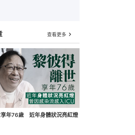
章
查看更多
享年76歲 近年身體狀況亮紅燈