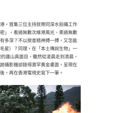
港，首集三位主持就帶同深水拍攝工作
密」，看過無數次維港風光、乘過無數
有多深？不以搜查精神搏一搏，又怎能
毛星）？同理，在「本土傳說生物」一
麂的廬山真面目，雖然從凌晨走到清晨、
跡攝影機卻錄得激罕黃金畫面，呈現在
後，再在香港電視史寫下一筆。