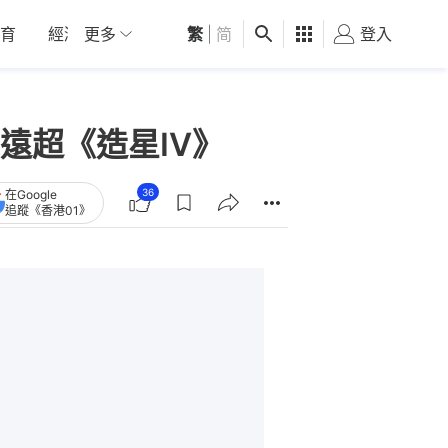
育
經濟
更多
01深圳
繁
觀點
|
简
健康
好食玩飛
登入
女
遠超《造星IV》
36
在Google
追蹤《香港01》