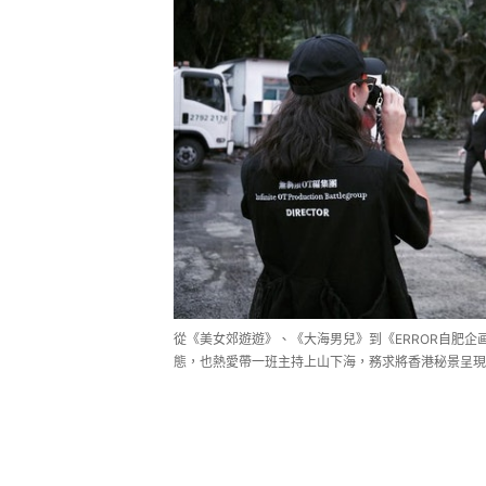
從《美女郊遊遊》、《大海男兒》到《ERROR自肥企
態，也熱愛帶一班主持上山下海，務求將香港秘景呈現