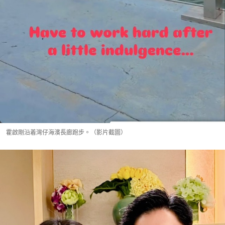
霍啟剛沿着灣仔海濱長廊跑步。（影片截圖）