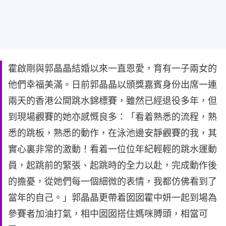
霍啟剛與郭晶晶結婚以來一直恩愛，育有一子兩女的
他們幸福美滿。日前郭晶晶以頒獎嘉賓身份出席一連
兩天的香港公開跳水錦標賽，雖然已經退役多年，但
到現場觀賽的她亦感慨良多：「看着熟悉的流程，熟
悉的跳板，熟悉的動作，在泳池邊安靜觀賽的我，其
實心裏非常的激動！看着一位位年紀輕輕的跳水運動
員，起跳前的緊張、起跳時的全力以赴，完成動作後
的擔憂，從她們每一個細微的表情，我都仿佛看到了
當年的自己。」郭晶晶更帶着囡囡霍中妍一起到場為
參賽者加油打氣，相中囡囡搭住媽咪膊頭，相當可