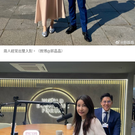
兩人經常出雙入對。（微博@郭晶晶）