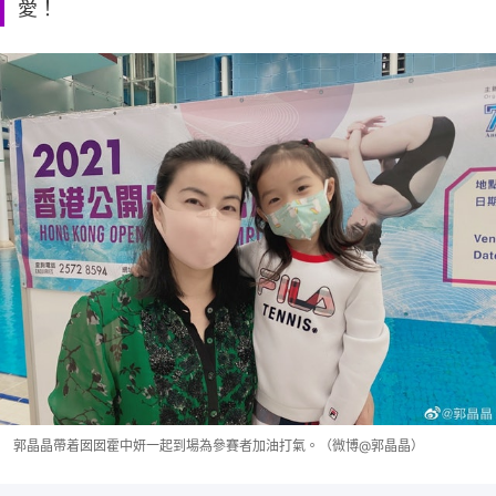
愛！
郭晶晶帶着囡囡霍中妍一起到場為參賽者加油打氣。（微博@郭晶晶）