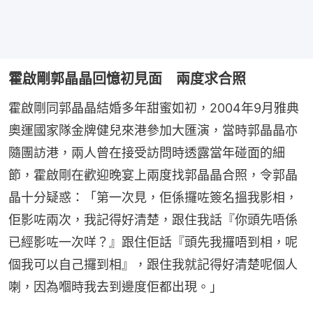
霍啟剛郭晶晶回憶初見面 兩度求合照
霍啟剛同郭晶晶結婚多年甜蜜如初，2004年9月雅典
奧運國家隊金牌健兒來港參加大匯演，當時郭晶晶亦
隨團訪港，兩人曾在接受訪問時透露當年碰面的細
節，霍啟剛在歡迎晚宴上兩度找郭晶晶合照，令郭晶
晶十分疑惑：「第一次見，佢係攞咗簽名搵我影相，
佢影咗兩次，我記得好清楚，跟住我話『你頭先唔係
已經影咗一次咩？』跟住佢話『頭先我攞唔到相，呢
個我可以自己攞到相』，跟住我就記得好清楚呢個人
喇，因為嗰時我去到邊度佢都出現。」