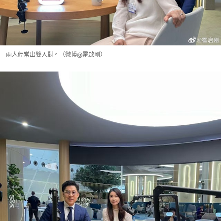
兩人經常出雙入對。（微博@霍啟剛）