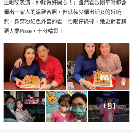
注咁睇表演，仲睇得好開心！」雖然霍啟剛平時都會
曬出一家人的溫馨合照，但就甚少曬出細女的近鏡
照，身穿粉紅色外套的霍中怡眼仔碌碌，她更對着鏡
頭大擺Pose，十分精靈！
+
81