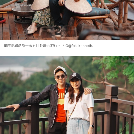
霍啟剛郭晶晶一家五口赴廣西旅行。（IG@fok_kenneth）