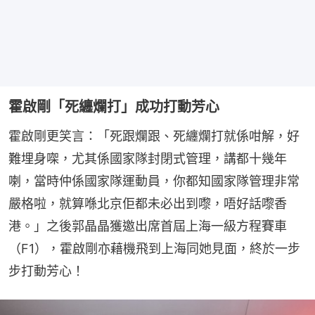
霍啟剛「死纏爛打」成功打動芳心
霍啟剛更笑言：「死跟爛跟、死纏爛打就係咁解，好
難埋身㗎，尤其係國家隊封閉式管理，講都十幾年
喇，當時仲係國家隊運動員，你都知國家隊管理非常
嚴格啦，就算喺北京佢都未必出到嚟，唔好話嚟香
港。」之後郭晶晶獲邀出席首屆上海一級方程賽車
（F1），霍啟剛亦藉機飛到上海同她見面，終於一步
步打動芳心！