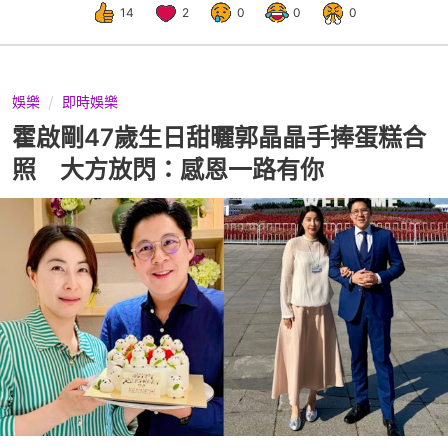
14
2
0
0
0
娛樂
即時娛樂
霍啟剛47歲生日甜曬郭晶晶手捧蛋糕合
照 大方放閃：感恩一路有你