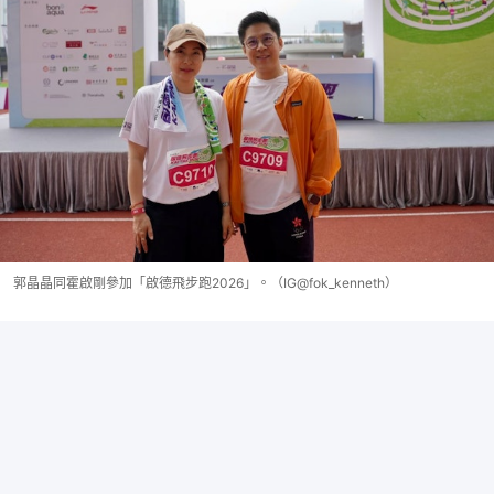
郭晶晶同霍啟剛參加「啟德飛步跑2026」。（IG@fok_kenneth）