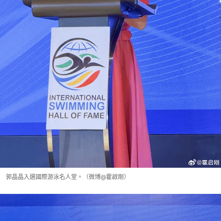
郭晶晶入選國際游泳名人堂。（微博@霍啟剛）