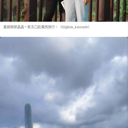
霍啟剛郭晶晶一家五口赴廣西旅行。（IG@fok_kenneth）