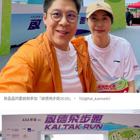
郭晶晶同霍啟剛參加「啟德飛步跑2026」。（IG@fok_kenneth）