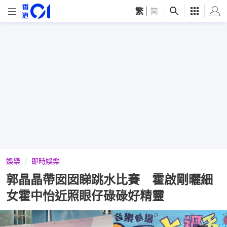
繁
|
简
娛樂
即時娛樂
郭晶晶帶囡囡睇跳水比賽 霍啟剛曬細
女霍中怡近照眼仔碌碌好精靈