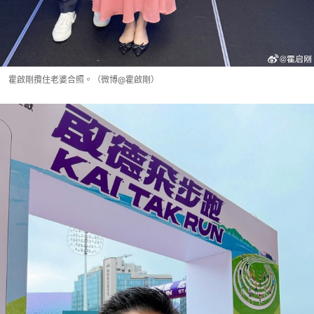
霍啟剛攬住老婆合照。（微博@霍啟剛）