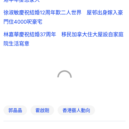
徐淑敏慶祝結婚12周年歎二人世界 屋邨出身嫁入豪
門住4000呎豪宅
林嘉華慶祝結婚37周年 移民加拿大住大屋設自家庭
院生活寫意
郭晶晶
霍啟剛
香港藝人動向