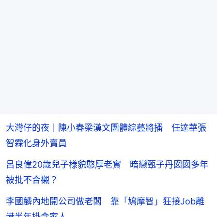
大灣仔的夜｜陳小春梁漢文團體綜藝將播 任達華張
智霖化身外賣員
呂良偉20歲兒子樣貌憨厚老實 暗戀甄子丹囡囡多年
被批不合襯？
李國麟內地開公司做老闆 靠「鳩摩智」狂接Job離
港半年掛念家人