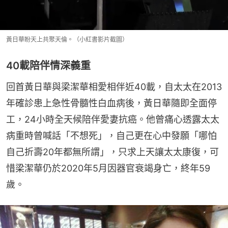
黃日華盼天上共聚天倫。（小紅書影片截圖）
40載陪伴情深義重
回首黃日華與梁潔華相愛相伴近40載，自太太在2013
年確診患上急性骨髓性白血病後，黃日華隨即全面停
工，24小時全天候陪伴愛妻抗癌。他曾痛心透露太太
病重時曾喊話「不想死」，自己更在心中發願「哪怕
自己折壽20年都無所謂」，只求上天讓太太康復，可
惜梁潔華仍於2020年5月因器官衰竭身亡，終年59
歲。