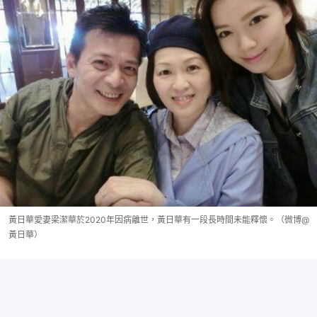
黃日華愛妻梁潔華於2020年因病離世，黃日華有一段長時間未能釋懷。（微博@
黃日華）