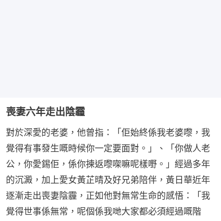
喪妻六年走出陰霾
對於深愛的老婆，他曾指：「佢始終係我老婆嚟，我
覺得有事發生嘅時候你一定要面對。」、「你做人老
公，你愛錫佢，係你揀返嚟㗎嘛呢樣嘢。」經過多年
的沉澱，加上愛女黃芷晴及好兄弟陪伴，黃日華近年
逐漸走出喪妻陰霾，正如他對無常生命的感悟：「我
覺得世事係無常，呢個係我哋大家都必須經過嘅階