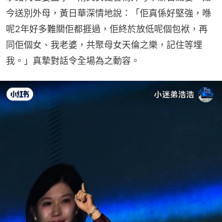
今送別外母，黃日華深情地說：「佢真係好堅強，喺
呢2年好多難關佢都捱過，佢終於放低呢個包袱，再
同佢個女、我老婆，共聚母女天倫之樂，記住等埋
我。」真摯對話令全場為之動容。