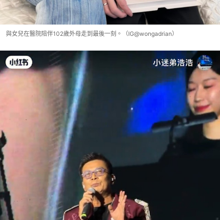
與女兒在醫院陪伴102歲外母走到最後一刻。（IG@wongadrian）