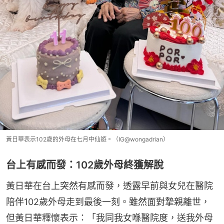
黃日華表示102歲的外母在七月中仙遊。（IG@wongadrian）
台上有感而發：102歲外母終獲解脫
黃日華在台上突然有感而發，透露早前與女兒在醫院
陪伴102歲外母走到最後一刻。雖然面對摯親離世，
但黃日華釋懷表示：「我同我女喺醫院度，送我外母