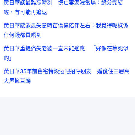
黃日華談最難忘時刻 憶亡妻淚灑當場：緣分完結
咗，冇可能再追返
黃日華感激最失意時苗僑偉陪伴左右：我覺得呢樣係
任何錢都買唔到
黃日華重提痛失老婆一直未能適應 「好像在等死似
的」
黃日華35年前舊宅特設酒吧招呼朋友 婚後住三層高
大屋擁巨廳