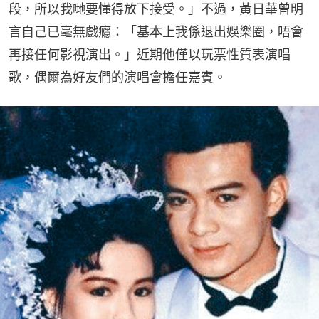
段，所以我哋要懂得放下接受。」不過，黃日華曾明
言自己已毫無戲癮：「基本上我係退出娛樂圈，唔會
再接任何影視演出。」近期他僅以玩票性質表演唱
歌，偶爾為好友們的演唱會擔任嘉賓。