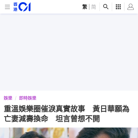
繁
|
简
娛樂
即時娛樂
重溫娛樂圈催淚真實故事 黃日華願為
亡妻減壽換命 坦言曾想不開