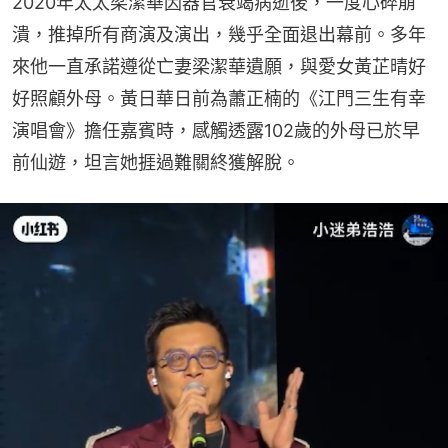
2020年太太梁潔華因器官衰竭病逝後，一度心碎崩
潰，推掉所有商演及演出，幾乎全面退出幕前。多年
來他一直承諾遵從亡妻梁潔華遺願，與愛女黃芷晴好
好照顧外母。黃日華日前為蕭正楠的《江門三生有幸
演唱會》擔任嘉賓時，感觸透露102歲的外母已於早
前仙遊，坦言她捱過難關終獲解脫。