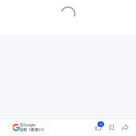
45
在Google
蜘蛛俠｜陳凱琳帶3子睇戲遭公審 目擊者還原真
追蹤《香港01》