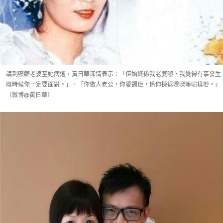
講到照顧老婆至她病逝，黃日華深情表示：「佢始終係我老婆嚟，我覺得有事發生
嘅時候你一定要面對。」、「你做人老公，你愛錫佢，係你揀返嚟㗎嘛呢樣嘢。」
（微博@黃日華）