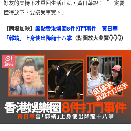
好友的支持下才重回生活正軌，黃日華說：「一定要
懂得放下，要接受事實。」
【同場加映】
盤點香港娛圈8件打鬥事件　黃日華
「郭靖」上身使出降龍十八掌
（點圖放大瀏覽👇👇👇）