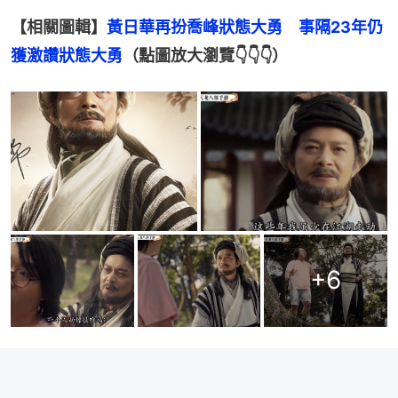
【相關圖輯】
黃日華再扮喬峰狀態大勇　事隔23年仍
獲激讚狀態大勇
（點圖放大瀏覽👇👇👇）
+
6