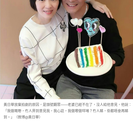
黃日華放棄拍劇的原因，是頭號觀眾——老婆已經不在了，沒人給他意見，他說：
「我做嘅嘢，冇人畀到意見我，我心諗，我做嚟做咩啫？冇人睇，佢都唔會再睇
到。」（微博@黃日華）