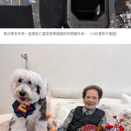
黃日華多年來一直遵從亡妻梁潔華遺願好好照顧外母。（小紅書影片截圖）