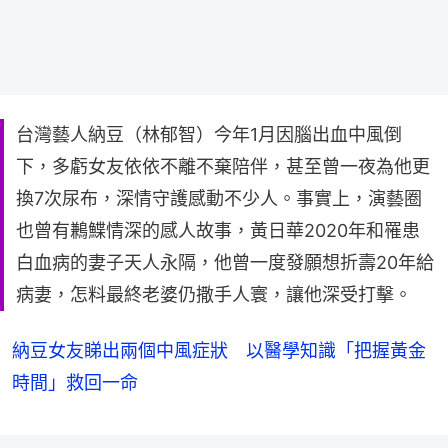
台灣藝人納豆（林郁智）今年1月因腦出血中風倒
下，多虧女友依依不離不棄陪伴，甚至曾一夜為他更
換7次尿布，深情守護感動不少人。事實上，演藝圈
也曾有鶼鰈情深的感人故事，黃日華2020年和罹患
白血病的妻子天人永隔，他曾一度發願想折壽20年給
病妻，怎料最終老婆仍撒手人寰，讓他深受打擊。
納豆女友睇出兩個中風症狀 以醫學知識「把握黃金
時間」救回一命