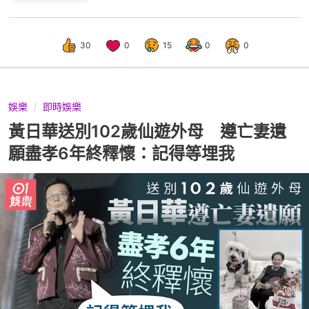
30
0
15
0
0
娛樂
即時娛樂
黃日華送別102歲仙遊外母 遵亡妻遺
願盡孝6年終釋懷：記得等埋我