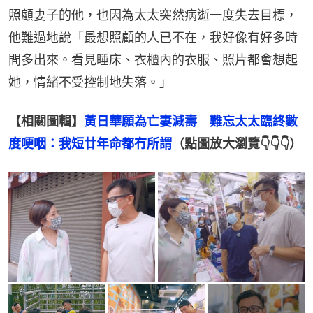
照顧妻子的他，也因為太太突然病逝一度失去目標，
他難過地說「最想照顧的人已不在，我好像有好多時
間多出來。看見睡床、衣櫃內的衣服、照片都會想起
她，情緒不受控制地失落。」
【相關圖輯】
黃日華願為亡妻減壽　難忘太太臨終數
度哽咽：我短廿年命都冇所謂
（點圖放大瀏覽👇👇👇）