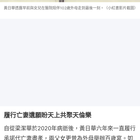
黃日華透露早前與女兒在醫院陪伴102歲外母走到最後一刻。（小紅書影片截圖）
履行亡妻遺願盼天上共聚天倫樂
自從梁潔華於2020年病逝後，黃日華六年來一直履行
承諾代亡妻盡孝，兩父女更曾為外母舉辦百歲宴。如