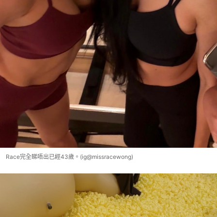
Race完全睇唔出已經43歲。(ig@missracewong)