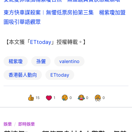
東方快車謀殺案︱無懼低票房拍第三集 楊紫瓊加盟
圖吸引華語觀眾
【本文獲「
ETtoday
」授權轉載。】
楊紫瓊
孫儷
valentino
香港藝人動向
ETtoday
15
1
0
0
0
娛樂
即時娛樂