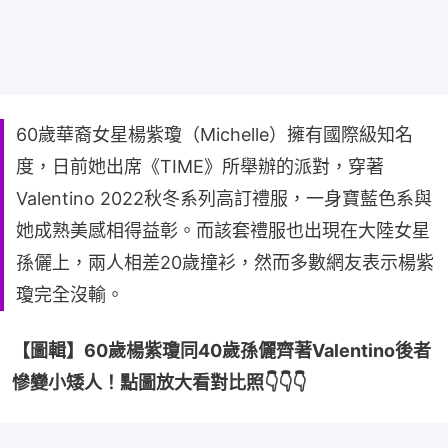
60歲華裔女星楊紫瓊（Michelle）擁有國際級知名
度，日前她出席《TIME》所舉辦的派對，穿著
Valentino 2022秋冬系列高訂禮服，一身寶藍色系與
她成熟美感相得益彰。而該套禮服也出現在大陸女星
孫儷上，兩人相差20歲撞衫，然而多數網友表示楊紫
瓊完全沒輸。
【圖輯】60歲楊紫瓊同40歲孫儷齊著Valentino後者
慘變小矮人！點圖放大看對比照👇👇👇