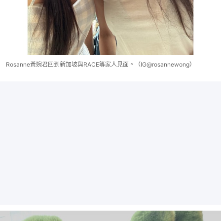
Rosanne黃婉君回到新加坡與RACE等家人見面。（IG@rosannewong）