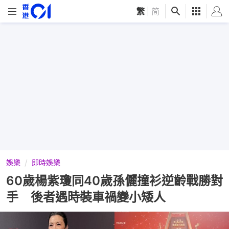
繁
|
简
娛樂
即時娛樂
60歲楊紫瓊同40歲孫儷撞衫逆齡戰勝對
手 後者遇時裝車禍變小矮人