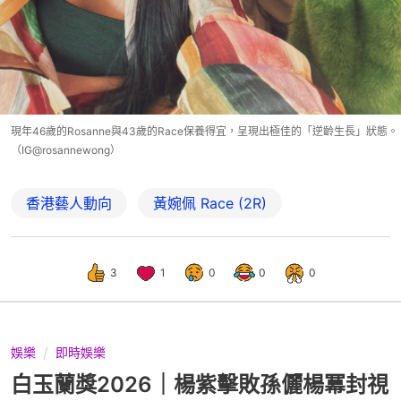
現年46歲的Rosanne與43歲的Race保養得宜，呈現出極佳的「逆齡生長」狀態。
（IG@rosannewong）
香港藝人動向
黃婉佩 Race (2R)
3
1
0
0
0
娛樂
即時娛樂
白玉蘭獎2026｜楊紫擊敗孫儷楊冪封視