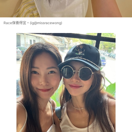
Race保養得宜。(ig@missracewong)