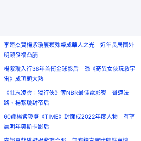
李連杰賀楊紫瓊屢獲殊榮成華人之光 近年長居國外
明顯發福凸腩
楊紫瓊入行38年首衝金球影后 憑《奇異女俠玩救宇
宙》成頂頭大熱
《壯志凌雲：獨行俠》奪NBR最佳電影獎 哥連法
路、楊紫瓊封帝后
60歲楊紫瓊登《TIME》封面成2022年度人物 有望
贏明年奧斯卡影后
安妮夏菲維攬楊紫瓊合照 無濾鏡真實狀態疑崩壞