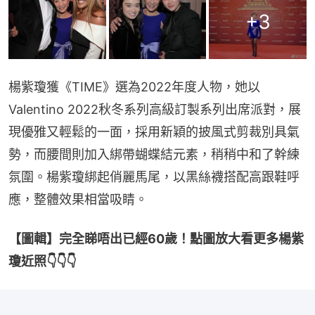
+
3
楊紫瓊獲《TIME》選為2022年度人物，她以
Valentino 2022秋冬系列高級訂製系列出席派對，展
現優雅又輕鬆的一面，採用新穎的披風式剪裁別具氣
勢，而腰間則加入綁帶蝴蝶結元素，稍稍中和了幹練
氛圍。楊紫瓊綁起俏麗馬尾，以黑絲襪搭配高跟鞋呼
應，整體效果相當吸睛。
【圖輯】完全睇唔出已經60歲！點圖放大看更多楊紫
瓊近照👇👇👇