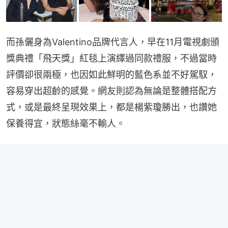
而孫儷身為Valentino品牌代言人，早在11月電視劇頒
獎典禮「飛天獎」紅毯上演繹過同款禮服，不過當時
評價卻很兩極，也因如此鮮明的藍色系並不好駕馭，
容易穿出超齡的感覺。網友則認為無論是整體搭配方
式，或是最終呈現效果上，都是楊紫瓊勝出，也讚她
保養得宜，狀態絲毫不輸人。