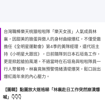
台灣職棒樂天桃猿啦啦隊「樂天女孩」人氣成員林
襄，因甜美的臉蛋與傲人的身材曲線爆紅，不僅受邀
擔任《全明星運動會》第4季的黃隊經理，還代班主
持《小明星大跟班》，日前隨隊到日本石垣島工作，
更是掀起搶拍風潮。不過當時在石垣島與啦啦隊員一
行人聚餐時，林襄竟無預警情緒潰堤爆哭，鬆口說出
爆紅兩年來的內心壓力。
【圖輯】點圖放大逐格睇「林襄赴日工作突然崩潰爆
喊」👇👇👇