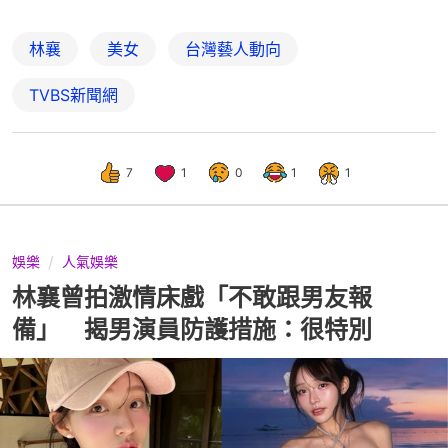
林襄
美女
台灣藝人動向
TVBS新聞網
7
1
0
1
1
娛樂
人氣娛樂
林襄曾拍激情床戲「不敢跟男友報
備」 揭男演員防護措施：很特別