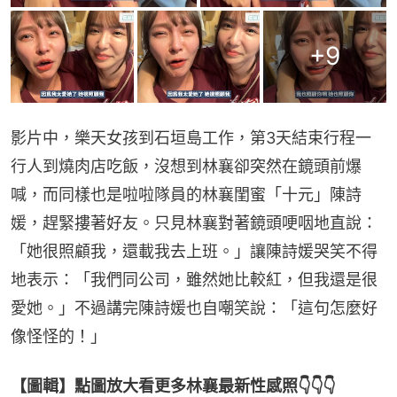
+
9
影片中，樂天女孩到石垣島工作，第3天結束行程一
行人到燒肉店吃飯，沒想到林襄卻突然在鏡頭前爆
喊，而同樣也是啦啦隊員的林襄閨蜜「十元」陳詩
媛，趕緊摟著好友。只見林襄對著鏡頭哽咽地直說：
「她很照顧我，還載我去上班。」讓陳詩媛哭笑不得
地表示：「我們同公司，雖然她比較紅，但我還是很
愛她。」不過講完陳詩媛也自嘲笑說：「這句怎麼好
像怪怪的！」
【圖輯】點圖放大看更多林襄最新性感照👇👇👇