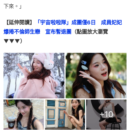
下來。」
【延伸閱讀】
「宇宙啦啦隊」成團僅6日　成員妃妃
爆捲不倫師生戀　宣布暫退團
（點圖放大瀏覽
▼▼▼）
+
10