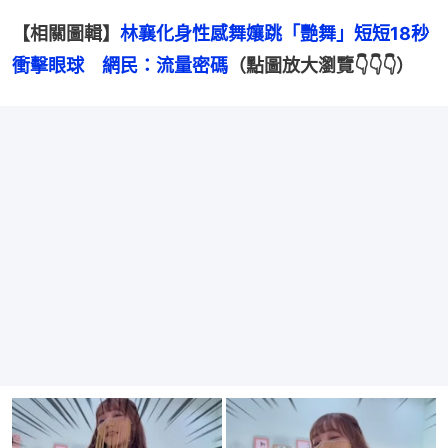
【相關圖輯】
林襄化身性感舞孃跳「艷舞」短短18秒
衝擊眼球　網民：流量密碼
（點圖放大瀏覽👇👇👇）