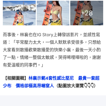
+
28
而事後，林襄也在IG Story上轉發該影片，並感性寫
道：「平常壓力太大，一個人默默承受很多，只想給
大家看到散播歡樂散播愛的快樂小襄，最後一天小酌
了一點，情緒一整個太敏感，哭得唏哩嘩啦的，謝謝
有愛溫暖的同事們。」
【相關圖輯】
林襄示範4套性感比堅尼　最貴一套超
少布　價格卻極高昂嚇窒人
（點圖放大瀏覽👇👇👇）