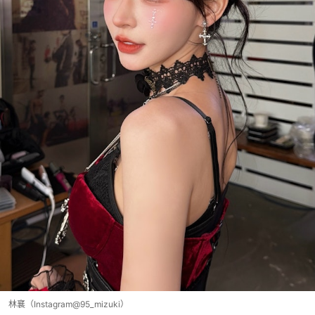
林襄（Instagram@95_mizuki）