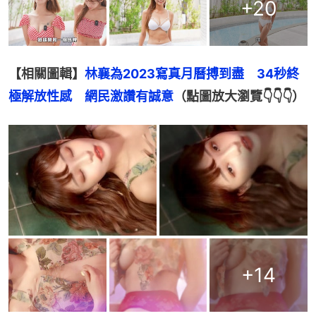
+
20
【相關圖輯】
林襄為2023寫真月曆搏到盡　34秒終
極解放性感　網民激讚有誠意
（點圖放大瀏覽👇👇👇）
+
14