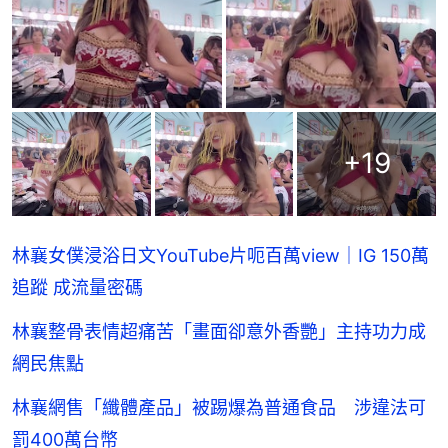
+
19
林襄女僕浸浴日文YouTube片呃百萬view｜IG 150萬
追蹤 成流量密碼
林襄整骨表情超痛苦「畫面卻意外香艷」主持功力成
網民焦點
林襄網售「纖體產品」被踢爆為普通食品 涉違法可
罰400萬台幣