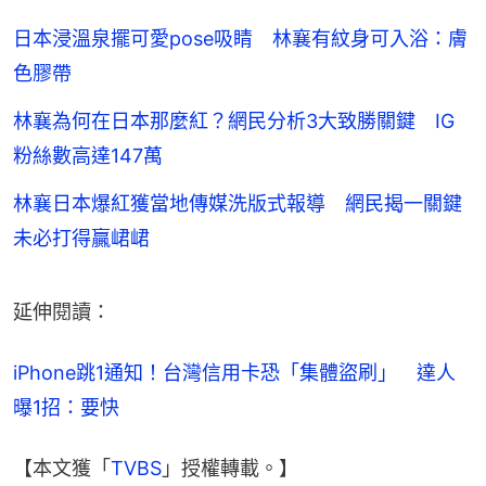
日本浸溫泉擺可愛pose吸睛 林襄有紋身可入浴：膚
色膠帶
林襄為何在日本那麼紅？網民分析3大致勝關鍵 IG
粉絲數高達147萬
林襄日本爆紅獲當地傳媒洗版式報導 網民揭一關鍵
未必打得贏峮峮
延伸閱讀：
iPhone跳1通知！台灣信用卡恐「集體盜刷」　達人
曝1招：要快
【本文獲「
TVBS
」授權轉載。】