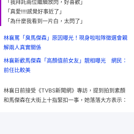
「我拜託兩位繼續放閃，好喜歡」
「真愛!!!!感覺好事近了」
「為什麼我看到一片白，太閃了」
林襄罵「臭馬傑森」原因曝光！現身啦啦隊徵選會親
解兩人真實關係
林襄新歡馬傑森「高顏值前女友」靚相曝光 網民：
前任比較美
林襄日前接受《TVBS新聞網》專訪，提到拍到素顏
和馬傑森在大街上十指緊扣一事，她落落大方表示：