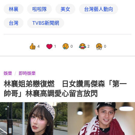
林襄
啦啦隊
美女
台灣藝人動向
台灣
TVBS新聞網
4
1
0
2
0
娛樂
即時娛樂
林襄姐弟戀復燃 日女讚馬傑森「第一
帥哥」林襄高調愛心留言放閃