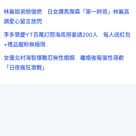
林襄姐弟戀復燃 日女讚馬傑森「第一帥哥」林襄高
調愛心留言放閃
李多慧慶YT百萬訂閱海底撈豪請200人 每人送紅包
+禮品寵粉無極限
女優北村海智爆難忍無性婚姻 離婚後報復性尋歡
「日夜瘋狂激戰」