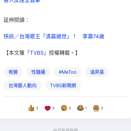
害人反應全直擊
延伸閱讀：
快訊／台灣歌王「清晨過世」！　享壽74歲
【本文獲「
TVBS
」授權轉載。】
宥勝
性騷擾
#MeToo
溫昇豪
台灣藝人動向
TVBS新聞網
3
0
0
1
3
你可能感興趣