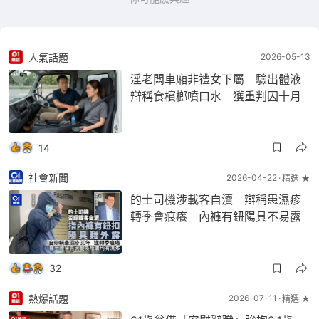
人氣話題
2026-05-13
淫老闆車廂非禮女下屬 驗出體液
辯稱食檳榔噴口水 獲重判囚十月
14
社會新聞
2026-04-22
精選 ★
的士司機涉載客自瀆 辯稱患濕疹
轉季會痕癢 內褲有鈕陽具不易露
32
熱爆話題
2026-07-11
精選 ★