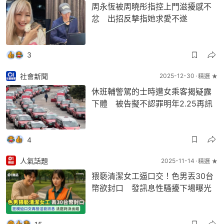
周永恆被周曉彤指控上門滋擾感不
忿 出招反撃指她求愛不遂
3
社會新聞
2025-12-30
精選 ★
休班輔警駕的士時遭女乘客揭疑露
下體 被告擬不認罪明年2.25再訊
4
人氣話題
2025-11-14
精選 ★
猥褻清潔女工逼口交！色男丟30台
幣欲封口 發訊息性騷擾下場曝光