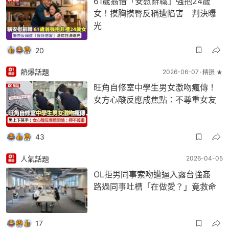
61歲翁借「安慰辭職」強抱24歲
女！摸胸摸臀反稱遭陷害 判決曝
光
20
熱爆話題
2026-06-07
精選 ★
旺角自修室中學生男女激吻瘋傳！
女方心酸反應成焦點：不尊重女友
43
人氣話題
2026-04-05
OL拒男同事索吻遭逼入露台強姦
路過同事吐槽「在做愛？」竟救命
17