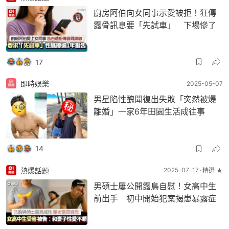
廚房阿伯向女同事示愛被拒！狂傳
露骨訊息要「先試車」 下場慘了
17
即時娛樂
2025-05-07
男星陷性醜聞復出失敗「突然被爆
離婚」一家6年田園生活成往事
14
熱爆話題
2025-07-17
精選 ★
男碩士屢公開露鳥自慰！女高中生
前出手 初中開始犯案揭患暴露症