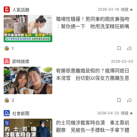
人氣話題
2026-02-16
精選 ★
職場性騷擾！男同事約開房兼強吻
︰幫你通一下 她用洗潔精狂刷嘴
1
即時娛樂
2026-03-03
宥勝慈惠離婚是假的？瘋傳同遊日
本滑雪 扮切割以保女方團購生意
2
社會新聞
2026-04-22
精選 ★
的士司機涉載客時自瀆 事主靠前
觀察 見被告一手揸軚一手拿下體