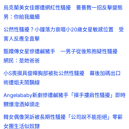
烏克蘭美女佳娜遭網紅性騷擾 薔薔教一招反擊變態
男：你給我繼續
公然性騷擾？小鐘落力衰啜小20歲女星敏感位置 受
害人反應全直擊
甄嬛傳女星慘遭鹹豬手 一男子從後熊抱疑性騷擾
網民：是她爸爸
小S喪摸具俊曄胸部被批公然性騷擾 幕後加碼出口
術遭姐夫鬧黐線
Angelababy新劇慘遭鹹豬手「摸手摟肩性騷擾」即時
嬲爆潑酒掉頭走
韓女偶像哭訴被長期性騷擾「公司說不能拒絕」零薪
女團生活似奴隸