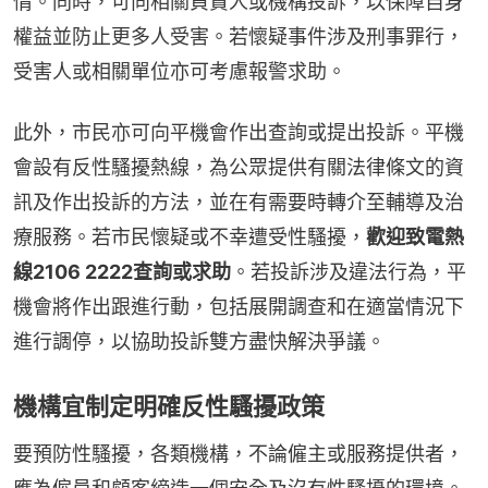
情。同時，可向相關負責人或機構投訴，以保障自身
權益並防止更多人受害。若懷疑事件涉及刑事罪行，
受害人或相關單位亦可考慮報警求助。
此外，市民亦可向平機會作出查詢或提出投訴。平機
會設有反性騷擾熱線，為公眾提供有關法律條文的資
訊及作出投訴的方法，並在有需要時轉介至輔導及治
療服務。若市民懷疑或不幸遭受性騷擾，
歡迎致電熱
線2106 2222查詢或求助
。若投訴涉及違法行為，平
機會將作出跟進行動，包括展開調查和在適當情況下
進行調停，以協助投訴雙方盡快解決爭議。
機構宜制定明確反性騷擾政策
要預防性騷擾，各類機構，不論僱主或服務提供者，