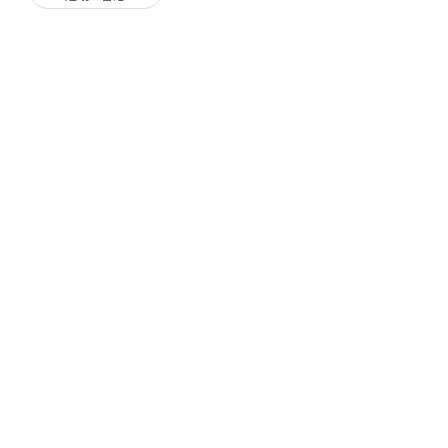
撰文：
田中貴
出版：
2026-01-01 03:41
更新：
2026-01-01 03:42