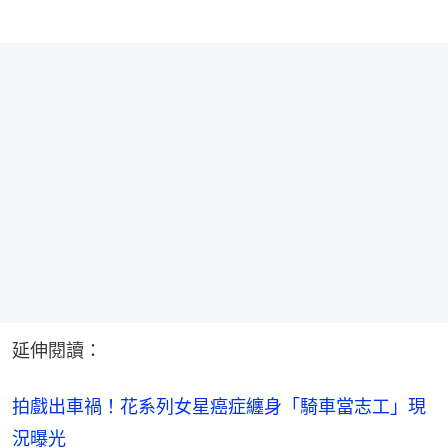
延伸閱讀：
拍戲出車禍！花系列女星癌症纏身「騎車當志工」現
況曝光