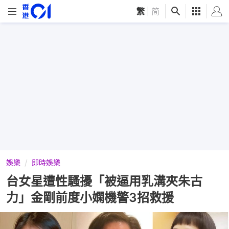
繁
|
简
娛樂
即時娛樂
台女星遭性騷擾「被逼用乳溝夾朱古
力」金剛前度小嫻機警3招救援