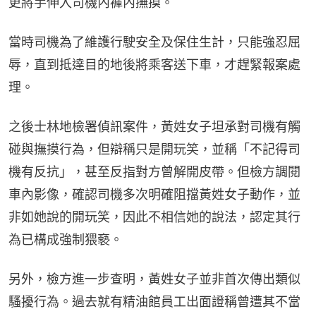
更將手伸入司機內褲內撫摸。
當時司機為了維護行駛安全及保住生計，只能強忍屈
辱，直到抵達目的地後將乘客送下車，才趕緊報案處
理。
之後士林地檢署偵訊案件，黃姓女子坦承對司機有觸
碰與撫摸行為，但辯稱只是開玩笑，並稱「不記得司
機有反抗」，甚至反指對方曾解開皮帶。但檢方調閱
車內影像，確認司機多次明確阻擋黃姓女子動作，並
非如她說的開玩笑，因此不相信她的說法，認定其行
為已構成強制猥褻。
另外，檢方進一步查明，黃姓女子並非首次傳出類似
騷擾行為。過去就有精油館員工出面證稱曾遭其不當