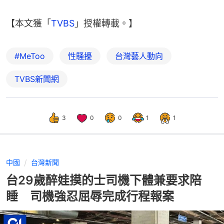
【本文獲「
TVBS
」授權轉載。】
#MeToo
性騷擾
台灣藝人動向
TVBS新聞網
3
0
0
1
1
中國
台灣新聞
台29歲醉娃摸的士司機下體兼要求陪
睡 司機強忍屈辱完成行程報案