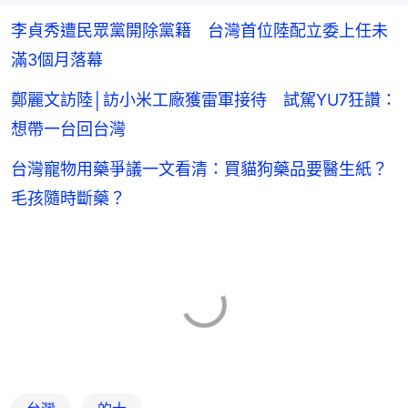
李貞秀遭民眾黨開除黨籍 台灣首位陸配立委上任未
滿3個月落幕
鄭麗文訪陸│訪小米工廠獲雷軍接待 試駕YU7狂讚：
想帶一台回台灣
台灣寵物用藥爭議一文看清：買貓狗藥品要醫生紙？
毛孩隨時斷藥？