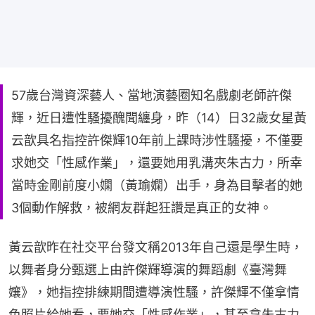
57歲台灣資深藝人、當地演藝圈知名戲劇老師許傑
輝，近日遭性騷擾醜聞纏身，昨（14）日32歲女星黃
云歆具名指控許傑輝10年前上課時涉性騷擾，不僅要
求她交「性感作業」，還要她用乳溝夾朱古力，所幸
當時金剛前度小嫻（黃瑜嫻）出手，身為目擊者的她
3個動作解救，被網友群起狂讚是真正的女神。
黃云歆昨在社交平台發文稱2013年自己還是學生時，
以舞者身分甄選上由許傑輝導演的舞蹈劇《臺灣舞
孃》，她指控排練期間遭導演性騷，許傑輝不僅拿情
色照片給她看，要她交「性感作業」，甚至拿朱古力