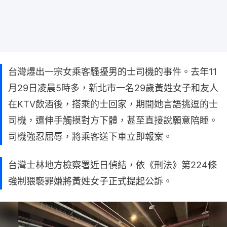
台灣爆出一宗女乘客騷擾男的士司機的事件。去年11
月29日凌晨5時多，新北市一名29歲黃姓女子和友人
在KTV飲酒後，搭乘的士回家，期間她言語挑逗的士
司機，還伸手觸摸對方下體，甚至直接說願意陪睡。
司機強忍屈辱，將乘客送下車立即報案。
台灣士林地方檢察署近日偵結，依《刑法》第224條
強制猥褻罪嫌將黃姓女子正式提起公訴。