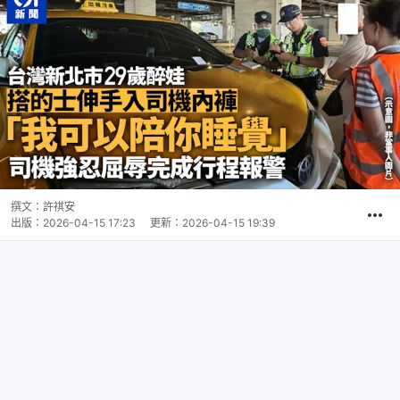
撰文：
許祺安
出版：
2026-04-15 17:23
更新：
2026-04-15 19:39