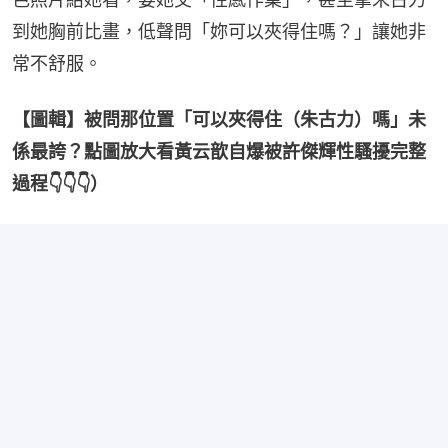
到她胸前比畫，低聲問「妳可以夾得住嗎？」讓她非
常不舒服。
【圖輯】被問那位置「可以夾得住（朱古力）嗎」未
係最誇？點圖放大看黃云歆自爆被許傑輝性騷擾完整
過程👇👇👇）