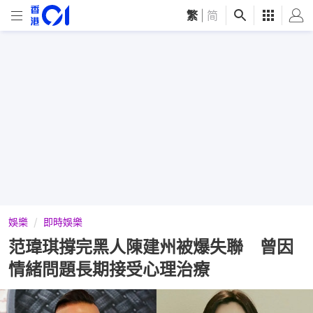
繁
|
简
娛樂
即時娛樂
范瑋琪撐完黑人陳建州被爆失聯 曾因
情緒問題長期接受心理治療