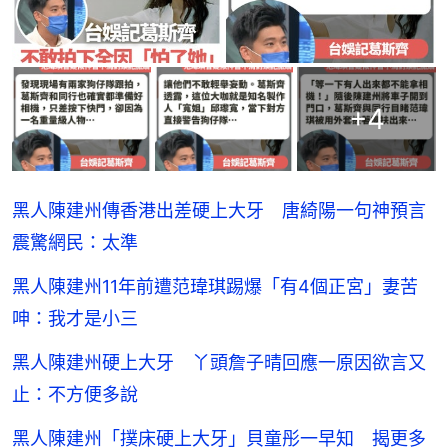
+
4
黑人陳建州傳香港出差硬上大牙 唐綺陽一句神預言
震驚網民：太準
黑人陳建州11年前遭范瑋琪踢爆「有4個正宮」妻苦
呻：我才是小三
黑人陳建州硬上大牙 丫頭詹子晴回應一原因欲言又
止：不方便多說
黑人陳建州「撲床硬上大牙」貝童彤一早知 揭更多