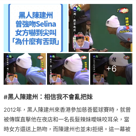
+
6
#黑人陳建州：相信我不會亂把妹
2012年，黑人陳建州來香港參加慈善籃球賽時，就曾
被傳媒直擊他在夜店和一名長髮辣妹曖昧咬耳朵，當
時女方還送上熱吻，而陳建州也並未l拒絕。這一幕被