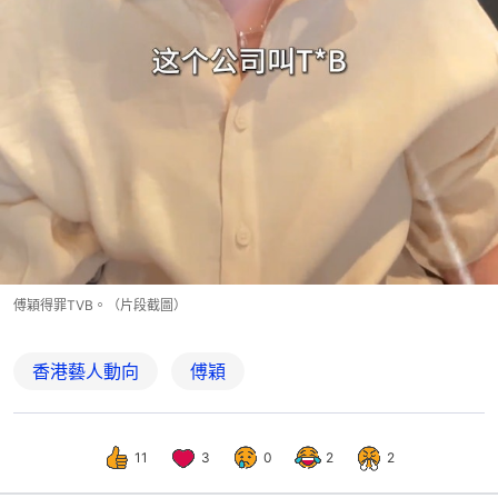
傅穎得罪TVB。（片段截圖）
香港藝人動向
傅穎
11
3
0
2
2