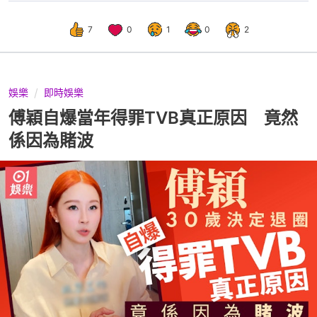
7
0
1
0
2
娛樂
即時娛樂
傅穎自爆當年得罪TVB真正原因 竟然
係因為賭波