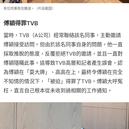
有位同事掛住賭波。（片段截圖）
傅穎得罪TVB
當時，TVB（A公司）經常聯絡該名同事，主動邀請
傅穎接受訪問。但由於該名同事自身的問題，他一直
採取推脫的態度，反覆拒絕TVB的邀請，並且一直對
傅穎隱瞞此事。這導致TVB高層和記者產生誤會，認
為傅穎在「耍大牌」、高高在上，最終令傅穎在完全
不知情的情況下，「被迫」得罪了TVB。傅穎大呼冤
枉，直言自己根本從未收到過相關的工作通知。