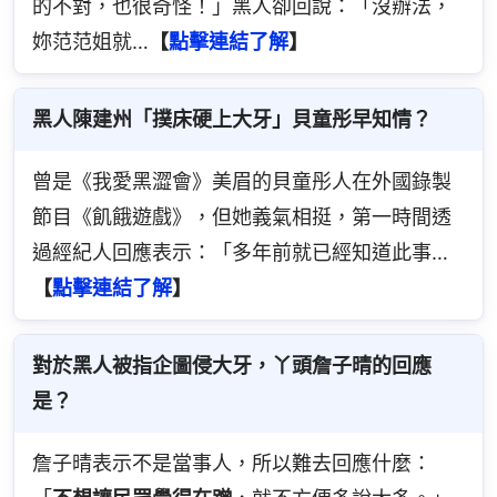
的不對，也很奇怪！」黑人卻回說：「沒辦法，
妳范范姐就…
【
點擊連結了解
】
黑人陳建州「撲床硬上大牙」貝童彤早知情？
曾是《我愛黑澀會》美眉的貝童彤人在外國錄製
節目《飢餓遊戲》，但她義氣相挺，第一時間透
過經紀人回應表示：「多年前就已經知道此事…
【
點擊連結了解
】
對於黑人被指企圖侵大牙，丫頭詹子晴的回應
是？
詹子晴表示不是當事人，所以難去回應什麼：