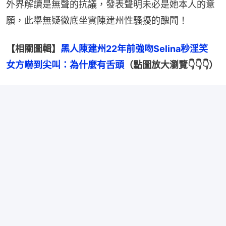
外界解讀是無聲的抗議，發表聲明未必是她本人的意
願，此舉無疑徹底坐實陳建州性騷擾的醜聞！
【相關圖輯】
黑人陳建州22年前強吻Selina秒淫笑　
女方嚇到尖叫：為什麼有舌頭
（點圖放大瀏覽👇👇👇）