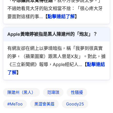
「
不想讓民眾覺得在蹭
，就不方便多說太多。」
不過她看見大牙的貼文相當不捨：「很心疼大牙
要面對這樣的事…
【
點擊連結了解
】
Apple黃暐婷被指是黑人陳建州的「炮友」？
有網友卻在網上以夢境暗指，稱「我夢到很真實
的夢，（蘋果圖案）跟黑人曾是X友」。對此，據
《三立新聞網》報導，Apple經紀人…
【
點擊連結
了解
】
陳建州（黑人）
范瑋琪
性騷擾
#MeToo
黑澀會美眉
Goody25