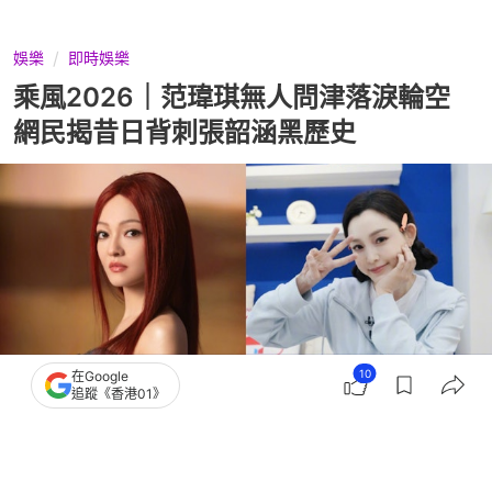
娛樂
即時娛樂
乘風2026｜范瑋琪無人問津落淚輪空
網民揭昔日背刺張韶涵黑歷史
10
在Google
追蹤《香港01》
撰文：
亞瑟
出版：
2026-06-03 22:00
更新：
2026-06-03 22:00