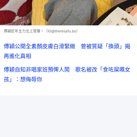
傅穎近年主力北上發展。（IG@theresafu.bo）
傅穎公開全素顏皮膚白滑緊緻 曾被質疑「換頭」揭
再進化真相
傅穎自知非唱家班預俾人鬧 歌名被改「食咗屎嘅女
孩」：想侮辱你