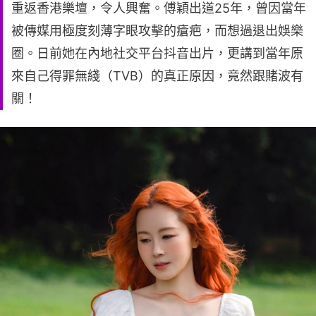
重返香港樂壇，令人興奮。傅穎出道25年，曾因當年
被傳媒用極度刻薄字眼攻擊的瘡疤，而想過退出娛樂
圈。日前她在內地社交平台抖音出片，更講到當年原
來自己得罪無綫（TVB）的真正原因，竟然跟賭波有
關！