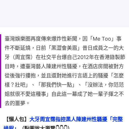
臺灣娛樂圈再度傳來爆炸性新聞，因「Me Too」事
件不斷延燒，日前「黑澀會美眉」昔日成員之一的大
牙（周宜霈）在社交平台爆自己2012年在香港錄製節
目時，遭臺灣藝人陳建州性騷擾，在酒店房間被對方
從後強行摟抱，並且還對她進行言語上的騷擾「怎麼
樣？壯吧」、「那我們快一點」、「沒辦法，你范范
姐就很不愛這種事」自此這一幕成了她一輩子揮之不
去的噩夢。
【懶人包】
大牙周宜霈指控黑人陳建州性騷擾「完整
過程」
（點圖放大瀏覽👇👇👇）