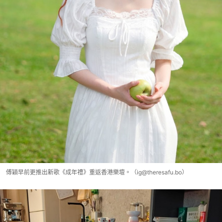
傅穎早前更推出新歌《成年禮》重返香港樂壇。（ig@theresafu.bo）