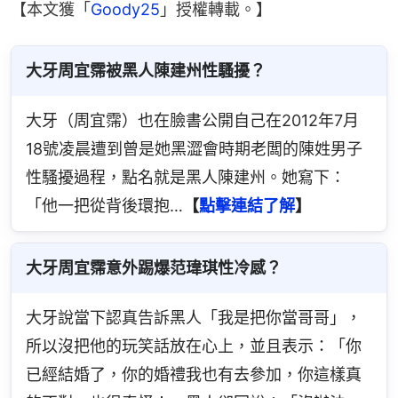
【本文獲「
Goody25
」授權轉載。】
大牙周宜霈被黑人陳建州性騷擾？
大牙（周宜霈）也在臉書公開自己在2012年7月
18號凌晨遭到曾是她黑澀會時期老闆的陳姓男子
性騷擾過程，點名就是黑人陳建州。她寫下：
「他一把從背後環抱…
【
點擊連結了解
】
大牙周宜霈意外踢爆范瑋琪性冷感？
大牙說當下認真告訴黑人「我是把你當哥哥」，
所以沒把他的玩笑話放在心上，並且表示：「你
已經結婚了，你的婚禮我也有去參加，你這樣真