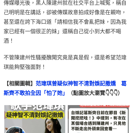
傳媒曝光後，黑人陳建州就在社交平台上喊冤，稱自
己明明是在講話，卻被傳媒故意拍成好像是在親吻，
甚至還在誇下海口道「請相信我不會亂把妹，因為我
家已經有一個很正的妹」還稱自己從小到大都不喝
酒！
不管陳建州性騷擾醜聞究竟是真是假，還是希望范瑋
琪能夠堅強面對！
【相關圖輯】
范瑋琪曾疑似神智不清對娛記撒嬌　葛
斯齊不敢拍全因「怕了她」
（點圖放大瀏覽👇👇👇）