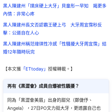
黑人陳建州「撲床硬上大牙」貝童彤一早知 揭更多
內情：非常心疼
黑人陳建州長文否認霸王硬上弓 大牙周宜霈秒反
擊：公道自在人心
黑人陳建州稱范瑋琪性冷感「性騷擾大牙周宜霈」結
婚12年隨時玩完
【本文獲
「ETtoday」
授權轉載。】
再有《黑澀會》成員自爆被性騷擾？
同為「黑澀會美眉」出身的甜兒（鄭倢伃、
Angela），27日PO文力挺大牙，更透露自己也