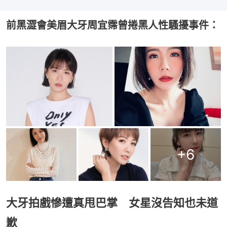
前黑澀會美眉大牙周宜霈曾捲黑人性騷擾事件：
+
6
大牙拍戲慘遭真甩巴掌 女星沒告知也未道
歉