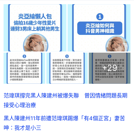
+
29
范瑋琪撐完黑人陳建州被爆失聯 曾因情緒問題長期
接受心理治療
黑人陳建州11年前遭范瑋琪踢爆「有4個正宮」妻苦
呻：我才是小三