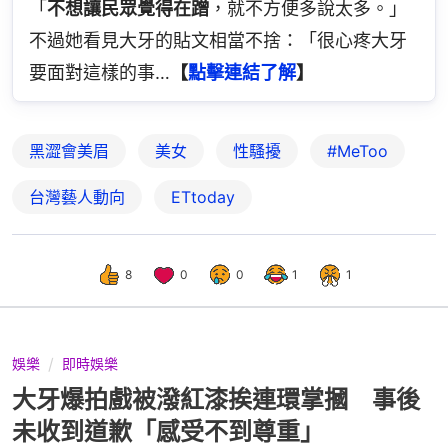
「
不想讓民眾覺得在蹭
，就不方便多說太多。」
不過她看見大牙的貼文相當不捨：「很心疼大牙
要面對這樣的事…
【
點擊連結了解
】
黑澀會美眉
美女
性騷擾
#MeToo
台灣藝人動向
ETtoday
8
0
0
1
1
娛樂
即時娛樂
大牙爆拍戲被潑紅漆挨連環掌摑 事後
未收到道歉「感受不到尊重」