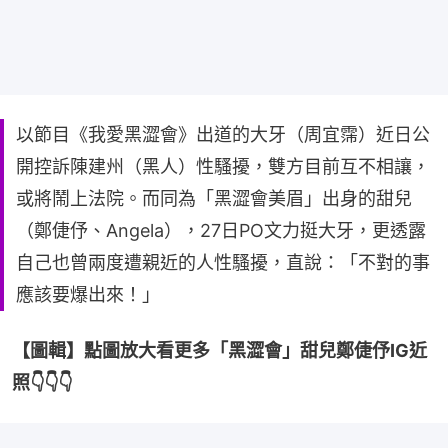
以節目《我愛黑澀會》出道的大牙（周宜霈）近日公
開控訴陳建州（黑人）性騷擾，雙方目前互不相讓，
或將鬧上法院。而同為「黑澀會美眉」出身的甜兒
（鄭倢伃、Angela），27日PO文力挺大牙，更透露
自己也曾兩度遭親近的人性騷擾，直說：「不對的事
應該要爆出來！」
【圖輯】點圖放大看更多「黑澀會」甜兒鄭倢伃IG近
照👇👇👇