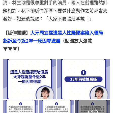
清，林萱瑜是很尊重對手的演員，兩人在戲裡雖然針
鋒相對，私下卻感情深厚，要做什麼動作之前都會先
套好。她最後提醒：「大家不要張冠李戴！」
【延伸閱讀】
大牙周宜霈遭黑人性騷擾案陷入僵局 　
起訴至今近2年一原因零進展
（點圖放大瀏覽
▼▼▼）