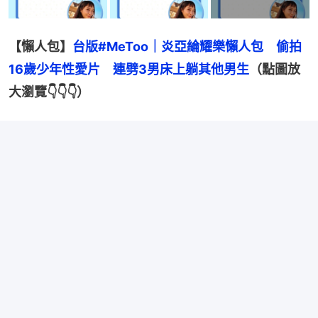
【懶人包】
台版#MeToo｜炎亞綸耀樂懶人包　偷拍
16歲少年性愛片　連劈3男床上躺其他男生
（點圖放
大瀏覽👇👇👇）