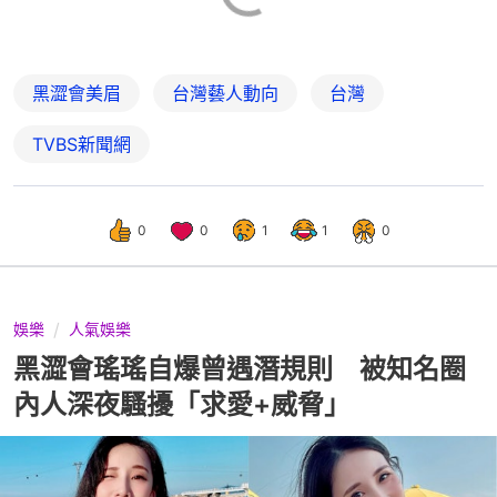
黑澀會美眉
台灣藝人動向
台灣
TVBS新聞網
0
0
1
1
0
娛樂
人氣娛樂
黑澀會瑤瑤自爆曾遇潛規則 被知名圈
內人深夜騷擾「求愛+威脅」