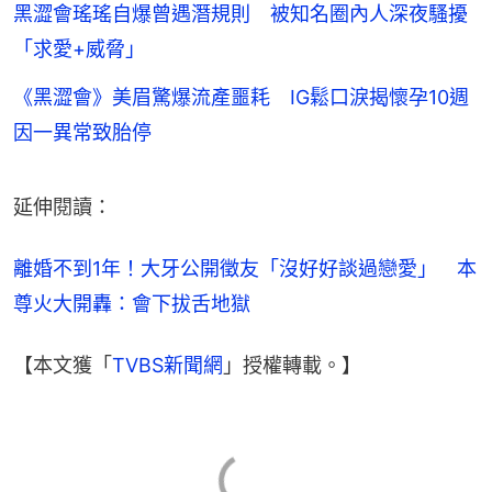
黑澀會瑤瑤自爆曾遇潛規則 被知名圈內人深夜騷擾
「求愛+威脅」
《黑澀會》美眉驚爆流產噩耗 IG鬆口淚揭懷孕10週
因一異常致胎停
延伸閱讀：
離婚不到1年！大牙公開徵友「沒好好談過戀愛」　本
尊火大開轟：會下拔舌地獄
【本文獲「
TVBS新聞網
」授權轉載。】