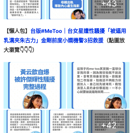
+
43
【懶人包】
台版#MeToo｜台女星遭性騷擾「被逼用
乳溝夾朱古力」金剛前度小嫻機警3招救援
（點圖放
大瀏覽👇👇👇）
+
42