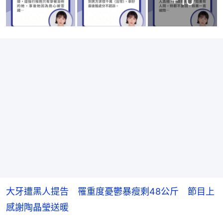
+
10
大牙遭黑人提告 罹重度憂鬱暴瘦剩48公斤 節目上
感謝陶晶瑩送暖