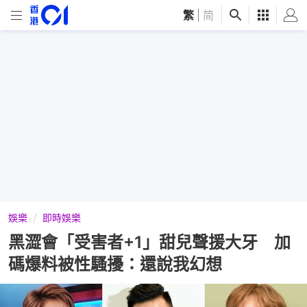
繁
|
简
娛樂
即時娛樂
黑澀會「受害者+1」甜兒聲援大牙 加
碼爆料被性騷擾：還說我幻想