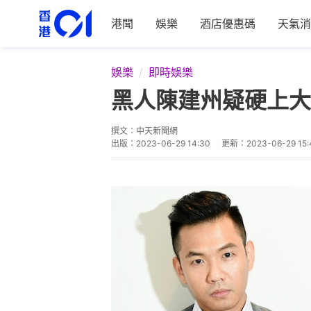
港聞
娛樂
酒店優惠碼
天氣消
娛樂
即時娛樂
黑人陳建州疑硬上大
撰文：
中天新聞網
出版：
2023-06-29 14:30
更新：
2023-06-29 15: