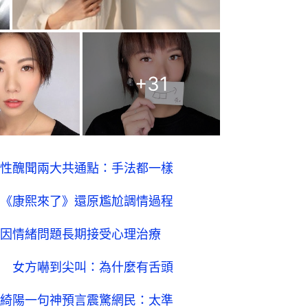
+
31
性醜聞兩大共通點：手法都一樣
《康熙來了》還原尷尬調情過程
因情緒問題長期接受心理治療
淫笑 女方嚇到尖叫：為什麼有舌頭
綺陽一句神預言震驚網民：太準