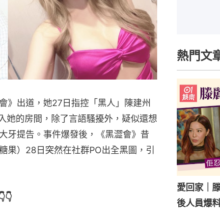
熱門文
會》出道，她27日指控「黑人」陳建州
進入她的房間，除了言語騷擾外，疑似還想
大牙提告。事件爆發後，《黑澀會》昔
糖果）28日突然在社群PO出全黑圖，引
愛回家｜
👇
後人員爆