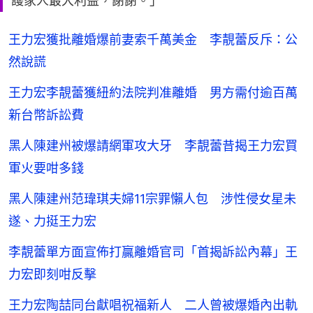
護家人最大利益，謝謝。」
王力宏獲批離婚爆前妻索千萬美金 李靚蕾反斥：公
然說謊
王力宏李靚蕾獲紐約法院判准離婚 男方需付逾百萬
新台幣訴訟費
黑人陳建州被爆請網軍攻大牙 李靚蕾昔揭王力宏買
軍火要咁多錢
黑人陳建州范瑋琪夫婦11宗罪懶人包 涉性侵女星未
遂、力挺王力宏
李靚蕾單方面宣佈打贏離婚官司「首揭訴訟內幕」王
力宏即刻咁反擊
王力宏陶喆同台獻唱祝福新人 二人曾被爆婚內出軌