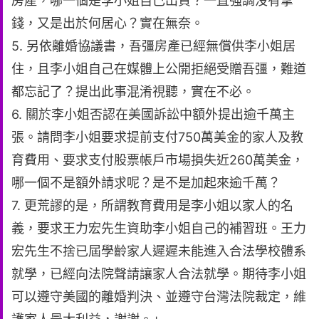
房產，哪一個是李小姐自己出資？一直強調沒有拿
錢，又是出於何居心？實在無奈。
5. 另依離婚協議書，吾彊房產已經無償供李小姐居
住，且李小姐自己在媒體上公開拒絕受贈吾彊，難道
都忘記了？提出此事混淆視聽，實在不必。
6. 關於李小姐否認在美國訴訟中額外提出逾千萬主
張。請問李小姐要求提前支付750萬美金的家人及教
育費用、要求支付股票帳戶市場損失近260萬美金，
哪一個不是額外請求呢？是不是加起來逾千萬？
7. 更荒謬的是，所謂教育費用是李小姐以家人的名
義，要求王力宏先生資助李小姐自己的補習班。王力
宏先生不捨已屆學齡家人遲遲未能進入合法學校體系
就學，已經向法院聲請讓家人合法就學。期待李小姐
可以遵守美國的離婚判決、並遵守台灣法院裁定，維