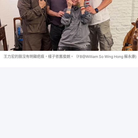
王力宏的臉沒有明顯疤痕，樣子依舊俊朗。（FB@William So Wing Hong 蘇永康)