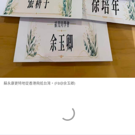
蘇永康更特地從香港飛抵台灣。(FB@余玉卿)