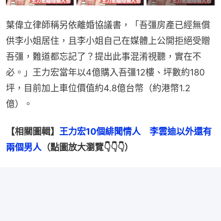
葉偉立律師稱另依離婚協議書，「吾彊房產已經無償
供李小姐居住，且李小姐自己在媒體上公開拒絕受贈
吾彊，難道都忘記了？提出此事混淆視聽，實在不
必。」王力宏當年以4億購入吾彊12樓、坪數約180
坪，目前加上車位價值約4.8億台幣（約港幣1.2
億）。
【相關圖輯】
王力宏10個緋聞情人　李雲迪以外還有
兩個男人
（點圖放大瀏覽👇👇👇）