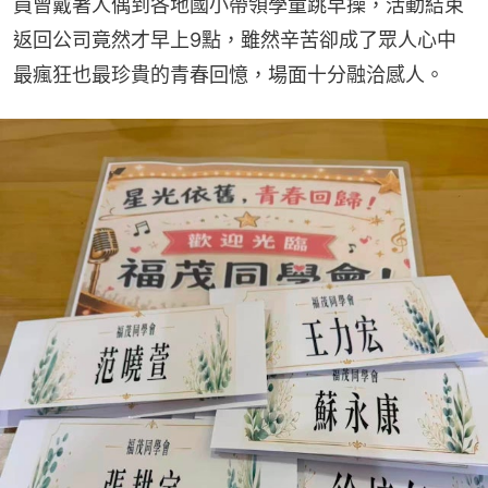
員曾戴著人偶到各地國小帶領學童跳早操，活動結束
返回公司竟然才早上9點，雖然辛苦卻成了眾人心中
最瘋狂也最珍貴的青春回憶，場面十分融洽感人。