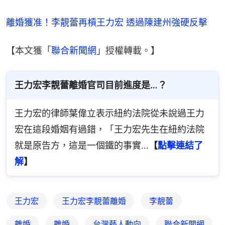
離婚獲准！李靚蕾再槓王力宏 透過陳建州強硬反擊
【本文獲「
聯合新聞網
」授權轉載。】
王力宏李靚蕾離婚官司目前進度是…？
王力宏的律師葉偉立表示紐約法院從未說過王力
宏在這段婚姻有過錯，「王力宏先生在紐約法院
就是原告方，這是一個鐵的事實…
【
點擊連結了
解
】
王力宏
王力宏李靚蕾離婚
李靚蕾
離婚
離婚
台灣藝人動向
聯合新聞網