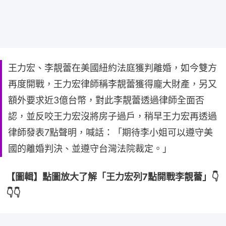
王力宏、李靚蕾在美國紐約法庭獲判離婚，如今雙方
再度開戰，王力宏律師稱李靚蕾獲得龐大財產，另又
額外要求近3億台幣，對此李靚蕾透過律師全面否
認，並反咬王力宏沒將房子過戶，稍早王力宏再透過
律師發表7點聲明，喊話：「期待李小姐可以遵守美
國的離婚判決、並遵守台灣法院裁定。」
【圖輯】點圖放大了解「王力宏列7點開戰李靚蕾」👇
👇👇