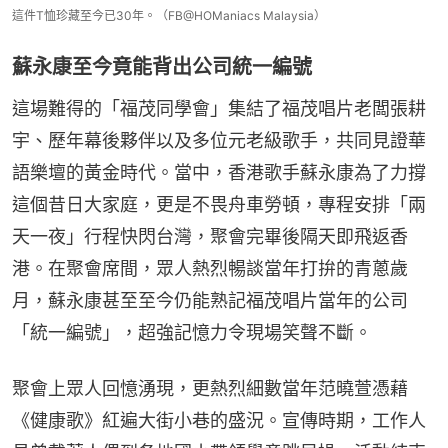
這件T恤珍藏至今已30年。（FB@HOManiacs Malaysia）
蘇永康至今竟能背出公司統一編號
這場難得的「福茂同學會」集結了福茂唱片老闆張耕
宇、歷年幕後夥伴以及多位元老級歌手，共同見證華
語樂壇的黃金時代。當中，香港歌手蘇永康為了力撐
這個昔日大家庭，更是不畏舟車勞頓，專程安排「兩
天一夜」行程快閃台灣，聚會完畢後隔天即飛返香
港。在聚會席間，眾人熱烈暢談當年打拚的青蔥歲
月，蘇永康甚至至今仍能熟記福茂唱片當年的公司
「統一編號」，超強記憶力令現場笑聲不斷。
聚會上眾人回憶湧現，更熱烈細數當年范曉萱憑藉
《健康歌》紅遍大街小巷的盛況。宣傳時期，工作人