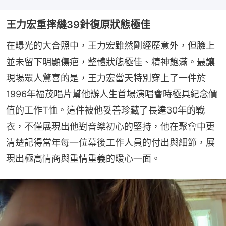
王力宏重摔縫39針復原狀態極佳
在曝光的大合照中，王力宏雖然剛經歷意外，但臉上
並未留下明顯傷疤，整體狀態極佳、精神飽滿。最讓
現場眾人驚喜的是，王力宏當天特別穿上了一件於
1996年福茂唱片幫他辦人生首場演唱會時極具紀念價
值的工作T恤。這件被他妥善珍藏了長達30年的戰
衣，不僅展現出他對音樂初心的堅持，他在聚會中更
清楚記得當年每一位幕後工作人員的付出與細節，展
現出極高情商與重情重義的暖心一面。