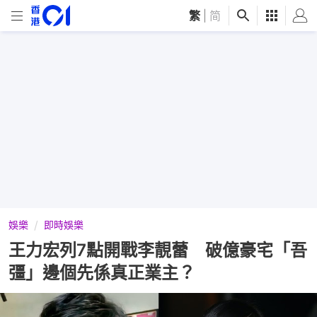
繁
|
简
娛樂
即時娛樂
王力宏列7點開戰李靚蕾 破億豪宅「吾
彊」邊個先係真正業主？