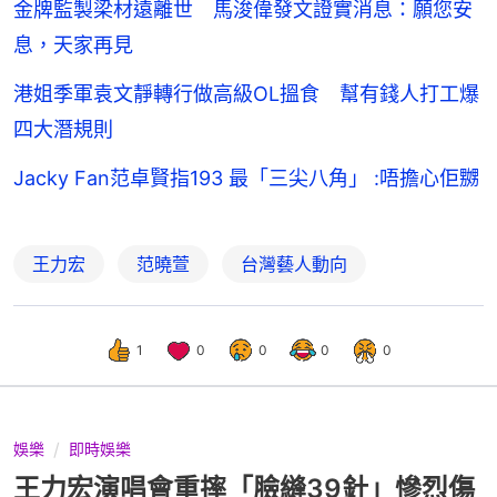
金牌監製梁材遠離世 馬浚偉發文證實消息：願您安
息，天家再見
港姐季軍袁文靜轉行做高級OL搵食 幫有錢人打工爆
四大潛規則
Jacky Fan范卓賢指193 最「三尖八角」 :唔擔心佢嬲
王力宏
范曉萱
台灣藝人動向
1
0
0
0
0
娛樂
即時娛樂
王力宏演唱會重摔「臉縫39針」慘烈傷