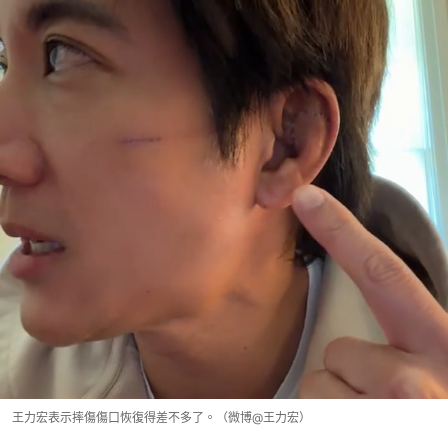
王力宏表示摔傷傷口恢復得差不多了。（微博@王力宏）