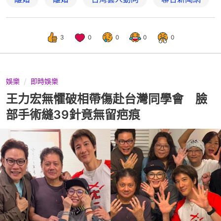
3
0
0
0
0
娛樂
即時娛樂
王力宏無懼破相帶傷赴台灣同學會 臉
部手術縫39針竟無留疤痕