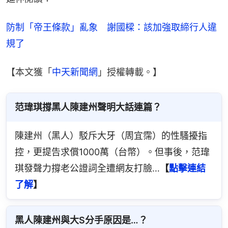
防制「帝王條款」亂象　謝國樑：該加強取締行人違
規了
【本文獲「
中天新聞網
」授權轉載。】
范瑋琪撐黑人陳建州聲明大話連篇？
陳建州（黑人）駁斥大牙（周宜霈）的性騷擾指
控，更提告求償1000萬（台幣）。但事後，范瑋
琪發聲力撐老公證詞全遭網友打臉…
【
點擊連結
了解
】
黑人陳建州與大S分手原因是…？