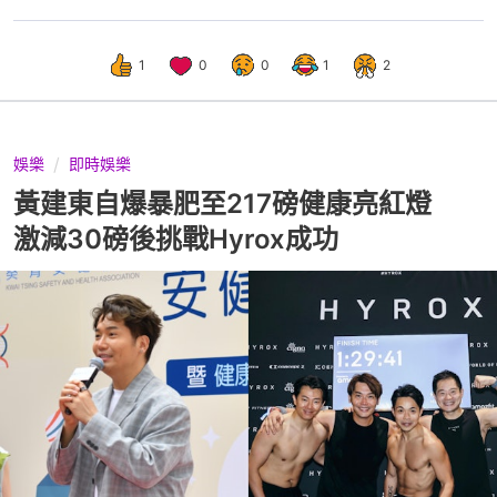
1
0
0
1
2
娛樂
即時娛樂
黃建東自爆暴肥至217磅健康亮紅燈
激減30磅後挑戰Hyrox成功