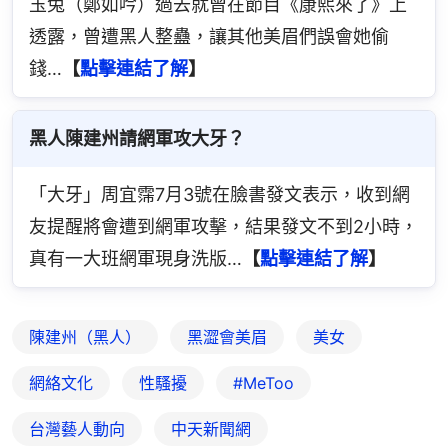
玉兔（鄭如吟）過去就曾在節目《康熙來了》上
透露，曾遭黑人整蠱，讓其他美眉們誤會她偷
錢…
【
點擊連結了解
】
黑人陳建州請網軍攻大牙？
「大牙」周宜霈7月3號在臉書發文表示，收到網
友提醒將會遭到網軍攻擊，結果發文不到2小時，
真有一大班網軍現身洗版…
【
點擊連結了解
】
陳建州（黑人）
黑澀會美眉
美女
網絡文化
性騷擾
#MeToo
台灣藝人動向
中天新聞網