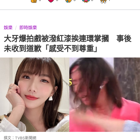
娛樂
即時娛樂
大牙爆拍戲被潑紅漆挨連環掌摑 事後
未收到道歉「感受不到尊重」
撰文：
TVBS新聞網