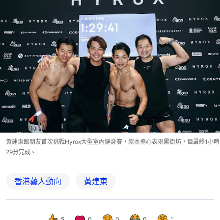
黃建東跟朋友首次挑戰Hyrox大型室內健身賽，原本擔心表現累街坊，但最終1小時
29分完成。
香港藝人動向
黃建東
5
0
0
0
1