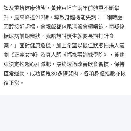
談及重拾健康體態，黃建東坦言兩年前體重不斷攀
升，最高峰達217磅，導致身體機能失調：「嗰時膽
固醇接近超標，食親飯都包尾清盤食極唔飽，懷疑係
糖尿病前期徵狀，我唔想咁後生就要長期打針食
藥。」面對健康危機，加上希望以最佳狀態拍攝人氣
劇《正義女神》及真人騷《福祿壽訓練學院》，黃建
東決定扚起心肝減肥，最終透過改善飲食習慣、保持
恆常運動，成功揈甩30多磅贅肉，各項身體指數亦恢
復正常。