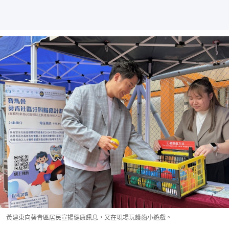
黃建東向葵青區居民宣揚健康訊息，又在現場玩護齒小遊戲。