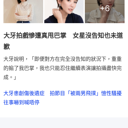
+
6
大牙拍戲慘遭真甩巴掌 女星沒告知也未道
歉
大牙說明，「即便對方在完全沒告知的狀況下，重重
的搧了我巴掌，我也只能忍住繼續表演讓拍攝盡快完
成。」
大牙患創傷後遺症 拍節目「被兩男飛撲」憶性騷擾
往事嚇到喊唔停