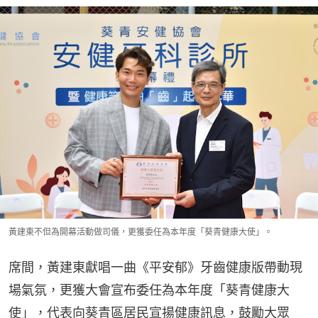
黃建東不但為開幕活動做司儀，更獲委任為本年度「葵青健康大使」。
席間，黃建東獻唱一曲《平安郁》牙齒健康版帶動現
場氣氛，更獲大會宣布委任為本年度「葵青健康大
使」，代表向葵青區居民宣揚健康訊息，鼓勵大眾