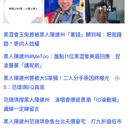
+
14
黑澀會玉兔曾被黑人陳建州「塞錢」嬲到喊：把我踐
踏！更向人炫耀
黑人陳建州#MeToo｜盤點11位黑澀會美眉回應 昆
凌薔薔「講呢啲」
黑人陳建州曾被大S掌摑！二人分手原因終曝光 小
S：范瑋琪EQ真高
范瑋琪撐黑人陳建州 演唱會爆退票潮「IG淪戰場」
識睇一定睇留言
黑人陳建州范瑋琪急售台北天價豪宅 打九折遠低市