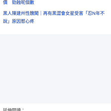
價 勁蝕呢個數
黑人陳建州性醜聞｜再有黑澀會女星受害「忍N年不
說」原因惹心疼
延伸閱讀：