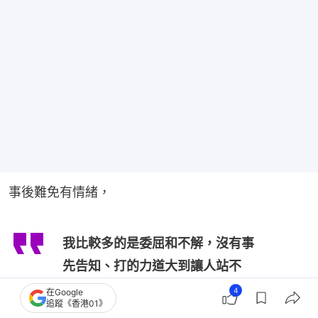
事後難免有情緒，
我比較多的是委屈和不解，沒有事
先告知、打的力道大到讓人站不
穩，事後也沒有任何一句道歉，這
4
在Google
追蹤《香港01》
都不是我所理解的戲劇表現和對演