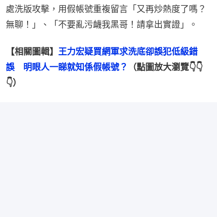
處洗版攻擊，用假帳號重複留言「又再炒熱度了嗎？
無聊！」、「不要亂污衊我黑哥！請拿出實證」。
【相關圖輯】
王力宏疑買網軍求洗底卻誤犯低級錯
誤　明眼人一睇就知係假帳號？
（點圖放大瀏覽👇👇
👇）