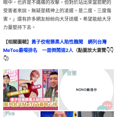
眼中，也許是不痛癢的攻擊，但對於站出來當箭靶的
受害者來說，無疑是精神上的凌遲，是二度、三度傷
害。」還有許多網友紛紛向大牙送暖，希望能給大牙
力量堅持下去。
【相關圖輯】
黃子佼宥勝黑人陷性醜聞　網列台灣
MeToo最噁排名　一面倒鬧這2人
（點圖放大瀏覽👇👇
👇）