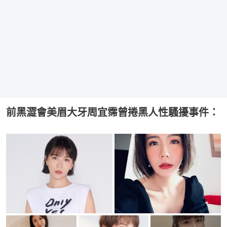
前黑澀會美眉大牙周宜霈曾捲黑人性騷擾事件：