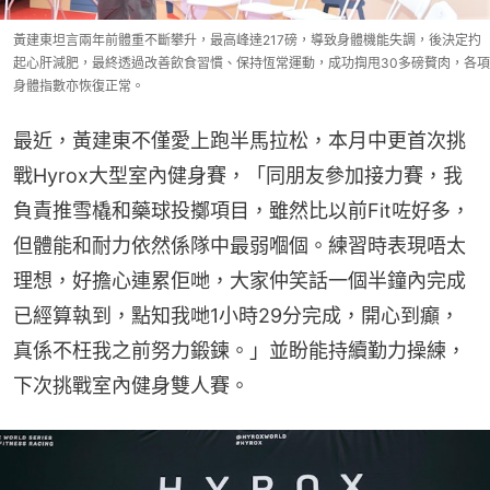
黃建東坦言兩年前體重不斷攀升，最高峰達217磅，導致身體機能失調，後決定扚
起心肝減肥，最終透過改善飲食習慣、保持恆常運動，成功揈甩30多磅贅肉，各項
身體指數亦恢復正常。
最近，黃建東不僅愛上跑半馬拉松，本月中更首次挑
戰Hyrox大型室內健身賽，「同朋友參加接力賽，我
負責推雪橇和藥球投擲項目，雖然比以前Fit咗好多，
但體能和耐力依然係隊中最弱嗰個。練習時表現唔太
理想，好擔心連累佢哋，大家仲笑話一個半鐘內完成
已經算執到，點知我哋1小時29分完成，開心到癲，
真係不枉我之前努力鍛鍊。」並盼能持續勤力操練，
下次挑戰室內健身雙人賽。