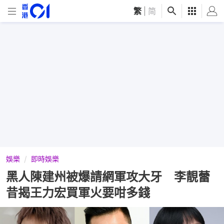
繁
|
简
娛樂
即時娛樂
黑人陳建州被爆請網軍攻大牙 李靚蕾
昔揭王力宏買軍火要咁多錢