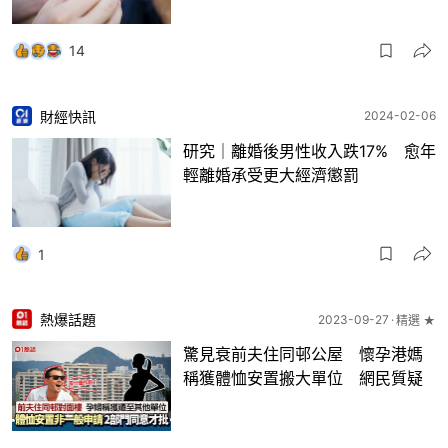
14
財經快訊
2024-02-06
研究｜離婚後男性收入跌17% 愈年
輕離婚承受更大經濟懲罰
1
熱爆話題
2023-09-27
精選 ★
驚見衰前夫住同邨公屋 懷孕港媽
稱獲體恤安置搬大單位 網民質疑