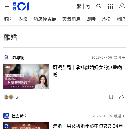
繁
|
简
港聞
娛樂
酒店優惠碼
天氣消息
即時
熱榜
國際
離婚
01專欄
2026-04-05
精選 ★
蔚觀全局｜承托離婚婦女的無聲吶
喊
6
社會新聞
2026-01-15
精選 ★
遲婚｜男女初婚年齡中位數創34年