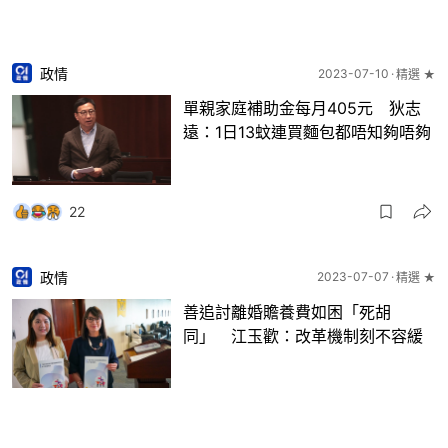
政情
2023-07-10
精選 ★
單親家庭補助金每月405元 狄志
遠：1日13蚊連買麵包都唔知夠唔夠
22
政情
2023-07-07
精選 ★
善追討離婚贍養費如困「死胡
同」 江玉歡：改革機制刻不容緩
5