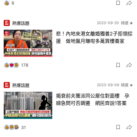
6
熱爆話題
2023-09-20
精選 ★
悲！內地來港女離婚獨養2子拒領綜
援 做地盤月賺咁多萬買樓養家
178
熱爆話題
2023-09-09
精選 ★
揭衰前夫獲派同公屋住對面樓 孕
婦急問可否調遷 網民齊說1答案
31