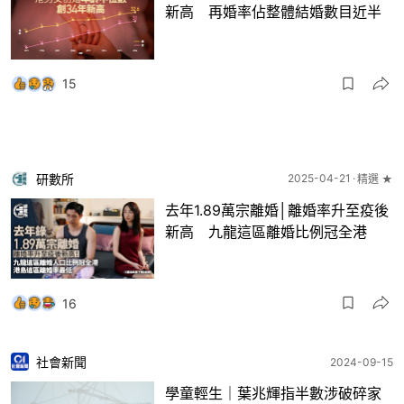
新高 再婚率佔整體結婚數目近半
15
研數所
2025-04-21
精選 ★
去年1.89萬宗離婚│離婚率升至疫後
新高 九龍這區離婚比例冠全港
16
社會新聞
2024-09-15
學童輕生｜葉兆輝指半數涉破碎家