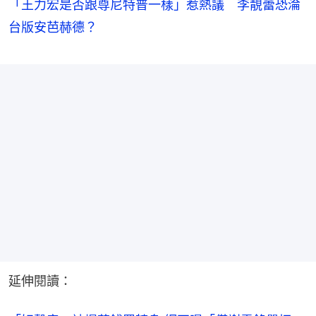
「王力宏是否跟尊尼特普一樣」惹熱議 李靚蕾恐淪
台版安芭赫德？
延伸閱讀：