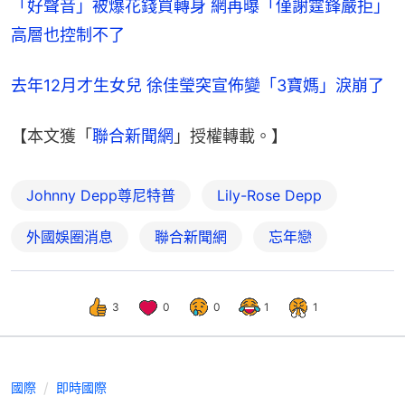
「好聲音」被爆花錢買轉身 網再曝「僅謝霆鋒嚴拒」
高層也控制不了
去年12月才生女兒 徐佳瑩突宣佈變「3寶媽」淚崩了
【本文獲「
聯合新聞網
」授權轉載。】
Johnny Depp尊尼特普
Lily-Rose Depp
外國娛圈消息
聯合新聞網
忘年戀
3
0
0
1
1
國際
即時國際