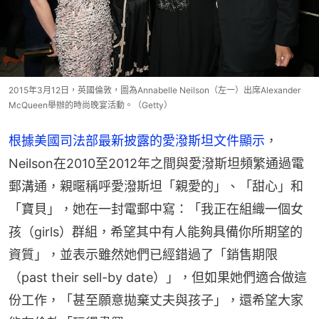
2015年3月12日，英國倫敦，圖為Annabelle Neilson（左一）出席Alexander
McQueen舉辦的時尚晚宴活動。（Getty）
根據美國司法部最新披露的愛潑斯坦文件顯示
，
Neilson在2010至2012年之間與愛潑斯坦頻繁通過電
郵溝通，親暱稱呼愛潑斯坦「親愛的」、「甜心」和
「寶貝」，她在一封電郵中寫：「我正在組織一個女
孩（girls）群組，希望其中有人能夠具備你所期望的
資質」，並表示雖然她們已經錯過了「銷售期限
（past their sell-by date）」，但如果她們適合做這
份工作，「甚至願意拋棄丈夫與孩子」，還希望大家