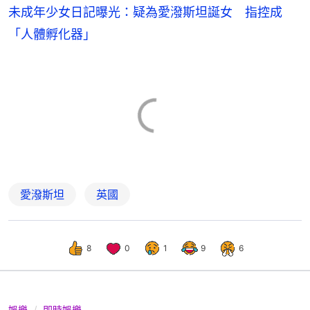
未成年少女日記曝光：疑為愛潑斯坦誕女 指控成
「人體孵化器」
愛潑斯坦
英國
8
0
1
9
6
娛樂
即時娛樂