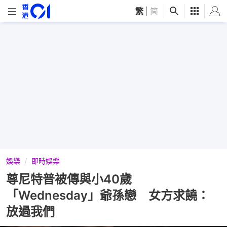
繁
|
简
娛樂
即時娛樂
尊尼特普被傳與小40歲
「Wednesday」爺孫戀 女方求饒：
放過我們