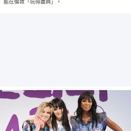
能在倫敦「玩得盡興」。