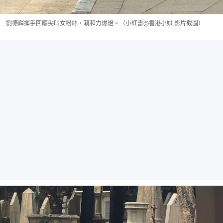
劉德輝揮手回應尖叫女粉絲，親和力爆燈。（小紅書@香港小娸 影片截圖）