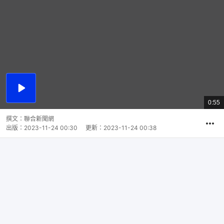
播
放
0:55
總
影
共
片
時
撰文：
聯合新聞網
間
出版：
2023-11-24 00:30
更新：
2023-11-24 00:38