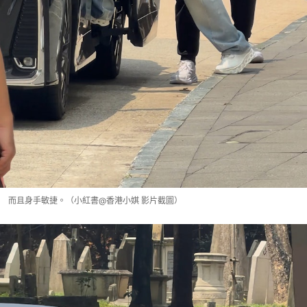
而且身手敏捷。（小紅書@香港小娸 影片截圖）