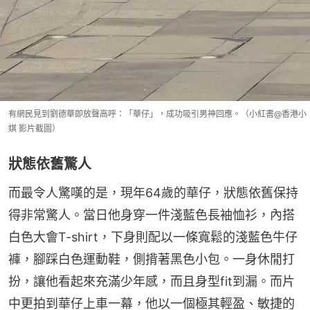
有網民見到劉德華即放聲高呼：「華仔」，成功吸引男神回應。（小紅書@香港小
娸 影片截圖）
狀態依舊驚人
而最令人驚嘆的是，現年64歲的華仔，狀態依舊保持
得非常驚人。當日他身穿一件淺藍色長袖恤衫，內搭
白色大會T-shirt，下身則配以一條寬鬆的淺藍色牛仔
褲，腳踩白色運動鞋，側揹著黑色小包。一身休閒打
扮，讓他看起來充滿少年感，而且身型fit到漏。而片
中更拍到華仔上車一幕，他以一個極其輕盈、敏捷的