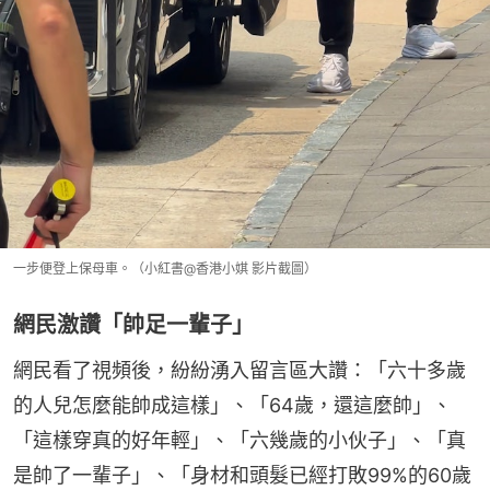
一步便登上保母車。（小紅書@香港小娸 影片截圖）
網民激讚「帥足一輩子」
網民看了視頻後，紛紛湧入留言區大讚：「六十多歲
的人兒怎麼能帥成這樣」、「64歲，還這麼帥」、
「這樣穿真的好年輕」、「六幾歲的小伙子」、「真
是帥了一輩子」、「身材和頭髮已經打敗99%的60歲