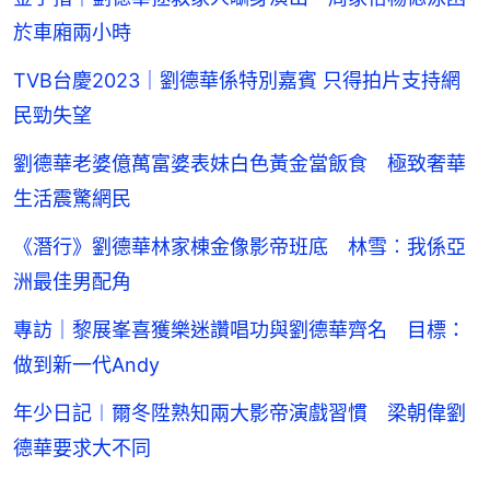
於車廂兩小時
TVB台慶2023｜劉德華係特別嘉賓 只得拍片支持網
民勁失望
劉德華老婆億萬富婆表妹白色黃金當飯食 極致奢華
生活震驚網民
《潛行》劉德華林家棟金像影帝班底 林雪︰我係亞
洲最佳男配角
專訪｜黎展峯喜獲樂迷讚唱功與劉德華齊名 目標：
做到新一代Andy
年少日記︱爾冬陞熟知兩大影帝演戲習慣 梁朝偉劉
德華要求大不同