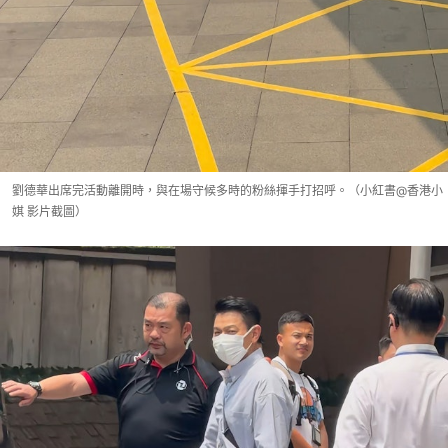
劉德華出席完活動離開時，與在場守候多時的粉絲揮手打招呼。（小紅書@香港小
娸 影片截圖）