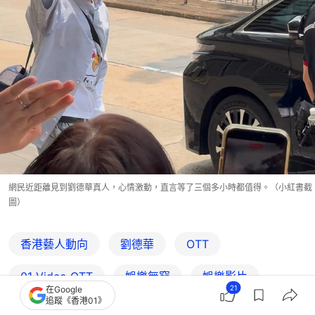
網民近距離見到劉德華真人，心情激動，直言等了三個多小時都值得。（小紅書截
圖）
香港藝人動向
劉德華
OTT
01‌ ‌Video‌ ‌OTT
娛樂無窮
娛樂影片
21
在Google
追蹤《香港01》