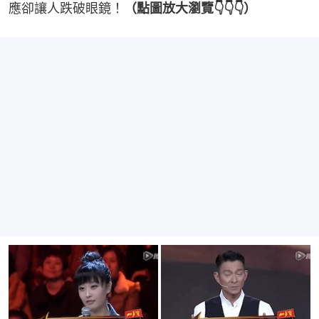
應卻讓人跌破眼鏡！
（點圖放大瀏覽👇👇👇）