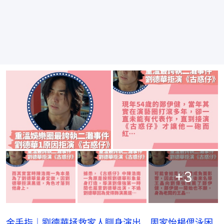
+
3
金手指｜劉德華拯救家人瞓身演出 周家怡楊偲泳困