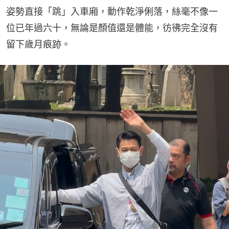
姿勢直接「跳」入車廂，動作乾淨俐落，絲毫不像一
位已年過六十，無論是顏值還是體能，彷彿完全沒有
留下歲月痕跡。