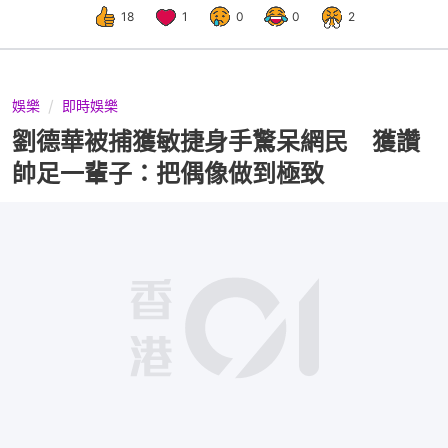
18
1
0
0
2
娛樂
即時娛樂
劉德華被捕獲敏捷身手驚呆網民 獲讚
帥足一輩子：把偶像做到極致