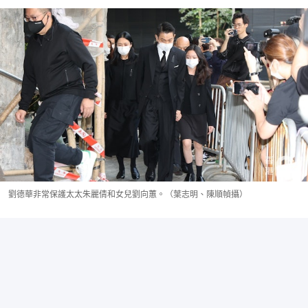
劉德華非常保護太太朱麗倩和女兒劉向蕙。（葉志明、陳順幀攝）