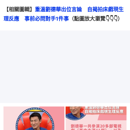
【相關圖輯】
重溫劉德華出位言論　自揭拍床戲現生
理反應　事前必問對手1件事
（點圖放大瀏覽👇👇👇）