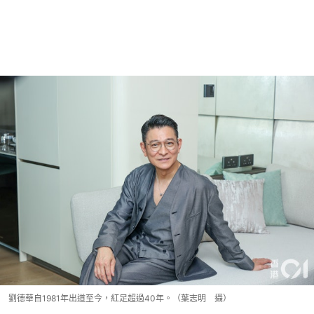
劉德華自1981年出道至今，紅足超過40年。（葉志明 攝）