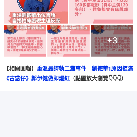
+
3
【相關圖輯】
重溫最誇執二灘事件　劉德華1原因拒演
《古惑仔》鄭伊健做即爆紅
（點圖放大瀏覽👇👇👇）