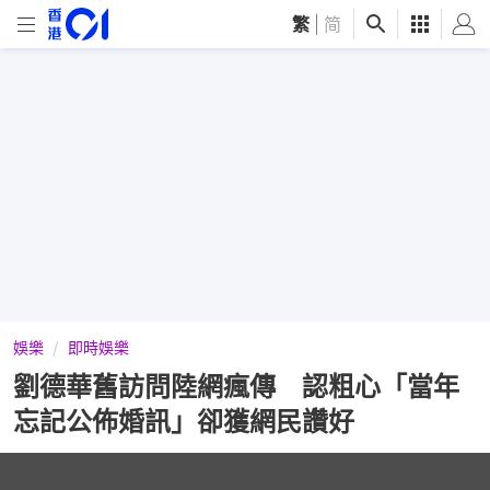
繁
|
简
娛樂
即時娛樂
劉德華舊訪問陸網瘋傳 認粗心「當年
忘記公佈婚訊」卻獲網民讚好