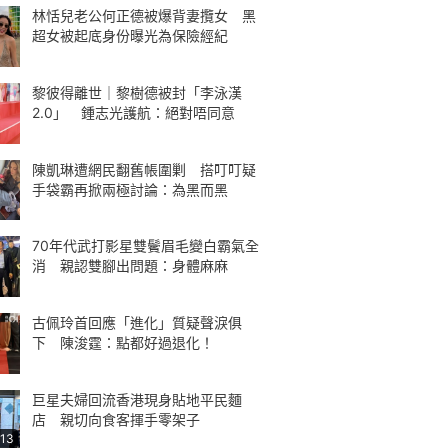
林恬兒老公何正德被爆背妻攬女 黑
超女被起底身份曝光為保險經紀
黎彼得離世｜黎樹德被封「李泳漢
2.0」 鍾志光護航：絕對唔同意
陳凱琳遭網民翻舊帳圍剿 搭叮叮疑
手袋霸再掀兩極討論：為黑而黑
70年代武打影星雙鬢眉毛變白霸氣全
消 親認雙腳出問題：身體麻麻
古佩玲首回應「進化」質疑聲淚俱
下 陳浚霆：點都好過退化！
巨星夫婦回流香港現身貼地平民麵
店 親切向食客揮手零架子
:13