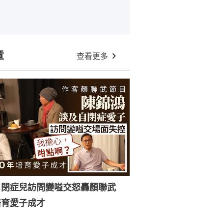
章
查看更多
自閉症兒訪問變嗌交怒轟顏聯武
培育愛子成才