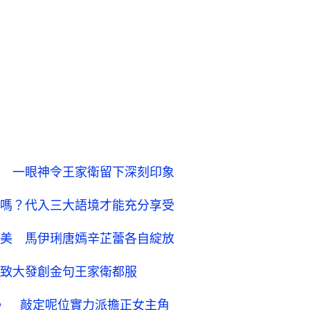
 一眼神令王家衛留下深刻印象
嗎？代入三大語境才能充分享受
美 馬伊琍唐嫣辛芷蕾各自綻放
致大發創金句王家衛都服
》 敲定呢位實力派擔正女主角