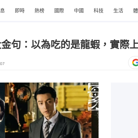
息
即時
熱榜
國際
中國
科技
生活
體
大金句：以為吃的是龍蝦，實際
:07