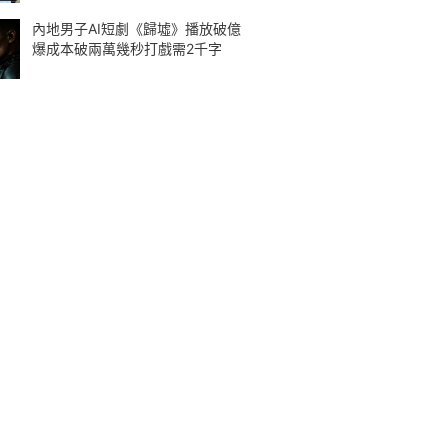
內地男子AI短劇《歸墟》播放破億
爆成本破兩萬幾秒打戲需2千字