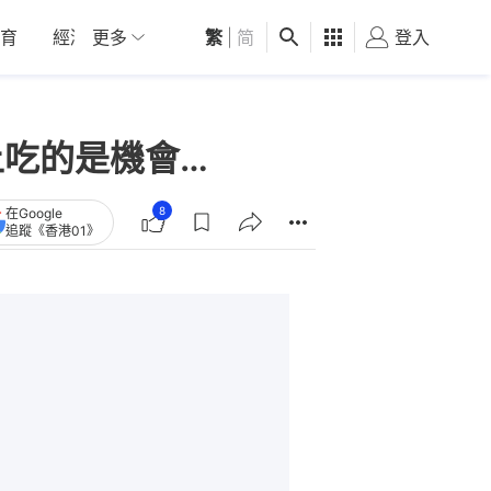
育
經濟
更多
01深圳
繁
觀點
|
简
健康
好食玩飛
登入
女
上吃的是機會…
8
在Google
追蹤《香港01》