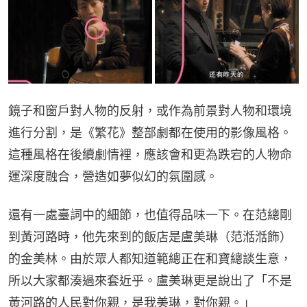
鏡子和窗戶對人物的反射，或作為前景對人物和環境
進行分割，是《繁花》整部劇都在使用的影像風格。
這種風格在後續劇情裡，應該會和更為跌宕的人物命
運深度融合，營造如夢似幻的氛圍感。
還有一處臺詞中的細節，也值得品味一下。在范總剛
到黃河路時，他先來到的飯店是盧美琳（范湉湉飾）
的金美林。由於眾人都知道範總正在和寶總談生意，
所以大家都湊過來套近乎。盧美琳更是說出了「不是
黃河路的人民對你親，是我美琳，對你親。」