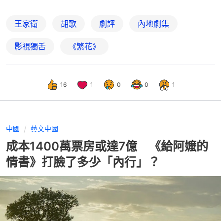
王家衛
胡歌
劇評
內地劇集
影視獨舌
《繁花》
16
1
0
0
1
中國
藝文中國
成本1400萬票房或達7億 《給阿嬤的
情書》打臉了多少「內行」？