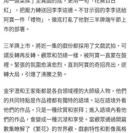
用一道菜探了至真園的底，更用一句「花無百日
紅」，把壓力轉送回李李這邊。不甘示弱的李李送給
阿寶一件「禮物」，徹底打亂了他對三羊牌端午節上
市的部署。
三羊牌上市，將近一集的戲份都採用了文戲武拍，可
謂反轉再反轉。觀眾和范總一樣，被阿寶一直蒙在鼓
裡。緊張的氛圍愈演愈烈，直到阿寶的奇招亮出，逆
轉大局，引爆了沸騰之勢。
金宇澄和王家衛都是各自領域裡的大師級人物，他們
的共同特點是作品裡都有獨特的語境。站在語境外看
他們的作品，只是一種欣賞和崇拜；進入語境內看他
們的作品，會變成一種沉浸和享受。當觀眾通過開篇
數集瞭解了《繁花》的世界觀、戲劇特性和影像風格