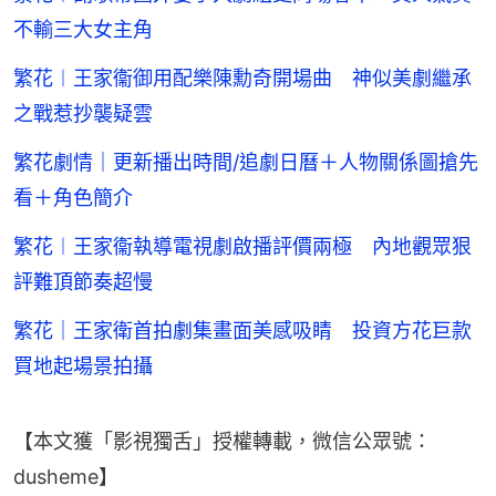
不輸三大女主角
繁花︱王家衞御用配樂陳勳奇開場曲 神似美劇繼承
之戰惹抄襲疑雲
繁花劇情｜更新播出時間/追劇日曆＋人物關係圖搶先
看＋角色簡介
繁花︱王家衞執導電視劇啟播評價兩極 內地觀眾狠
評難頂節奏超慢
繁花｜王家衛首拍劇集畫面美感吸睛 投資方花巨款
買地起場景拍攝
【本文獲「影視獨舌」授權轉載，微信公眾號：
dusheme】