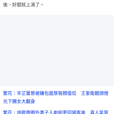
後，好戲就上演了。
繁花︱辛芷蕾曾被嫌包面厚唇顏值低 王家衞鏡頭燈
光下醜女大翻身
繁花︱胡歌帶圈外妻子入劇組更同場客串 真人氣質