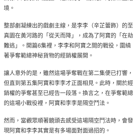
境。
整部劇凝練出的戲劇主線，是李李（辛芷蕾飾）的至
真園在黃河路的「從天而降」，成為了阿寶的「在劫
難逃」。開篇6集裡，李李和阿寶之間的戰役，圍繞
著爭奪範總神秘貨物的經銷權展開。
讓人意外的是，雖然這場爭奪戰在第二集便已打響，
但直到第五集阿寶和李李才正面相見。此時，關於經
銷權的爭奪甚至已經告一段落。換言之，在爭奪範總
的這場小戰役裡，阿寶和李李是隔空鬥法。
然而，當觀眾順著鏡頭去感受這場隔空鬥法時，會發
現阿寶和李李其實是有多場面對面過招的。