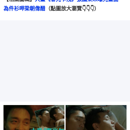
為件衫呷梁朝偉醋
（點圖放大瀏覽👇👇👇）