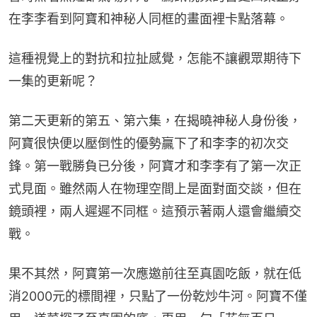
在李李看到阿寶和神秘人同框的畫面裡卡點落幕。
這種視覺上的對抗和拉扯感覺，怎能不讓觀眾期待下
一集的更新呢？
第二天更新的第五、第六集，在揭曉神秘人身份後，
阿寶很快便以壓倒性的優勢贏下了和李李的初次交
鋒。第一戰勝負已分後，阿寶才和李李有了第一次正
式見面。雖然兩人在物理空間上是面對面交談，但在
鏡頭裡，兩人遲遲不同框。這預示著兩人還會繼續交
戰。
果不其然，阿寶第一次應邀前往至真園吃飯，就在低
消2000元的標間裡，只點了一份乾炒牛河。阿寶不僅