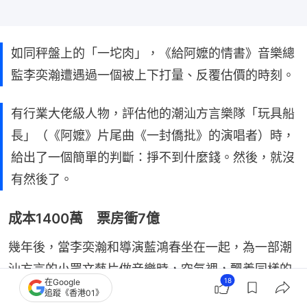
如同秤盤上的「一坨肉」，《給阿嬤的情書》音樂總
監李奕瀚遭遇過一個被上下打量、反覆估價的時刻。
有行業大佬級人物，評估他的潮汕方言樂隊「玩具船
長」（《阿嬤》片尾曲《一封僑批》的演唱者）時，
給出了一個簡單的判斷：掙不到什麼錢。然後，就沒
有然後了。
成本1400萬 票房衝7億
幾年後，當李奕瀚和導演藍鴻春坐在一起，為一部潮
汕方言的小眾文藝片做音樂時，空氣裡，飄着同樣的
18
在Google
味道。這一次被許多資方判斷「掙不到什麼錢」的，
追蹤《香港01》