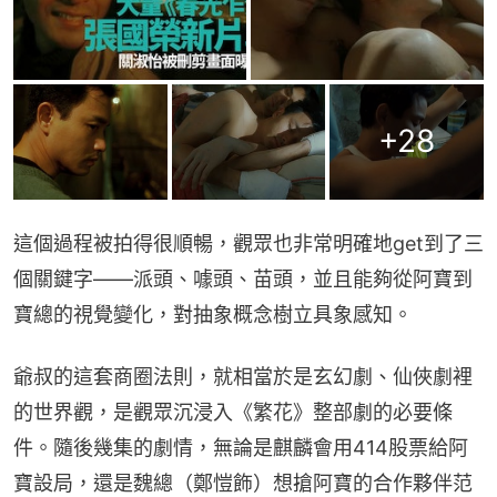
+
28
這個過程被拍得很順暢，觀眾也非常明確地get到了三
個關鍵字——派頭、噱頭、苗頭，並且能夠從阿寶到
寶總的視覺變化，對抽象概念樹立具象感知。
爺叔的這套商圈法則，就相當於是玄幻劇、仙俠劇裡
的世界觀，是觀眾沉浸入《繁花》整部劇的必要條
件。隨後幾集的劇情，無論是麒麟會用414股票給阿
寶設局，還是魏總（鄭愷飾）想搶阿寶的合作夥伴范