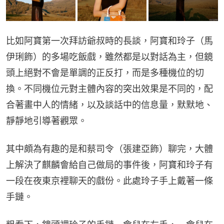
比如阿寶第一次拜訪爺叔時的長談，阿寶和玲子（馬
伊琍飾）的多場吃飯戲，雖然都是以對話為主，但鏡
頭上絕對不會是單調的正反打，而是多種機位的切
換。不同機位元對主體內容的突出效果是不同的，配
合著畫中人的情緒，以及談話中的信息量，默默地、
靜靜地引導著觀眾。
其中頗為有趣的是和蔡司令（張建亞飾）聊完，大體
上解決了麒麟會給自己做局的事件後，阿寶和玲子有
一段在夜東京裡聊天的戲份。此處玲子手上戴著一條
手鏈。