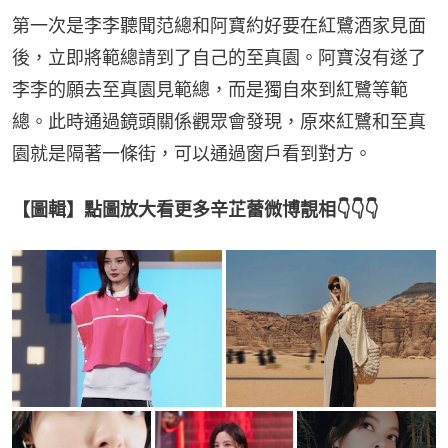
第一次是李李聽聞范總和阿寶約好要在紅鷺酒家見面
後，立即將範總請到了自己的至真園。阿寶沒有遂了
李李的願去至真園見範總，而是獨自來到紅鷺等範
總。此時通過鏡頭關係觀眾會發現，原來紅鷺和至真
園就是隔著一條街，可以通過窗戶看到對方。
【圖輯】點圖放大看更多辛芷蕾微博靚相👇👇👇