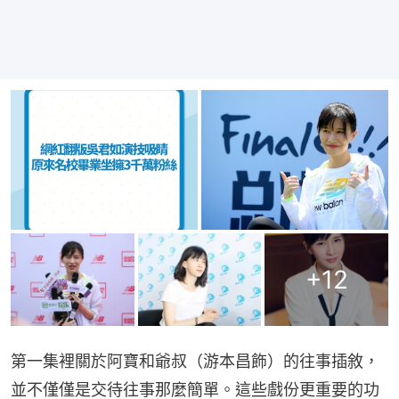
+
12
第一集裡關於阿寶和爺叔（游本昌飾）的往事插敘，
並不僅僅是交待往事那麼簡單。這些戲份更重要的功