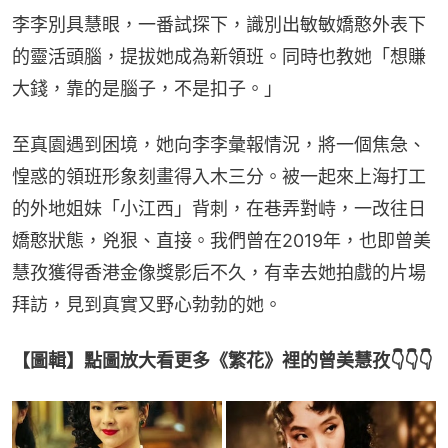
李李別具慧眼，一番試探下，識別出敏敏嬌憨外表下
的靈活頭腦，提拔她成為新領班。同時也教她「想賺
大錢，靠的是腦子，不是扣子。」
至真園遇到困境，她向李李彙報情況，將一個焦急、
惶惑的領班形象刻畫得入木三分。被一起來上海打工
的外地姐妹「小江西」背刺，在巷弄對峙，一改往日
嬌憨狀態，兇狠、直接。我們曾在2019年，也即曾美
慧孜獲得香港金像獎影后不久，有幸去她拍戲的片場
拜訪，見到真實又野心勃勃的她。
【圖輯】點圖放大看更多《繁花》裡的曾美慧孜👇👇👇