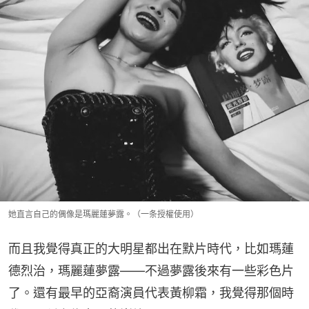
她直言自己的偶像是瑪麗蓮夢露。（一条授權使用）
而且我覺得真正的大明星都出在默片時代，比如瑪蓮
德烈治，瑪麗蓮夢露——不過夢露後來有一些彩色片
了。還有最早的亞裔演員代表黃柳霜，我覺得那個時