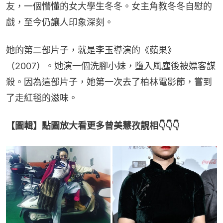
友，一個懵懂的女大學生冬冬。女主角教冬冬自慰的
戲，至今仍讓人印象深刻。
她的第二部片子，就是李玉導演的《蘋果》
（2007）。她演一個洗腳小妹，墮入風塵後被嫖客謀
殺。因為這部片子，她第一次去了柏林電影節，嘗到
了走紅毯的滋味。
【圖輯】點圖放大看更多曾美慧孜靚相👇👇👇