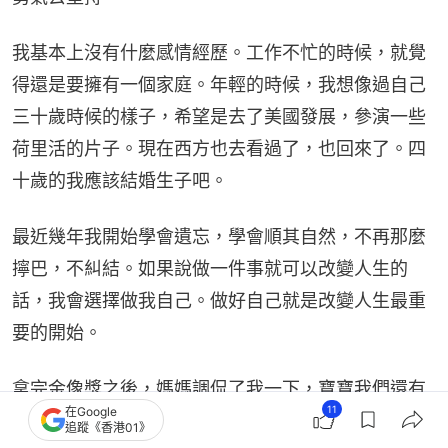
我基本上沒有什麼感情經歷。工作不忙的時候，就覺
得還是要擁有一個家庭。年輕的時候，我想像過自己
三十歲時候的樣子，希望是去了美國發展，參演一些
荷里活的片子。現在西方也去看過了，也回來了。四
十歲的我應該結婚生子吧。
最近幾年我開始學會遺忘，學會順其自然，不再那麼
擰巴，不糾結。如果說做一件事就可以改變人生的
話，我會選擇做我自己。做好自己就是改變人生最重
要的開始。
拿完金像獎之後，媽媽調侃了我一下，寶寶我們還有
11
在Google
奧斯卡對不對？
追蹤《香港01》