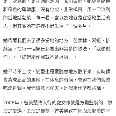
第一次見面，是在她約定的一家川菜館。她穿著綠色
和粉色的運動服，沒有化妝，非常樸實，用一口流利
的當地話點菜。乍一看，會以為她就是在當地生活的
人，但其實她在這裡不過生活了一個多月。
她帶著我們去了很多當地的地方，芭蕉林、湖邊、排
練室。在每一個場景都冒出非常多的想法，「我想創
作」，「提起創作我就不會退讓」。
她平時不上妝，髮型也是很隨意地披散下來，有時候
會紮成高高的馬尾。在休息的時候，會蹲在我們旁邊
吃炸雞翅。我們隨意地聊天，她似乎什麼都肯講。
2006年，曾美慧孜入行的處女作就是方勵監製的。導
演是婁燁，主演是郝蕾，曾美慧孜在裡面演郝蕾的室