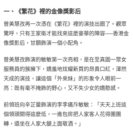
一、《繁花》裡的金像獎影后
曾美慧孜再一次憑在《繁花》裡的演技出圈了。觀眾
驚呼，只有王家衛才能找來這麼豪華的陣容──香港金
像獎影后，甘願飾演一個小配角。
曾美慧孜飾演的敏敏第一次亮相，是在至真園一眾女
服務員的簇擁下，嬌羞地炫耀新買的昂貴口紅，渾然
天成的演技，讓這個「外來妹」的形象令人眼前一
亮：既有毫不掩飾的野心，又不失少女的嬌憨感。
前領班向辛芷蕾飾演的李李痛斥敏敏：「天天上班這
個領頭開得這麼低，一進包房把人家客人花得團團
轉，還坐在人家大腿上面敬酒。」