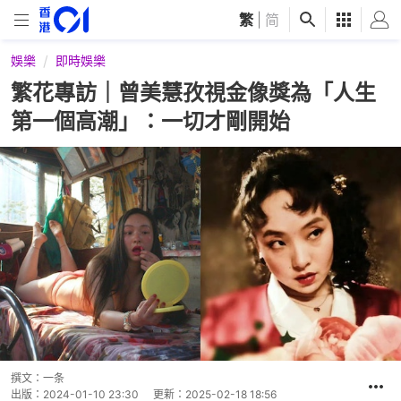
繁
|
简
娛樂
即時娛樂
繁花專訪｜曾美慧孜視金像獎為「人生
第一個高潮」：一切才剛開始
撰文：
一条
出版：
2024-01-10 23:30
更新：
2025-02-18 18:56