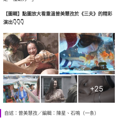
【圖輯】點圖放大看重溫曾美慧孜於《三夫》的精彩
演出👇👇👇
+
25
自述：曾美慧孜／編輯：陳星、石鳴（一条）