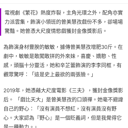
電視劇《繁花》熱度炸裂，主角光環之外，配角亦實
力派雲集，飾演小領班的曾美慧孜戲份不多，卻場場
驚豔。她曾憑大尺度情慾戲獲封金像獎影后。
為飾演身材豐腴的敏敏，據傳曾美慧孜增肥30斤。在
劇中，敏敏是敢闖敢拼的外來妹，喜慶、嬌憨、性
感，頭腦十分靈活，她和辛芷蕾飾演的李李同框，有
觀眾驚呼：「這是史上最欲的兩張臉。」
2019年，她憑藉大尺度電影《三夫》，獲封金像獎影
后。 「戲比天大」是曾美慧孜的口頭禪。她毫不避諱
自己的野心：「沒有演員不想紅，沒有演員沒有野
心。大家認為『野心』是一個貶義詞，但是我覺得它
是一種動力。」