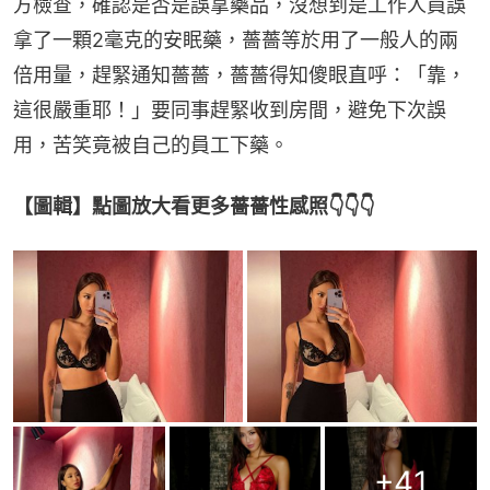
方檢查，確認是否是誤拿藥品，沒想到是工作人員誤
拿了一顆2毫克的安眠藥，薔薔等於用了一般人的兩
倍用量，趕緊通知薔薔，薔薔得知傻眼直呼：「靠，
這很嚴重耶！」要同事趕緊收到房間，避免下次誤
用，苦笑竟被自己的員工下藥。
【圖輯】點圖放大看更多薔薔性感照👇👇👇
+
41