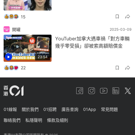
15
開罐
2025-03-09
YouTuber加拿大遇車禍「對方車輛
幾乎零受損」卻被索高額賠償金
23:54
22
01線報
關於我們
01招聘
廣告查詢
01App
常見問題
聯絡我們
私隱聲明
條款及細則