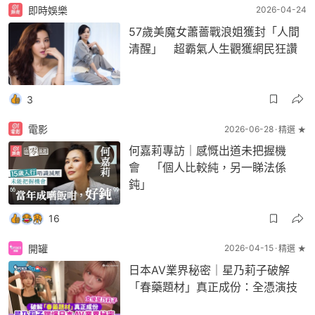
即時娛樂
2026-04-24
57歲美魔女蕭薔戰浪姐獲封「人間
清醒」 超霸氣人生觀獲網民狂讚
3
電影
2026-06-28
精選 ★
何嘉莉專訪｜感慨出道未把握機
會 「個人比較純，另一睇法係
鈍」
16
開罐
2026-04-15
精選 ★
日本AV業界秘密｜星乃莉子破解
「春藥題材」真正成份：全憑演技