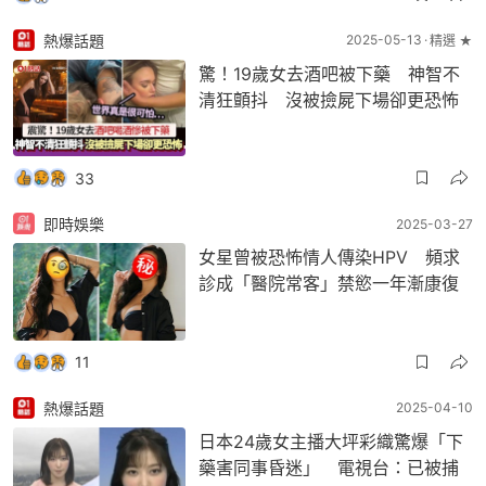
熱爆話題
2025-05-13
精選 ★
驚！19歲女去酒吧被下藥 神智不
清狂顫抖 沒被撿屍下場卻更恐怖
33
即時娛樂
2025-03-27
女星曾被恐怖情人傳染HPV 頻求
診成「醫院常客」禁慾一年漸康復
11
熱爆話題
2025-04-10
日本24歲女主播大坪彩織驚爆「下
藥害同事昏迷」 電視台：已被捕