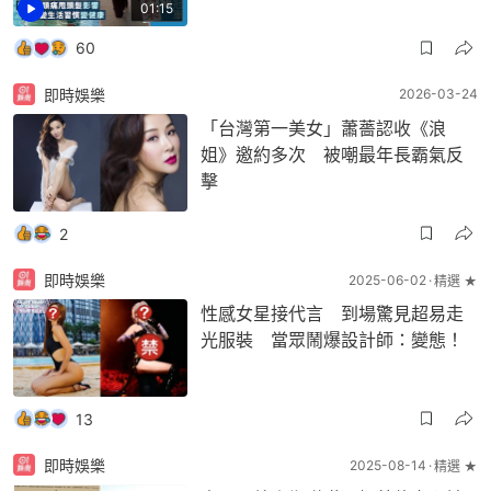
01:15
60
即時娛樂
2026-03-24
「台灣第一美女」蕭薔認收《浪
姐》邀約多次 被嘲最年長霸氣反
擊
2
即時娛樂
2025-06-02
精選 ★
性感女星接代言 到場驚見超易走
光服裝 當眾鬧爆設計師：變態！
13
即時娛樂
2025-08-14
精選 ★