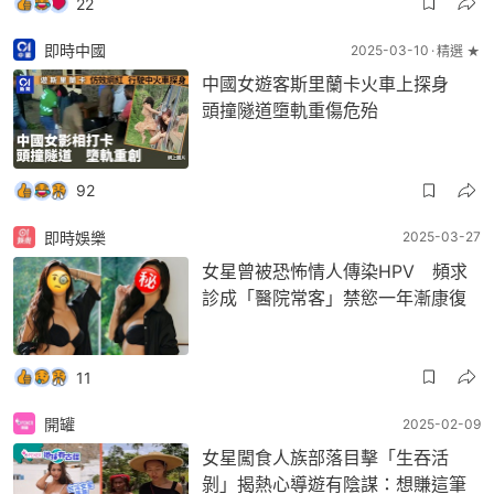
22
即時中國
2025-03-10
精選 ★
中國女遊客斯里蘭卡火車上探身
頭撞隧道墮軌重傷危殆
92
即時娛樂
2025-03-27
女星曾被恐怖情人傳染HPV 頻求
診成「醫院常客」禁慾一年漸康復
11
開罐
2025-02-09
女星闖食人族部落目擊「生吞活
剝」揭熱心導遊有陰謀：想賺這筆