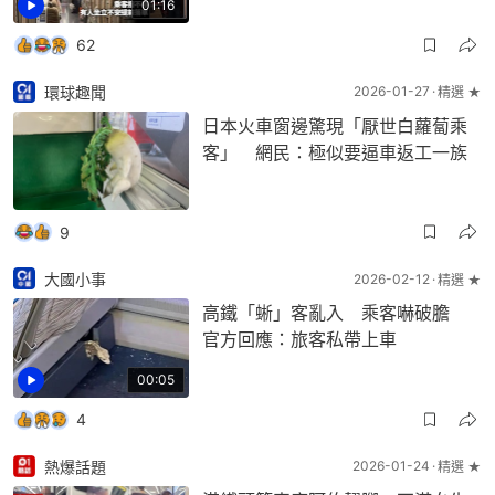
01:16
62
環球趣聞
2026-01-27
精選 ★
日本火車窗邊驚現「厭世白蘿蔔乘
客」 網民：極似要逼車返工一族
9
大國小事
2026-02-12
精選 ★
高鐵「蜥」客亂入 乘客嚇破膽
官方回應：旅客私帶上車
00:05
4
熱爆話題
2026-01-24
精選 ★