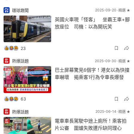
環球趣聞
2025-09-20
精選 ★
英國火車現「怪客」 坐霸王車+腳
放座位 司機：以為開玩笑
23
熱爆話題
2025-09-30
精選 ★
巴士屏幕驚見6個字！港女以為快撞
車嚇壞 揭乘客1行為令車長爆發
63
熱爆話題
2025-06-14
精選 ★
電車車長駕駛中途上廁所！乘客拍
片公審 圍爐失敗遭斥缺同理心