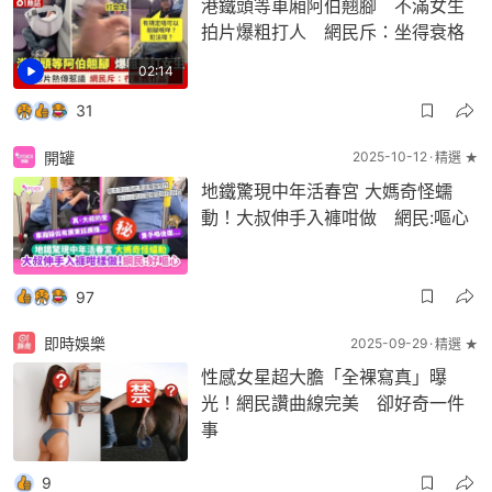
港鐵頭等車廂阿伯翹腳 不滿女生
拍片爆粗打人 網民斥：坐得衰格
02:14
31
開罐
2025-10-12
精選 ★
地鐵驚現中年活春宮 大媽奇怪蠕
動！大叔伸手入褲咁做 網民:嘔心
97
即時娛樂
2025-09-29
精選 ★
性感女星超大膽「全裸寫真」曝
光！網民讚曲線完美 卻好奇一件
事
9