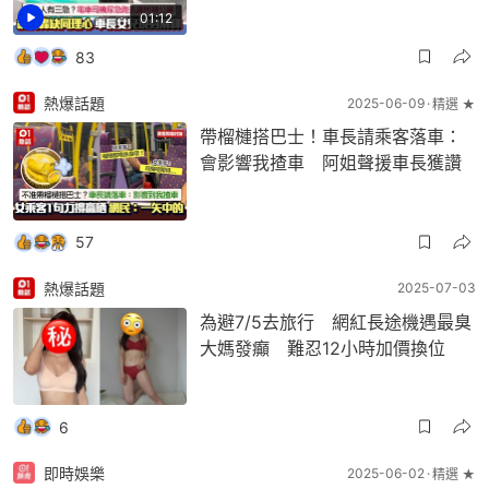
01:12
83
熱爆話題
2025-06-09
精選 ★
帶榴槤搭巴士！車長請乘客落車：
會影響我揸車 阿姐聲援車長獲讚
57
熱爆話題
2025-07-03
為避7/5去旅行 網紅長途機遇最臭
大媽發癲 難忍12小時加價換位
6
即時娛樂
2025-06-02
精選 ★