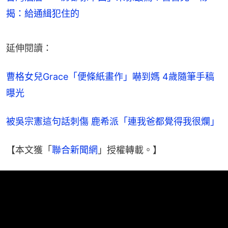
揭：給通緝犯住的
延伸閱讀：
曹格女兒Grace「便條紙畫作」嚇到媽 4歲隨筆手稿
曝光
被吳宗憲這句話刺傷 鹿希派「連我爸都覺得我很爛」
【本文獲「
聯合新聞網
」授權轉載。】