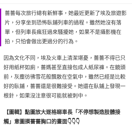
薔薔每次旅行總有新鮮事，她最近更新了埃及旅遊影
片，分享坐到恐怖臥鋪列車的過程。雖然她沒有落
單，但列車長瘋狂過來騷擾她，如果不是攝影機在
拍，只怕會做出更過分的行為。
因為文化不同，埃及火車上清潔堪憂，薔薔不得已只
好用紙杯如廁，薔媽甚至直接包成人紙尿褲。在鏡頭
前，灰塵彷彿雪花般飄散在空氣中，雖然已經是比較
好的臥鋪，薔薔還是很難接受。她還在臥鋪上發現一
根針，如果沒注意很可能就被刺中。
【圖輯】點圖放大逐格睇車長「不停想製造肢體接
觸」意圖摸薔薔胸口的畫面👇👇👇