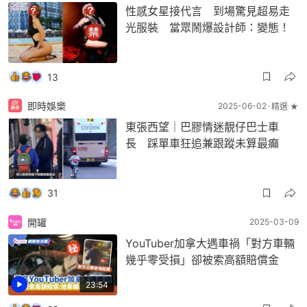
性感女星接代言 到場驚見超易走
光服裝 當眾鬧爆設計師：變態！
13
即時娛樂
2025-06-02
精選 ★
東張西望｜巴膠情迷靚仔巴士車
長 踩單車狂追兼跟蹤未算最癲
31
開罐
2025-03-09
YouTuber加拿大遇車禍「對方車輛
幾乎零受損」卻被索高額賠償金
23:54