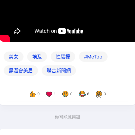
美女
埃及
性騷擾
#MeToo
黑澀會美眉
聯合新聞網
9
1
0
6
3
你可能感興趣