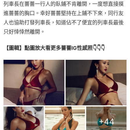
列車長在薔薔一行人的臥鋪不肯離開，一度想直接摸
進薔薔的胸口。幸好薔薔堅持在上鋪不下來，同行友
人也協助打發列車長，知道佔不了便宜的列車長最後
只好悻悻然離開。
【圖輯】點圖放大看更多薔薔IG性感照👇👇👇
+
44