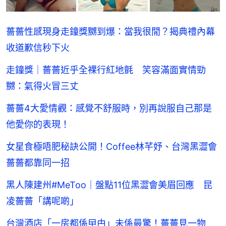
薔薔性感現身走鐘獎嬲到爆：當我很閒？揭典禮內幕
收道歉信秒下火
走鐘獎｜薔薔近乎全裸行紅地氈 笑容滿面實情勁
嬲：氣得火冒三丈
薔薔4大愛情觀：感覺不舒服時，別再說服自己那是
他愛你的表現！
女星食極唔肥秘訣公開！Coffee林芊妤、台灣黑澀會
薔薔都靠同一招
黑人陳建州#MeToo｜盤點11位黑澀會美眉回應 昆
凌薔薔「講呢啲」
台灣酒店「一房都係曱甴」未係最驚！薔薔見一物