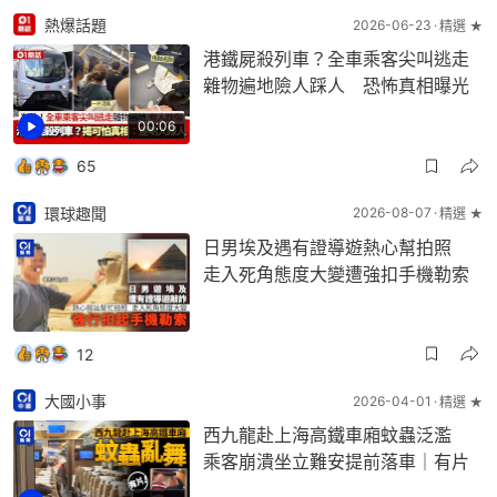
熱爆話題
2026-06-23
精選 ★
港鐵屍殺列車？全車乘客尖叫逃走
雜物遍地險人踩人 恐怖真相曝光
00:06
65
環球趣聞
2026-08-07
精選 ★
日男埃及遇有證導遊熱心幫拍照
走入死角態度大變遭強扣手機勒索
12
大國小事
2026-04-01
精選 ★
西九龍赴上海高鐵車廂蚊蟲泛濫
乘客崩潰坐立難安提前落車｜有片