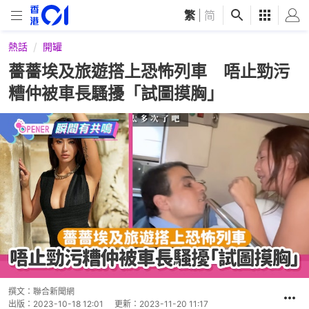
繁
|
简
熱話
開罐
薔薔埃及旅遊搭上恐怖列車 唔止勁污
糟仲被車長騷擾「試圖摸胸」
撰文：
聯合新聞網
出版：
2023-10-18 12:01
更新：
2023-11-20 11:17