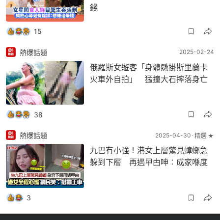
錢
15
熱爆話題
2025-02-24
俄羅斯女遊客「身體懸掛斯里蘭卡
火車外自拍」 猛撞大石摔落身亡
38
熱爆話題
2025-04-30
精選 ★
九巴有小強！港女上層驚見蟑螂急
躲到下層 再遇曱甴呻︰成家喺度
3