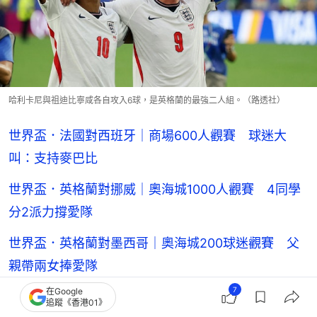
哈利卡尼與祖迪比寧咸各自攻入6球，是英格蘭的最強二人組。（路透社）
世界盃．法國對西班牙｜商場600人觀賽 球迷大
叫：支持麥巴比
世界盃．英格蘭對挪威｜奧海城1000人觀賽 4同學
分2派力撐愛隊
世界盃．英格蘭對墨西哥｜奧海城200球迷觀賽 父
親帶兩女捧愛隊
7
在Google
世界盃︱阿根廷加時險勝佛得角 奧海城商場歡呼聲
追蹤《香港01》