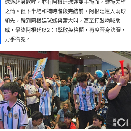
球迷起身歡呼，亦有阿根廷球迷雙手掩面，難掩失望
之情。但下半場和補時階段完結前，阿根廷連入兩球
領先，輪到阿根廷球迷興奮大叫，甚至打鼓吶喊助
威，最終阿根廷以2：1擊敗英格蘭，再度晉身決賽，
力爭衛冕。