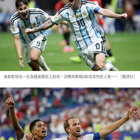
美斯對埃及一仗為羅美路送上助攻，決賽周累積9助攻並列史上第一。（路透社）