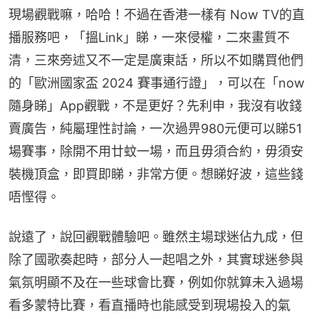
現場觀戰嘛，哈哈！不過在香港一樣有 Now TV的直
播服務吧，「搵Link」睇，一來侵權，二來畫質不
清，三來旁述又不一定是廣東話，所以不如購買他們
的「歐洲國家盃 2024 賽事通行證」，可以在「now
隨身睇」App觀戰，不是更好？先利申，我沒有收錢
賣廣告，純屬理性討論，一次過畀980元便可以睇51
場賽事，除開不用廿蚊一場，而且毋須合約，毋須安
裝機頂盒，即買即睇，非常方便。想睇好波，這些錢
唔慳得。
說遠了，說回觀戰體驗吧。雖然主場球迷佔九成，但
除了國歌奏起時，部分人一起唱之外，其實球迷參與
氣氛明顯不及在一些球會比賽，例如你就算未入過場
看多蒙特比賽，看直播時也能感受到現場投入的氣