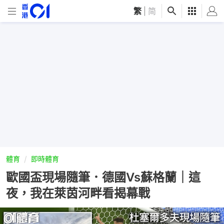
繁
|
简
體育
即時體育
歐國盃現場隨筆．德國Vs蘇格蘭｜這
夜，我在萊茵河畔看揭幕戰