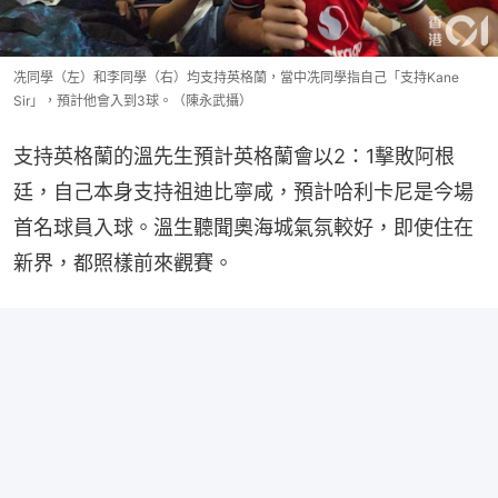
冼同學（左）和李同學（右）均支持英格蘭，當中冼同學指自己「支持Kane
Sir」，預計他會入到3球。（陳永武攝）
支持英格蘭的溫先生預計英格蘭會以2：1擊敗阿根
廷，自己本身支持祖迪比寧咸，預計哈利卡尼是今場
首名球員入球。溫生聽聞奧海城氣氛較好，即使住在
新界，都照樣前來觀賽。