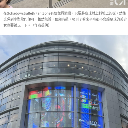
在Schadowstraße的Fan Zone有個免費遊戲，只要將皮球射上斜坡上的板，然後
反彈到小型龍門便可，雖然無獎，但頗有趣，吸引了看來平時都不會踢足球的美少
女也要試玩一下。（作者提供）