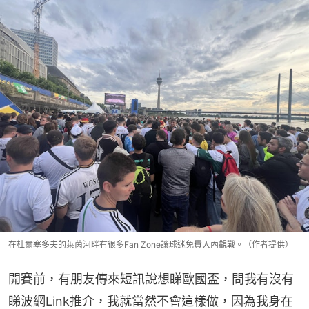
在杜爾塞多夫的萊茵河畔有很多Fan Zone讓球迷免費入內觀戰。（作者提供）
開賽前，有朋友傳來短訊說想睇歐國盃，問我有沒有
睇波網Link推介，我就當然不會這樣做，因為我身在