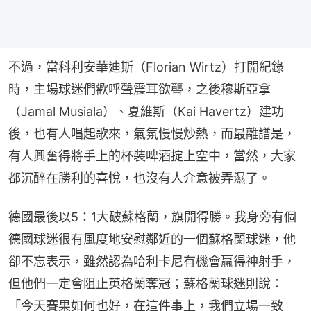
不過，當科利安華迪斯（Florian Wirtz）打開紀錄
時，主場球迷們歡呼聲震耳欲聾，之後穆斯亞拿
（Jamal Musiala）、夏維斯（Kai Havertz）建功
後，也有人唱起歌來，氣氛慢慢炒熱，而最離譜是，
有人興奮得將手上的杯裝啤酒掟上空中，當然，大家
都沉醉在勝利的喜悅，也沒有人介意被弄濕了。
德國最後以5：1大破蘇格蘭，旗開得勝。我身旁有個
德國球迷很有風度地安慰鄰近的一個蘇格蘭球迷，他
卻不忘表示，雖然認為哈利卡尼有機會贏得神射手，
但他們一定會阻止英格蘭奪冠；蘇格蘭球迷則說：
「今天賽果如何也好，在這件事上，我們立場一致