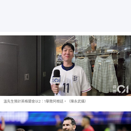
溫先生預計英格蘭會以2：1擊敗阿根廷。（陳永武攝）