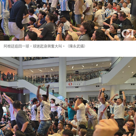
阿根廷追回一球，球迷起身興奮大叫。（陳永武攝）