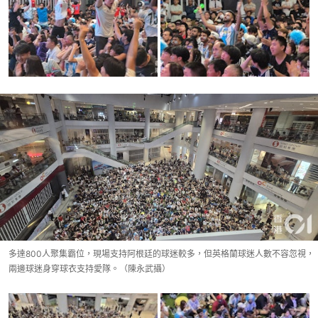
多達800人聚集霸位，現場支持阿根廷的球迷較多，但英格蘭球迷人數不容忽視，
兩邊球迷身穿球衣支持愛隊。（陳永武攝）