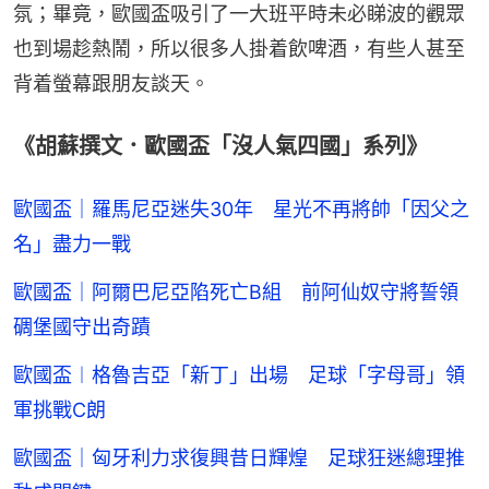
氛；畢竟，歐國盃吸引了一大班平時未必睇波的觀眾
也到場趁熱鬧，所以很多人掛着飲啤酒，有些人甚至
背着螢幕跟朋友談天。
《胡蘇撰文．歐國盃「沒人氣四國」系列》
歐國盃｜羅馬尼亞迷失30年 星光不再將帥「因父之
名」盡力一戰
歐國盃｜阿爾巴尼亞陷死亡B組 前阿仙奴守將誓領
碉堡國守出奇蹟
歐國盃︱格魯吉亞「新丁」出場 足球「字母哥」領
軍挑戰C朗
歐國盃｜匈牙利力求復興昔日輝煌 足球狂迷總理推