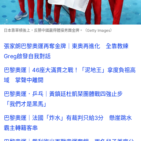
日本靠單槓後上，反勝中國贏得體操男團金牌。（Getty Images）
張家朗巴黎奧運再奪金牌｜東奧再進化 全靠教練
Greg啟發自我對話
巴黎奧運｜46座大滿貫之戰！「泥地王」拿度負祖高
域 掌聲中離開
巴黎奧運．乒乓｜黃鎮廷杜凱琹團體戰四強止步
「我們才是黑馬」
巴黎奧運｜法國「炸水」有裁判只給3分 懸崖跳水
霸主轉籍客串