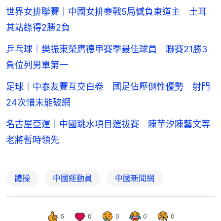
世界女排聯賽｜中國女排鏖戰5局憾負東道主 土耳
其站錄得2勝2負
乒乓球｜樊振東榮膺德甲賽季最佳球員 聯賽21勝3
負位列男單第一
足球｜中泰友賽互交白卷 國足佔壓倒性優勢 射門
24次惜未能破網
名古屋亞運｜中國跳水項目選拔賽 陳芋汐陳藝文等
老將暫時領先
體操
中國運動員
中國新聞網
5
0
0
0
0