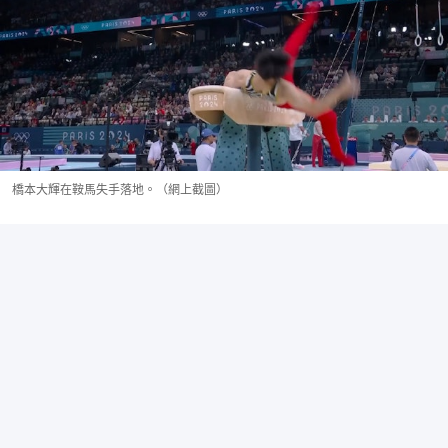
橋本大輝在鞍馬失手落地。（網上截圖）