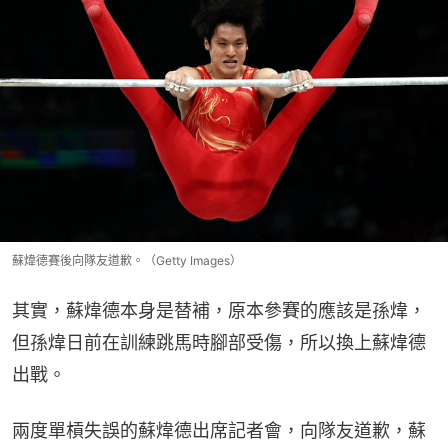
蘇煒德賽後向隊友道歉。（Getty Images）
其實，蘇煒德本身是替補，原本參賽的應該是孫煒，
但孫煒日前在訓練跳馬時腳部受傷，所以換上蘇煒德
出戰。
兩度單槓失誤的蘇煒德出席記者會，向隊友道歉，蘇