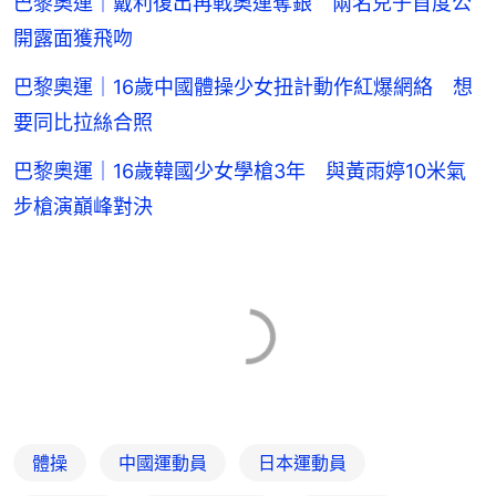
巴黎奧運｜戴利復出再戰奧運奪銀 兩名兒子首度公
開露面獲飛吻
巴黎奧運｜16歲中國體操少女扭計動作紅爆網絡 想
要同比拉絲合照
巴黎奧運｜16歲韓國少女學槍3年 與黃雨婷10米氣
步槍演巔峰對決
體操
中國運動員
日本運動員