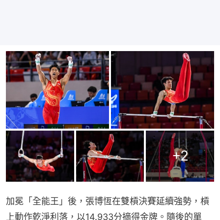
+
2
加冕「全能王」後，張博恆在雙槓決賽延續強勢，槓
上動作乾淨利落，以14.933分摘得金牌。隨後的單