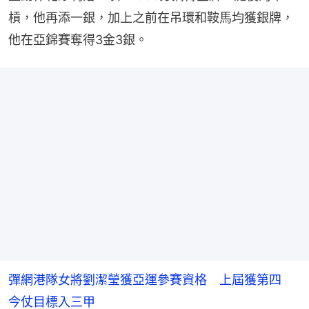
槓，他再添一銀，加上之前在吊環和鞍馬均獲銀牌，
他在亞錦賽奪得3金3銀。
彈網港隊女將劉潔瑩獲亞運參賽資格 上屆獲第四
今仗目標入三甲