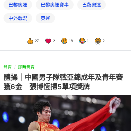
巴黎奧運
巴黎奧運賽事
巴黎奧運
中外戰況
奧運
27
2
18
1
2
體育
即時體育
體操｜中國男子隊戰亞錦成年及青年賽
獲6金 張博恆掃5單項獎牌