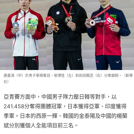
唐嘉鴻（中）於男子單槓奪冠，張博恆（左）和前田楓丞（右）分奪銀銅。（新華
社）
亞青賽方面中，中國男子隊力壓日韓等對手，以
241.458分奪得團體冠軍，日本獲得亞軍、印度獲得
季軍。日本的西原一輝、韓國的金泰陽及中國的楊蘭
斌分別獲個人全能項目前三名。