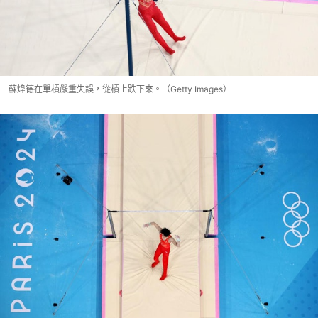
蘇煒德在單槓嚴重失誤，從槓上跌下來。（Getty Images）