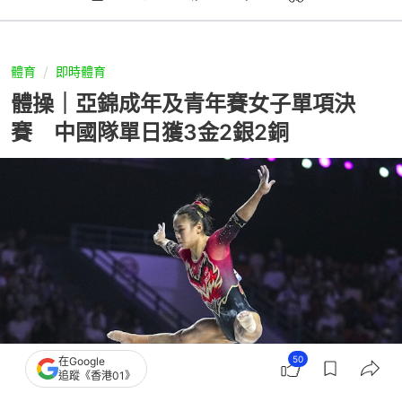
體育
即時體育
體操｜亞錦成年及青年賽女子單項決
賽 中國隊單日獲3金2銀2銅
50
在Google
追蹤《香港01》
撰文：
新華網