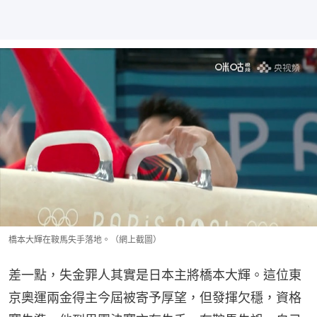
橋本大輝在鞍馬失手落地。（網上截圖）
差一點，失金罪人其實是日本主將橋本大輝。這位東
京奧運兩金得主今屆被寄予厚望，但發揮欠穩，資格