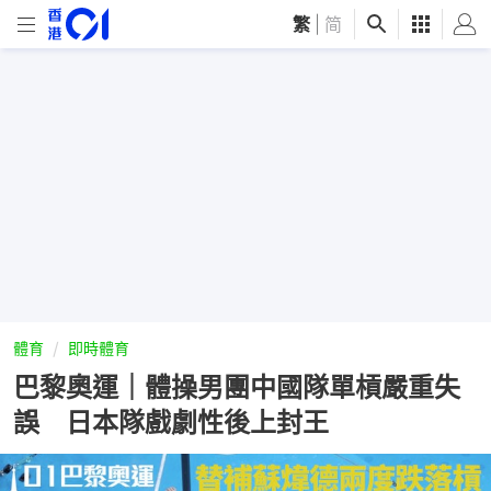
繁
|
简
體育
即時體育
巴黎奧運｜體操男團中國隊單槓嚴重失
誤 日本隊戲劇性後上封王