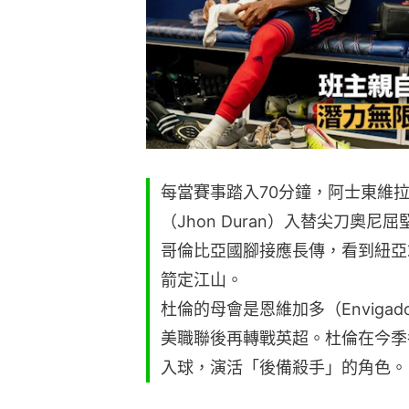
每當賽事踏入70分鐘，阿士東維
（Jhon Duran）入替尖刀奧
哥倫比亞國腳接應長傳，看到紐亞
箭定江山。
杜倫的母會是恩維加多（Enviga
美職聯後再轉戰英超。杜倫在今季
入球，演活「後備殺手」的角色。