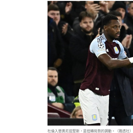
杜倫入替奧尼屈堅斯，是扭轉局勢的調動。（路透社）