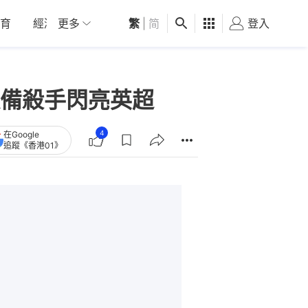
育
經濟
更多
01深圳
繁
觀點
|
简
健康
好食玩飛
登入
女
備殺手閃亮英超
4
在Google
追蹤《香港01》