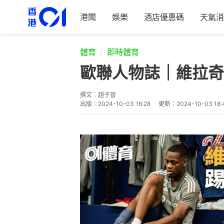
港聞
娛樂
酒店優惠碼
天氣消
體育
即時體育
歐聯人物誌｜維拉奇
撰文：
趙子晉
出版：
2024-10-03 16:28
更新：
2024-10-03 18: