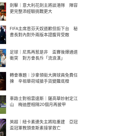
劍擊｜意大利花劍主將談港隊 陣容
更完整添經驗挑戰更大
FIFA主席恩芬天奴道歉但拒下台 秘
書長對內對外兩版本證腹背受敵
足球｜尼馬再惹是非 盃賽後爆通道
衝突 對方會長斥「流浪漢」
轉會專題︱沙拿領銜大牌球員免費任
揀 辛祖華荷域搶手貨變籮底橙
車路士對祖雲達斯｜薩高華妙射定江
山 梅迪歷相隔20個月再披甲
英超｜紐卡素連失主將陷重建 亞冠
盃冠軍教頭查斯素接掌救亡