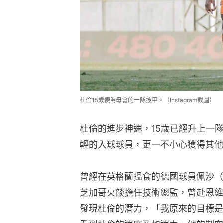
杜倫15歲便為母會的一隊披甲。（Instagram截圖）
杜倫的進步神速，15歲已經升上一
輕的入球球員，更一不小心獲得其他
曾經在英格蘭搵食的德國球員佩沙（Seb
芝加哥火燄擔任技術總監，曾赴恩維
發現杜倫的潛力，「我原來的目標是卡路士