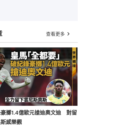
章
查看更多
豪擲1.4億歐元搶迪奧文迪 對留
奧斯感樂觀