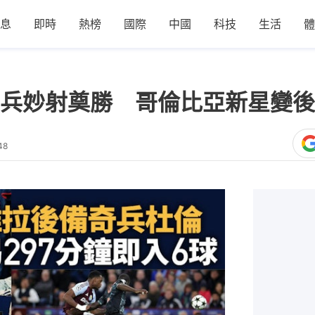
息
即時
熱榜
國際
中國
科技
生活
體
兵妙射奠勝 哥倫比亞新星變後
48