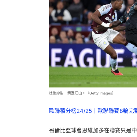
杜倫妙射一箭定江山。（Getty Images）
歐聯積分榜24/25｜歐聯聯賽8輪
哥倫比亞球會恩維加多在聯賽只是中