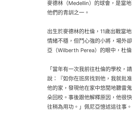
麥德林（Medellin）的球會，是
他們的青訓之一。
出生於麥德林的杜倫，11歲出戰當
情緒不穩，但鬥心強的小將，場外卻
亞（Wilberth Perea）的眼
「當年有一次我前往杜倫的學校，請
說：『如你在班房找到他，我就批准
他的家，發現他在家中悠閒地聽雷鬼
朵回校。事後跟他解釋原因，他很快
往稍為用功。」佩尼亞憶述這往事。