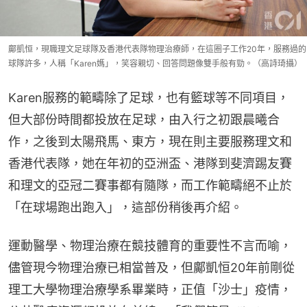
鄺凱恒，現職理文足球隊及香港代表隊物理治療師，在這圈子工作20年，服務過的
球隊許多，人稱「Karen媽」，笑容親切、回答問題像雙手般有勁。（高詩琦攝）
Karen服務的範疇除了足球，也有籃球等不同項目，
但大部份時間都投放在足球，由入行之初跟晨曦合
作，之後到太陽飛馬、東方，現在則主要服務理文和
香港代表隊，她在年初的亞洲盃、港隊到斐濟踢友賽
和理文的亞冠二賽事都有隨隊，而工作範疇絕不止於
「在球場跑出跑入」，這部份稍後再介紹。
運動醫學、物理治療在競技體育的重要性不言而喻，
儘管現今物理治療已相當普及，但鄺凱恒20年前剛從
理工大學物理治療學系畢業時，正值「沙士」疫情，