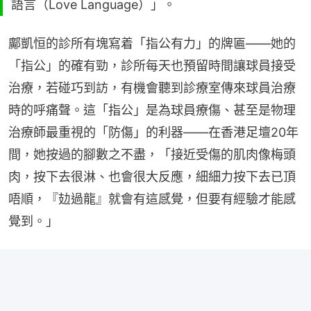
語言（Love Language）」。
鄺凱恒的診所有塊寫着「指公有力」的牌匾——她的
「指公」的確有勁，診所每天也預留時間讓球員接受
治療，若碰巧到訪，有機會聽到診療室傳來球員治療
時的呼痛聲。這「指公」是為球員療傷、甚至是物理
治療師最重視的「防傷」的利器——在香港足壇20年
間，她按過的腳數之不盡，「接近受傷的肌肉像梅頭
肉，按下去很淋、也會很大反應，細細力按下去已頂
唔順，『攰過龍』就會有這感覺，但要有經驗才能感
覺到。」