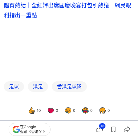
體育熱話｜全紅嬋出席國慶晚宴打包引熱議 網民眼
利指出一重點
足球
港足
香港足球隊
10
0
0
0
0
10
在Google
追蹤《香港01》
國際
即時國際