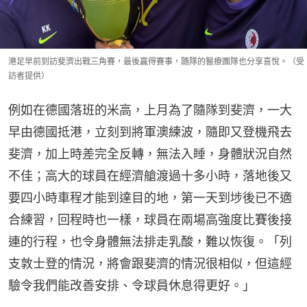
港足早前到訪斐濟出戰三角賽，最後贏得賽事，隨隊的醫療團隊也分享喜悅。（受
訪者提供）
例如在德國落班的米高，上月為了隨隊到斐濟，一大
早由德國抵港，立刻到將軍澳練波，隨即又登機飛去
斐濟，加上時差完全反轉，無法入睡，身體狀況自然
不佳；高大的球員在經濟艙渡過十多小時，落地後又
要四小時車程才能到達目的地，第一天到埗後已不適
合練習，回程時也一樣，球員在兩場高強度比賽後接
連的行程，也令身體無法排走乳酸，難以恢復。「列
支敦士登的情況，將會跟斐濟的情況很相似，但這經
驗令我們能改善安排、令球員休息得更好。」