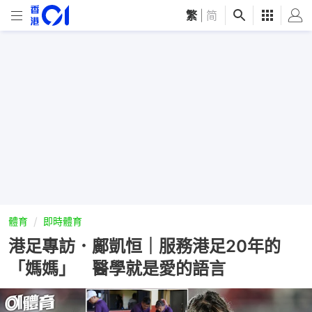
繁
|
简
體育
即時體育
港足專訪．鄺凱恒｜服務港足20年的
「媽媽」 醫學就是愛的語言