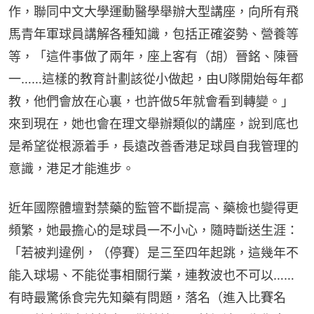
作，聯同中文大學運動醫學舉辦大型講座，向所有飛
馬青年軍球員講解各種知識，包括正確姿勢、營養等
等，「這件事做了兩年，座上客有（胡）晉銘、陳晉
一……這樣的教育計劃該從小做起，由U隊開始每年都
教，他們會放在心裏，也許做5年就會看到轉變。」
來到現在，她也會在理文舉辦類似的講座，說到底也
是希望從根源着手，長遠改善香港足球員自我管理的
意識，港足才能進步。
近年國際體壇對禁藥的監管不斷提高、藥檢也變得更
頻繁，她最擔心的是球員一不小心，隨時斷送生涯：
「若被判違例，（停賽）是三至四年起跳，這幾年不
能入球場、不能從事相關行業，連教波也不可以……
有時最驚係食完先知藥有問題，落名（進入比賽名