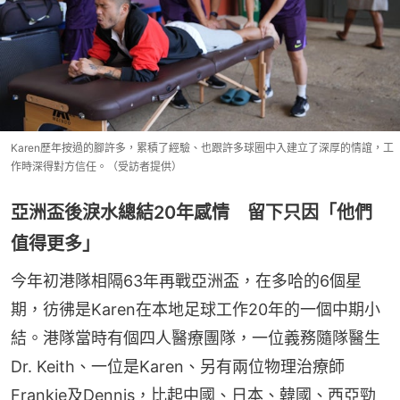
Karen歷年按過的腳許多，累積了經驗、也跟許多球圈中入建立了深厚的情誼，工
作時深得對方信任。（受訪者提供）
亞洲盃後淚水總結20年感情 留下只因「他們
值得更多」
今年初港隊相隔63年再戰亞洲盃，在多哈的6個星
期，彷彿是Karen在本地足球工作20年的一個中期小
結。港隊當時有個四人醫療團隊，一位義務隨隊醫生
Dr. Keith、一位是Karen、另有兩位物理治療師
Frankie及Dennis，比起中國、日本、韓國、西亞勁