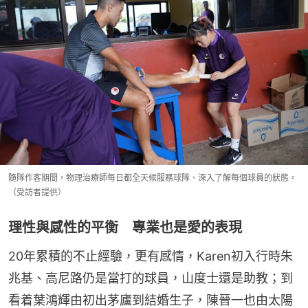
隨隊作客期間，物理治療師每日都全天候服務球隊、深入了解每個球員的狀態。
（受訪者提供）
理性與感性的平衡 專業也是愛的表現
20年累積的不止經驗，更有感情，Karen初入行時朱
兆基、高尼路仍是當打的球員，山度士還是助教；到
看着葉鴻輝由初出茅廬到結婚生子，陳晉一也由太陽