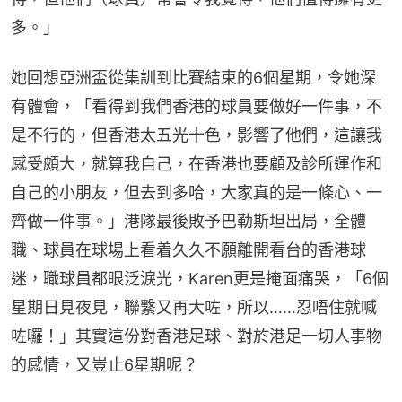
多。」
她回想亞洲盃從集訓到比賽結束的6個星期，令她深
有體會，「看得到我們香港的球員要做好一件事，不
是不行的，但香港太五光十色，影響了他們，這讓我
感受頗大，就算我自己，在香港也要顧及診所運作和
自己的小朋友，但去到多哈，大家真的是一條心、一
齊做一件事。」港隊最後敗予巴勒斯坦出局，全體
職、球員在球場上看着久久不願離開看台的香港球
迷，職球員都眼泛淚光，Karen更是掩面痛哭，「6個
星期日見夜見，聯繫又再大咗，所以……忍唔住就喊
咗囉！」其實這份對香港足球、對於港足一切人事物
的感情，又豈止6星期呢？