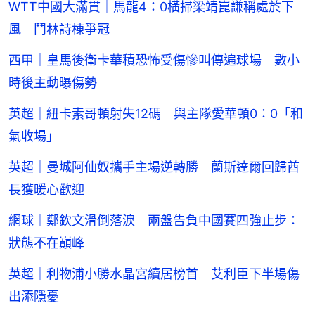
WTT中國大滿貫｜馬龍4：0橫掃梁靖崑謙稱處於下
風 鬥林詩棟爭冠
西甲｜皇馬後衛卡華積恐怖受傷慘叫傳遍球場 數小
時後主動曝傷勢
英超｜紐卡素哥頓射失12碼 與主隊愛華頓0：0「和
氣收場」
英超｜曼城阿仙奴攜手主場逆轉勝 蘭斯達爾回歸酋
長獲暖心歡迎
網球｜鄭欽文滑倒落淚 兩盤告負中國賽四強止步：
狀態不在巔峰
英超｜利物浦小勝水晶宮續居榜首 艾利臣下半場傷
出添隱憂