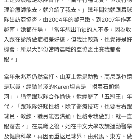
理治療師能去，就介紹了我去。」幾年間她就跟着球
隊出訪亞協盃，由2004年的黎巴嫩、到2007年作客
越南，她都在場，「當年想出Trip的人不多，因為收
入跟在診所做症相差好遠，但我比較新、也覺得是好
機會，所以大部份當時晨曦的亞協盃比賽我都會
跟。」
當年朱兆基仍然當打、山度士還是助教、高尼路也還
是球員，經驗尚淺的Karen坦言是「摸着石頭過
河」，猶幸跟球隊合作愉快，還經歷了「五冠王」年
代，「跟球隊好睇性格，除了醫療技巧，也要看看跟
球員、教練、職員能否溝通，性格令我做到，就一直
跟落去。」在晨曦之後，她在中文大學攻讀運動醫學
及健康科學，再因而重返足球界，由飛馬、東方、做