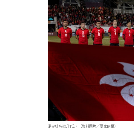
港足排名微升1位。（資料圖片／夏家朗攝）