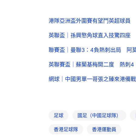
港隊亞洲盃外圍賽有望鬥英超球員 
英聯盃｜孫興慜角球直入技驚四座 
聯賽盃｜曼聯3：4負熱刺出局 阿
英聯賽盃｜蘇蘭基梅開二度 熱刺4
網球｜中國男單一哥張之臻來港備戰
足球
國足（中國足球隊）
香港足球隊
香港運動員