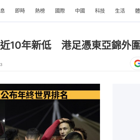
息
即時
熱榜
國際
中國
科技
生活
體
近10年新低 港足憑東亞錦外
03