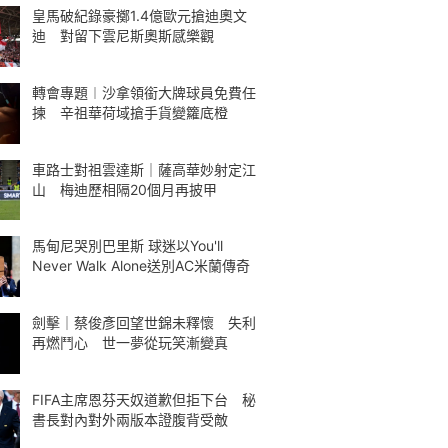
皇馬破紀錄豪擲1.4億歐元搶迪奧文
迪 對留下雲尼斯奧斯感樂觀
轉會專題︱沙拿領銜大牌球員免費任
揀 辛祖華荷域搶手貨變籮底橙
車路士對祖雲達斯｜薩高華妙射定江
山 梅迪歷相隔20個月再披甲
馬甸尼哭別巴里斯 球迷以You'll
Never Walk Alone送別AC米蘭傳奇
劍擊｜蔡俊彥回望世錦未釋懷 失利
再燃鬥心 世一夢從玩笑漸變真
FIFA主席恩芬天奴道歉但拒下台 秘
書長對內對外兩版本證腹背受敵