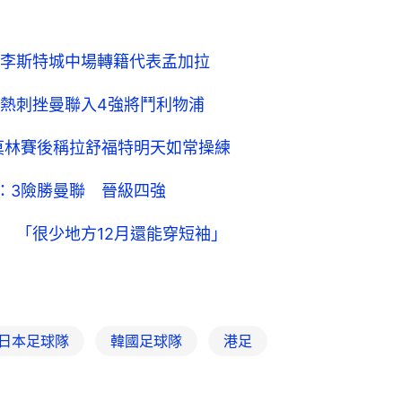
李斯特城中場轉籍代表孟加拉
熱刺挫曼聯入4強將鬥利物浦
莫林賽後稱拉舒福特明天如常操練
：3險勝曼聯 晉級四強
 「很少地方12月還能穿短袖」
日本足球隊
韓國足球隊
港足