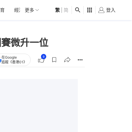
育
經濟
更多
01深圳
繁
觀點
|
简
健康
好食玩飛
登入
女
圍賽微升一位
9
在Google
追蹤《香港01》