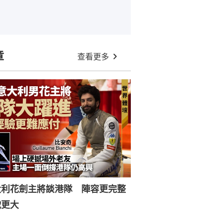
章
查看更多
大利花劍主將談港隊 陣容更完整
戰更大