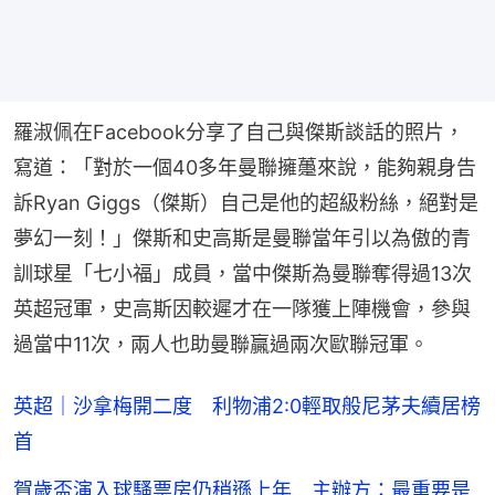
羅淑佩在Facebook分享了自己與傑斯談話的照片，
寫道：「對於一個40多年曼聯擁𧄌來說，能夠親身告
訴Ryan Giggs（傑斯）自己是他的超級粉絲，絕對是
夢幻一刻！」傑斯和史高斯是曼聯當年引以為傲的青
訓球星「七小福」成員，當中傑斯為曼聯奪得過13次
英超冠軍，史高斯因較遲才在一隊獲上陣機會，參與
過當中11次，兩人也助曼聯贏過兩次歐聯冠軍。
英超｜沙拿梅開二度 利物浦2:0輕取般尼茅夫續居榜
首
賀歲盃演入球騷票房仍稍遜上年 主辦方：最重要是