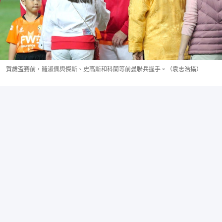
賀歲盃賽前，羅淑佩與傑斯、史高斯和科蘭等前曼聯兵握手。（袁志浩攝）