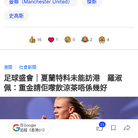
曼聯（Manchester United）
傑斯
史高斯
16
1
0
2
4
港聞
社會新聞
足球盛會｜夏蘭特料未能訪港 羅淑
佩：重金請佢嚟飲涼茶唔係幾好
23
在Google
追蹤《香港01》