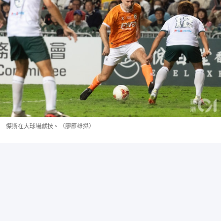
傑斯在大球場獻技。（廖雁雄攝）