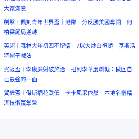
大家滿意
劍擊．佩劍青年世界盃｜港隊一分反勝美國奪銅 何
柏霖尾局逆轉
英超｜森林大年初四不留情 7球大炒白禮頓 基斯活
特帽子戲法
賀歲盃︱李康廉射破施治 扭到李華度瞓低：做回自
己最強的一面
賀歲盃︱傑斯插花跌低 卡卡風采依然 本地名宿精
湛技術贏掌聲