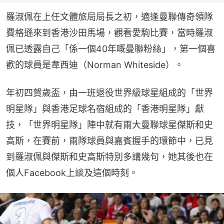
羅淑佩在上任文體旅局局長之初，適逢曼聯傳奇領隊
費格遜來到香港沙田馬場，觀看愛駒比賽，當時羅淑
佩已透露自己「係一個40年嘅曼聯粉絲」，第一個喜
歡的球員是韋西迪（Norman Whiteside）。
年初四賀歲盃，由一班退役世界級球星組成的「世界
明星隊」與香港足球名宿組成的「香港明星隊」獻
技，「世界明星隊」陣中就有兩大曼聯球星傑斯和史
高斯，在賽前，兩隊球員與嘉賓握手的環節中，已見
到羅淑佩與傑斯和史高斯特別多講幾句，她其後也在
個人Facebook上談及這個時刻。