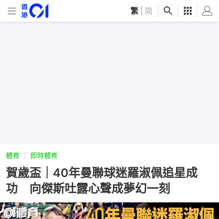
繁
|
简
體育
即時體育
賀歲盃｜40年曼聯球迷羅淑佩追星成
功 向傑斯吐露心聲成夢幻一刻