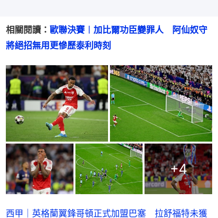
相關閱讀：
歐聯決賽︱加比爾功臣變罪人　阿仙奴守
將絕招無用更慘歷泰利時刻
+
4
西甲｜英格蘭翼鋒哥頓正式加盟巴塞 拉舒福特未獲