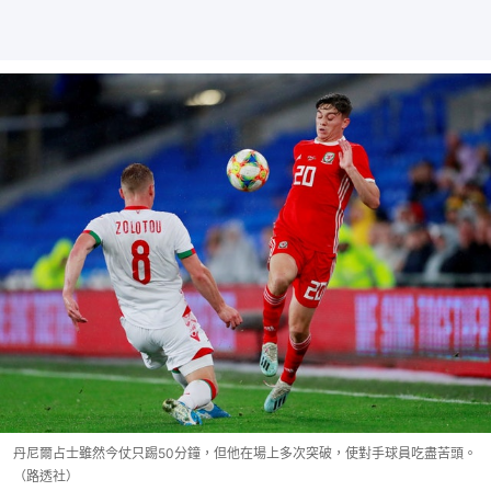
丹尼爾占士雖然今仗只踢50分鐘，但他在場上多次突破，使對手球員吃盡苦頭。
（路透社）