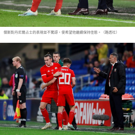
傑斯對丹尼爾占士的表現並不驚訝，使希望他繼續保持佳態。（路透社）