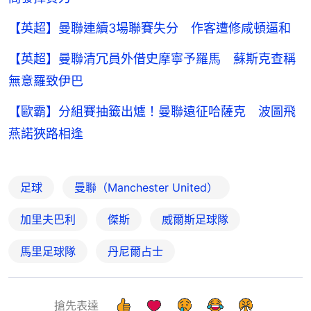
【英超】曼聯連續3場聯賽失分 作客遭修咸頓逼和
【英超】曼聯清冗員外借史摩寧予羅馬 蘇斯克查稱
無意羅致伊巴
【歐霸】分組賽抽籤出爐！曼聯遠征哈薩克 波圖飛
燕諾狹路相逢
足球
曼聯（Manchester United）
加里夫巴利
傑斯
威爾斯足球隊
馬里足球隊
丹尼爾占士
搶先表達