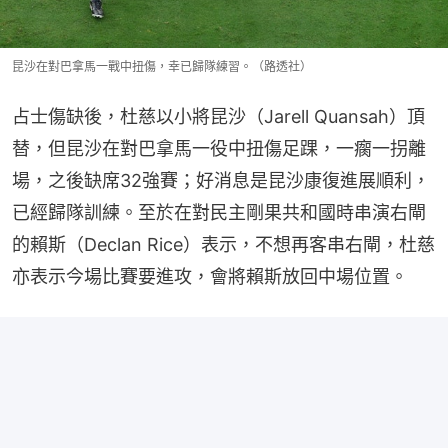
昆沙在對巴拿馬一戰中扭傷，幸已歸隊練習。（路透社）
占士傷缺後，杜慈以小將昆沙（Jarell Quansah）頂
替，但昆沙在對巴拿馬一役中扭傷足踝，一瘸一拐離
場，之後缺席32強賽；好消息是昆沙康復進展順利，
已經歸隊訓練。至於在對民主剛果共和國時串演右閘
的賴斯（Declan Rice）表示，不想再客串右閘，杜慈
亦表示今場比賽要進攻，會將賴斯放回中場位置。