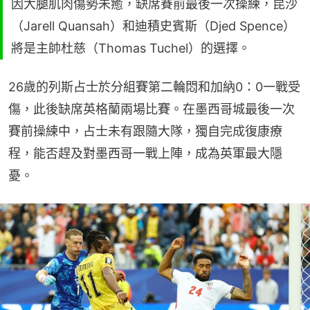
因大腿肌肉傷勢未癒，缺席賽前最後一次操練，昆沙
（Jarell Quansah）和迪積史賓斯（Djed Spence）
將是主帥杜慈（Thomas Tuchel）的選擇。
26歲的列斯占士於分組賽第二輪悶和加納0：0一戰受
傷，此後缺席英格蘭兩場比賽。在墨西哥城最後一次
賽前操練中，占士未有跟隨大隊，獨自完成復康療
程，能否趕及對墨西哥一戰上陣，成為英軍最大隱
憂。