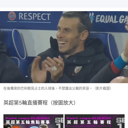
在後備席的巴利眼見占士的入球後，不禁露出父親的笑容。（影片截圖）
英超第5輪直播賽程（按圖放大）