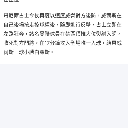
丹尼爾占士今仗再度以速度威脅對方後防，威爾斯在
自己後場搶走控球權後，隨即進行反擊，占士立即在
左路狂奔，該名曼聯球員在禁區頂推大位熨射入網，
收死對方門將，在17分鐘攻入全場唯一入球，結果威
爾斯一球小勝白羅斯。