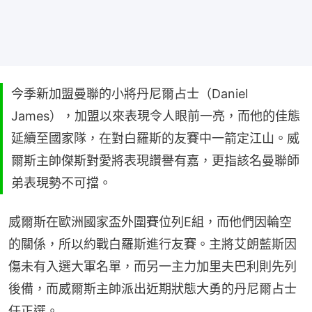
今季新加盟曼聯的小將丹尼爾占士（Daniel
James），加盟以來表現令人眼前一亮，而他的佳態
延續至國家隊，在對白羅斯的友賽中一箭定江山。威
爾斯主帥傑斯對愛將表現讚譽有嘉，更指該名曼聯師
弟表現勢不可擋。
威爾斯在歐洲國家盃外圍賽位列E組，而他們因輪空
的關係，所以約戰白羅斯進行友賽。主將艾朗藍斯因
傷未有入選大軍名單，而另一主力加里夫巴利則先列
後備，而威爾斯主帥派出近期狀態大勇的丹尼爾占士
任正選。