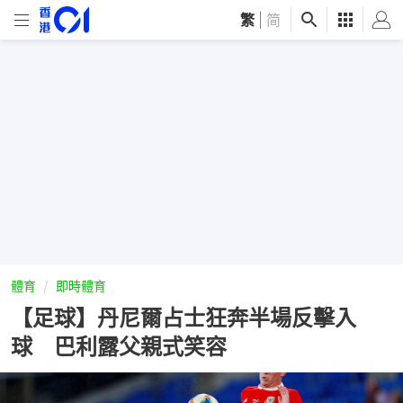
繁
|
简
體育
即時體育
【足球】丹尼爾占士狂奔半場反擊入
球 巴利露父親式笑容