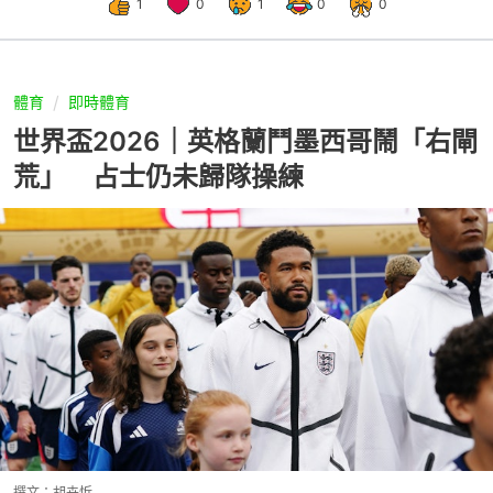
1
0
1
0
0
體育
即時體育
世界盃2026｜英格蘭鬥墨西哥鬧「右閘
荒」 占士仍未歸隊操練
撰文：
胡卉忻