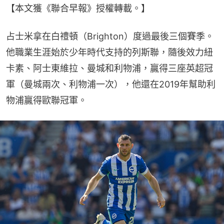
【本文獲《聯合早報》授權轉載。】
占士米拿在白禮頓（Brighton）度過最後三個賽季。
他職業生涯始於少年時代支持的列斯聯，隨後效力紐
卡素、阿士東維拉、曼城和利物浦，贏得三座英超冠
軍（曼城兩次、利物浦一次），他還在2019年幫助利
物浦贏得歐聯冠軍。