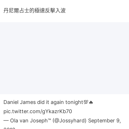
丹尼爾占士的極速反擊入波
Daniel James did it again tonight💯🔥
pic.twitter.com/gYkazrKb70
— Ola van Joseph™ (@Jossyhard)
September 9,