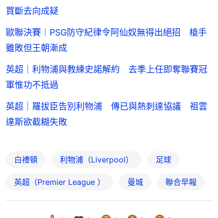
買斷去向成疑
歐聯決賽︱PSG防守紀律令阿仙奴無得出絕招 槍手
雖敗但王朝漸成
英超｜利物浦與教練史諾解約 去季上任即奪聯賽冠
軍惟功不抵過
英超｜羅拔臣告別利物浦 傳已與熱刺達協議 祖雲
達斯欲截糊失敗
白禮頓
利物浦（Liverpool）
足球
英超（Premier League ）
曼城
聯合早報