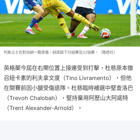
列斯占士在對加納一戰受傷，缺席餘下分組賽及32強賽。（路透社）
英格蘭今屆在右閘位置上接連受到打擊，杜慈原本徵
召紐卡素的利夫拿文度（Tino Livramento），但他
在開賽前因小腿受傷退隊。杜慈臨時補選中堅查洛巴
（Trevoh Chalobah），堅持棄用阿歷山大阿諾特
（Trent Alexander-Arnold）。