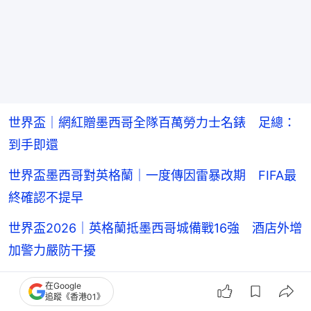
世界盃｜網紅贈墨西哥全隊百萬勞力士名錶 足總：
到手即還
世界盃墨西哥對英格蘭｜一度傳因雷暴改期 FIFA最
終確認不提早
世界盃2026｜英格蘭抵墨西哥城備戰16強 酒店外增
加警力嚴防干擾
世界盃｜英格蘭深夜出戰 施紀賢：延長酒吧營業時
在Google
追蹤《香港01》
間 兒童別曠課