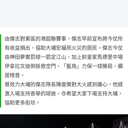
由傑志對東區的港超聯賽事，傑志早前宣布將今仗所
有收益捐出，協助大埔宏福苑火災的居民。傑志今仗
由神田夢實罰球一箭定江山，加上前皇家馬德里中場
伊拿拉文迪倒掛救空門，「藍鳥」力保一球勝局，續
居榜首。
曾效力大埔的傑志隊長陳俊樂對大火感到痛心，他感
激入場支持善舉的球迷，亦希望大家下場支持大埔，
協助更多街坊。