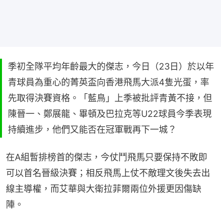
季初全隊平均年齡最大的傑志，今日（23日）於以年
青球員為重心的菁英盃向香港飛馬大派4隻光蛋，率
先取得決賽資格。「藍鳥」上季被批評青黃不接，但
陳晉一、鄭展龍、畢頓及巴拉克等U22球員今季表現
持續進步，他們又能否在冠軍戰再下一城？
在A組暫排榜首的傑志，今仗鬥飛馬只要保持不敗即
可以首名晉級決賽；相反飛馬上仗不敵理文後失去出
線主導權，而艾華與大衛拉菲爾兩位外援更因傷缺
陣。