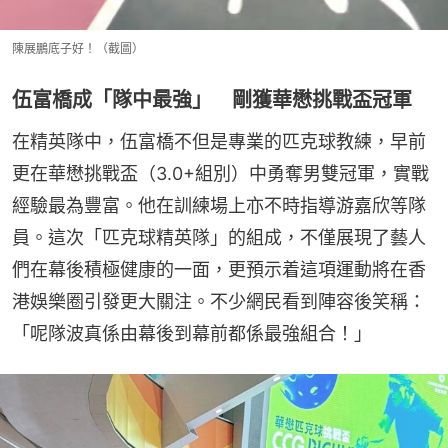
陳展鵬底子好！（截圖）
伍富橋成「隊中最強」 剛獲華懋挑戰盃冠軍
在精英隊中，伍富橋不但是專業的匹克球教練，早前
更在華懋挑戰盃（3.0+組別）中勇奪男雙冠軍，實戰
經驗最為豐富。他在訓練場上亦不時指導游嘉欣等隊
員。這次「匹克球精英隊」的組成，不僅展現了藝人
們在幕後積極健康的一面，更預示着這項運動將在香
港娛樂圈引發更大關注。不少網民看到陣容後笑稱：
「呢隊波真係由幕後到幕前都係最強組合！」