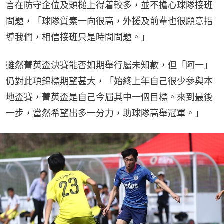
言在防守企位及頭槌上得着較多，並不擔心球隊接班
問題，「球隊質素一向很高，外援及前輩也很願意指
導我們，相信接班只是時間問題。」
雖然菁英盃決賽能否如期舉行屬未知數，但「阿一」
仍對此項錦標期望甚大，「始終上年自己很少參與本
地盃賽，菁英盃是自己今屆其中一個目標。來到最後
一步，當然希望出多一分力，助球隊高舉冠軍。」