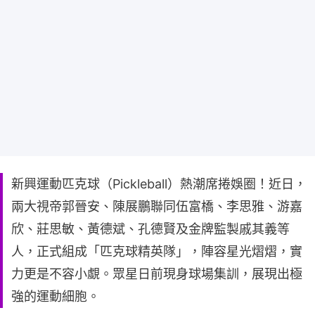
新興運動匹克球（Pickleball）熱潮席捲娛圈！近日，
兩大視帝郭晉安、陳展鵬聯同伍富橋、李思雅、游嘉
欣、莊思敏、黃德斌、孔德賢及金牌監製戚其義等
人，正式組成「匹克球精英隊」，陣容星光熠熠，實
力更是不容小覷。眾星日前現身球場集訓，展現出極
強的運動細胞。