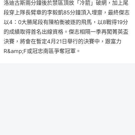
洛迪古斯兩分鐘後於禁區頂放「冷箭」破網，加上尾
段穿上隊長臂章的李毅凱85分鐘頂入埋齋，最終傑志
以4：0大勝尾段有陳柏衡被逐的飛馬，以8戰得19分
的成績取得首名出線資格。傑志相隔一季再闖菁英盃
決賽，將會在暫定4月21日舉行的決賽中，跟富力
R&amp;F或冠忠南區爭奪冠軍。