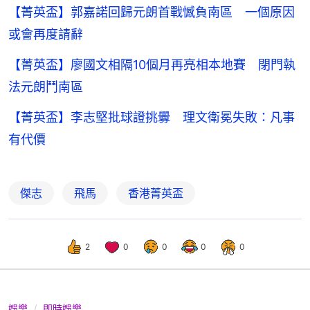
【菁英盃】郭嘉諾回歸元朗首戰憾負南區 一個原因
或會再度請辭
【菁英盃】廖國文相隔10個月再亮相本地賽 閉門執
法元朗鬥南區
【菁英盃】李志堅批球證挑釁 理文衛冕失敗：凡事
有代價
傑志
飛馬
香港菁英盃
2
0
0
0
0
娛樂
即時娛樂