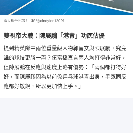
兩大視帝同場！（IG/@cindylee1209）
雙視帝大戰：陳展鵬「港青」功底佔優
提到精英隊中兩位重量級人物郭晉安與陳展鵬，究竟
誰的球技更勝一籌？伍富橋直言兩人均打得非常好，
但陳展鵬在反應與速度上略有優勢：「兩個都打得好
好，而陳展鵬因為以前係乒乓球港青出身，手感同反
應都好敏銳，所以更加快上手。」