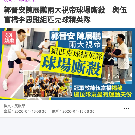
郭晉安陳展鵬兩大視帝球場廝殺 與伍
富橋李思雅組匹克球精英隊
撰文：
黃欣華
出版：
2026-04-18 08:30
更新：
2026-04-18 08:30