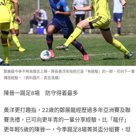
鄭展龍今季不時為傑志上陣，隊長黃洋笑指他已是「有經驗」的一群，可向下一輩
傳授經驗。（資料圖片／袁志浩攝）
陳晉一踢足8場　防守得着最多
黃洋更打趣指，22歲的鄭展龍經歷過多年亞洲賽及聯
賽洗禮，已可向更年青的一輩分享經驗。比「龍仔」
更年輕5歲的陳晉一，今季踢足8場菁英盃分組賽，坦