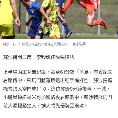
蘇沙（右二）頭槌頂入空門，助傑志先開紀錄。（袁志浩攝）
蘇沙梅開二度　李毅凱任隊長建功
上半場兩軍互無紀錄，戰至61分鐘「藍鳥」有賓紀文
右路傳中，飛馬門將羅境曦出迎手槌打空，蘇沙把握
機會頂入空門成1：0。這位翼鋒9分鐘後再下一城，
小將畢頓扭過米哥加斯洛後右路斬中，蘇沙藉飛馬門
前大漏輕鬆撞入，擴大領先優勢至兩球。