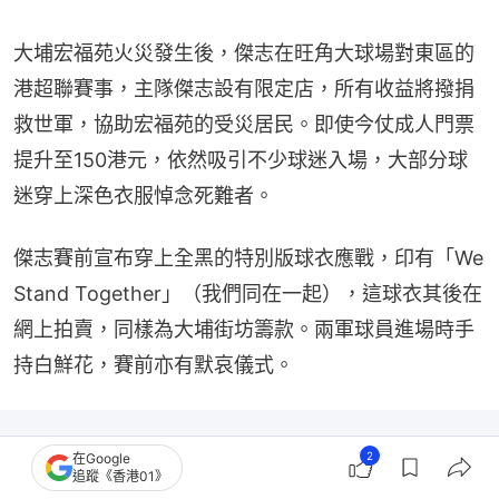
大埔宏福苑火災發生後，傑志在旺角大球場對東區的
港超聯賽事，主隊傑志設有限定店，所有收益將撥捐
救世軍，協助宏福苑的受災居民。即使今仗成人門票
提升至150港元，依然吸引不少球迷入場，大部分球
迷穿上深色衣服悼念死難者。
傑志賽前宣布穿上全黑的特別版球衣應戰，印有「We 
Stand Together」（我們同在一起），這球衣其後在
網上拍賣，同樣為大埔街坊籌款。兩軍球員進場時手
持白鮮花，賽前亦有默哀儀式。
2
在Google
追蹤《香港01》