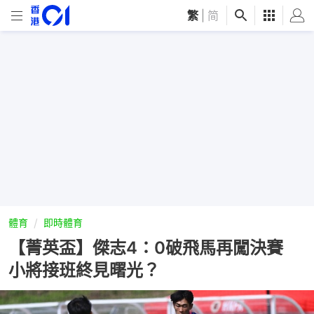
繁
|
简
體育
即時體育
【菁英盃】傑志4：0破飛馬再闖決賽
小將接班終見曙光？