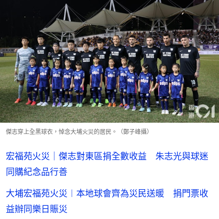
傑志穿上全黑球衣，悼念大埔火災的居民。（鄭子峰攝）
宏福苑火災｜傑志對東區捐全數收益 朱志光與球迷
同購紀念品行善
大埔宏福苑火災︱本地球會齊為災民送暖 捐門票收
益辦同樂日賑災