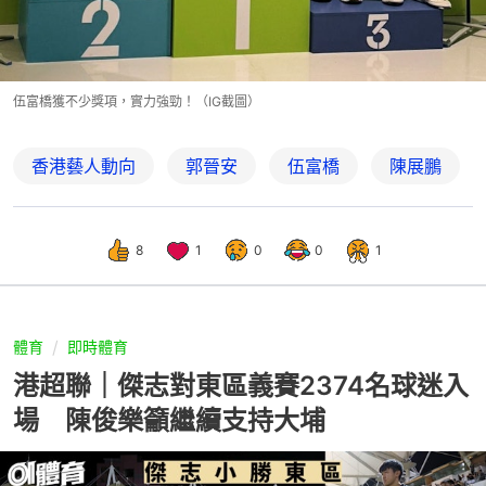
伍富橋獲不少獎項，實力強勁！（IG截圖）
香港藝人動向
郭晉安
伍富橋
陳展鵬
8
1
0
0
1
體育
即時體育
港超聯｜傑志對東區義賽2374名球迷入
場 陳俊樂籲繼續支持大埔