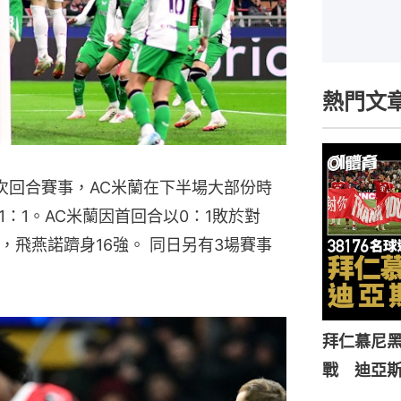
熱門文
次回合賽事，AC米蘭在下半場大部份時
：1。AC米蘭因首回合以0：1敗於對
，飛燕諾躋身16強。 同日另有3場賽事
拜仁慕尼黑
戰 迪亞