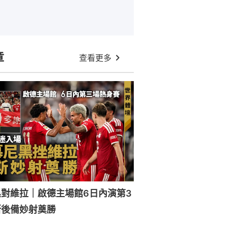
章
查看更多
對維拉｜啟德主場館6日內演第3
斯後備妙射奠勝