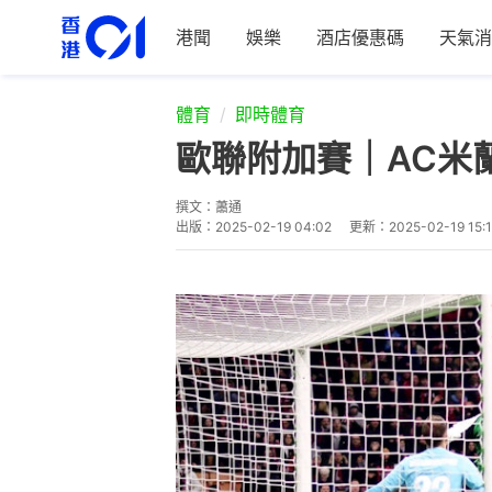
港聞
娛樂
酒店優惠碼
天氣消
體育
即時體育
歐聯附加賽｜AC米
撰文：
蕭通
出版：
2025-02-19 04:02
更新：
2025-02-19 15: