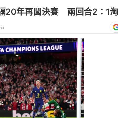
隔20年再闖決賽 兩回合2：1
:08