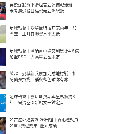
吳艷妮狀態下滑坦言亞運備戰艱難
未考慮退役目標想破亞洲紀錄
足球轉會｜沙拿簽特拉布宗兩年 加
歷查：土耳其聯賽水平太低
足球轉會｜摩納哥中場艾利奧捷4.5億
加盟PSG 巴高拿去留未定
英超｜曼城新兵蒙加完成地標戰 拒
阿仙奴招攬 稱與藍色球隊有緣
足球轉會｜雲尼斯奧斯與皇馬續約6
年 曾清空IG新貼文一錘定音
名古屋亞運會2026田徑｜香港運動員
名單+賽程賽果+歷屆成績