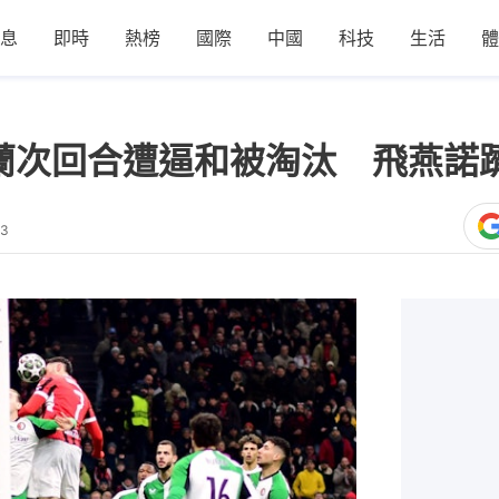
息
即時
熱榜
國際
中國
科技
生活
體
蘭次回合遭逼和被淘汰 飛燕諾躋
13