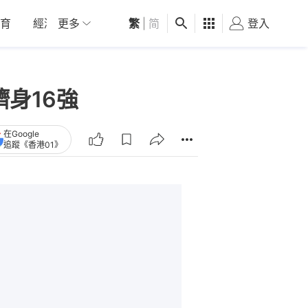
育
經濟
更多
01深圳
繁
觀點
|
简
健康
好食玩飛
登入
女
身16強
在Google
追蹤《香港01》