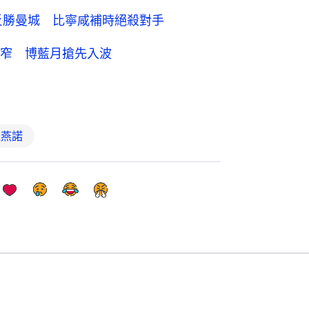
反勝曼城 比寧咸補時絕殺對手
窄 博藍月搶先入波
飛燕諾