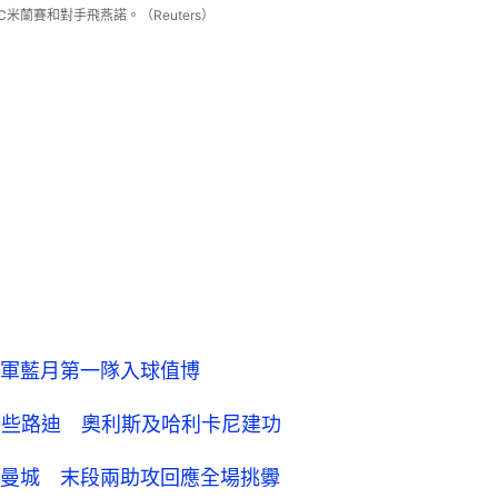
米蘭賽和對手飛燕諾。（Reuters）
軍藍月第一隊入球值博
勝些路迪 奧利斯及哈利卡尼建功
曼城 末段兩助攻回應全場挑釁