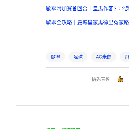
歐聯附加賽首回合｜皇馬作客3：2
歐聯全攻略｜曼城皇家馬德里冤家路
歐聯
足球
AC米蘭
搶先表達
體育
即時體育