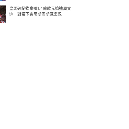
皇馬破紀錄豪擲1.4億歐元搶迪奧文
迪 對留下雲尼斯奧斯感樂觀