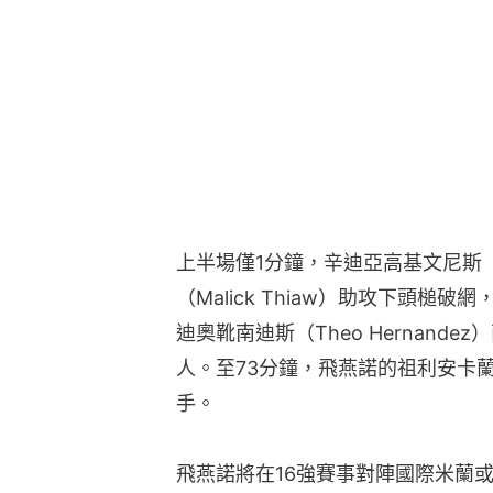
上半場僅1分鐘，辛迪亞高基文尼斯（Sa
（Malick Thiaw）助攻下頭槌
迪奧靴南迪斯（Theo Hernand
人。至73分鐘，飛燕諾的祖利安卡蘭沙（
手。
飛燕諾將在16強賽事對陣國際米蘭