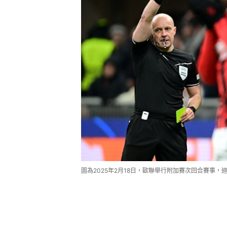
圖為2025年2月18日，歐聯舉行附加賽次回合賽事，迪奧靴南