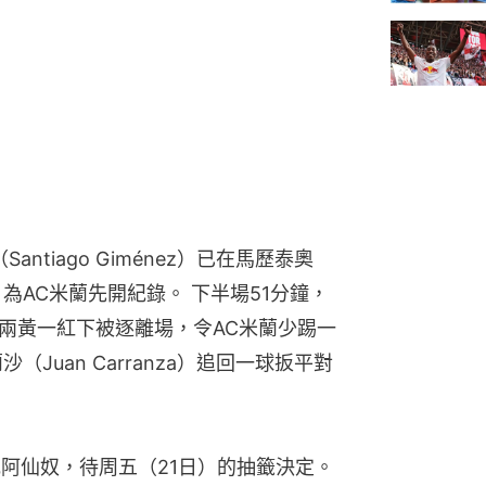
ntiago Giménez）已在馬歷泰奧
破網，為AC米蘭先開紀錄。 下半場51分鐘，
ez）兩黃一紅下被逐離場，令AC米蘭少踢一
Juan Carranza）追回一球扳平對
或阿仙奴，待周五（21日）的抽籤決定。