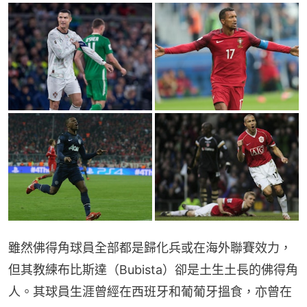
雖然佛得角球員全部都是歸化兵或在海外聯賽效力，
但其教練布比斯達（Bubista）卻是土生土長的佛得角
人。其球員生涯曾經在西班牙和葡葡牙搵食，亦曾在