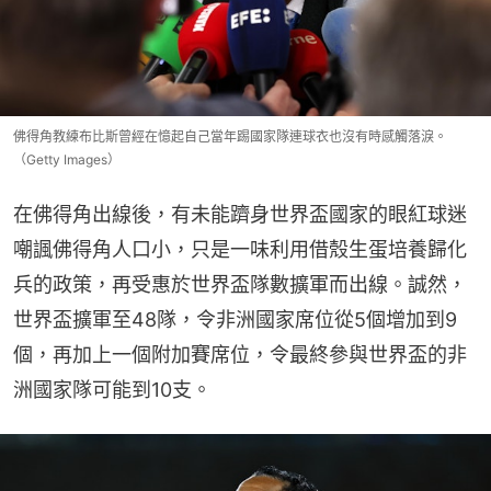
佛得角教練布比斯曾經在憶起自己當年踢國家隊連球衣也沒有時感觸落淚。
（Getty Images）
在佛得角出線後，有未能躋身世界盃國家的眼紅球迷
嘲諷佛得角人口小，只是一味利用借殼生蛋培養歸化
兵的政策，再受惠於世界盃隊數擴軍而出線。誠然，
世界盃擴軍至48隊，令非洲國家席位從5個增加到9
個，再加上一個附加賽席位，令最終參與世界盃的非
洲國家隊可能到10支。