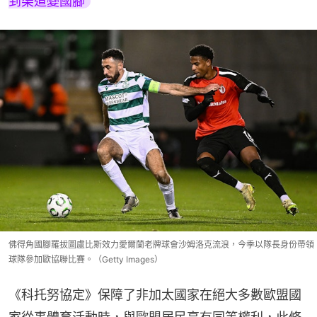
到渠道變國腳
佛得角國腳羅拔圖盧比斯效力愛爾蘭老牌球會沙姆洛克流浪，今季以隊長身份帶領
球隊參加歐協聯比賽。（Getty Images）
《科托努協定》保障了非加太國家在絕大多數歐盟國