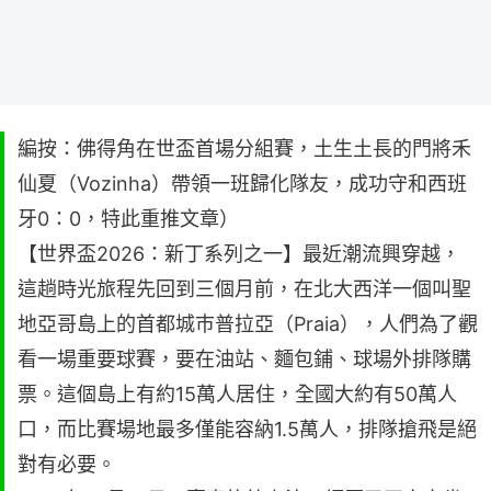
編按：佛得角在世盃首場分組賽，土生土長的門將禾
仙夏（Vozinha）帶領一班歸化隊友，成功守和西班
牙0：0，特此重推文章）
【世界盃2026：新丁系列之一】最近潮流興穿越，
這趟時光旅程先回到三個月前，在北大西洋一個叫聖
地亞哥島上的首都城巿普拉亞（Praia），人們為了觀
看一場重要球賽，要在油站、麵包鋪、球場外排隊購
票。這個島上有約15萬人居住，全國大約有50萬人
口，而比賽場地最多僅能容納1.5萬人，排隊搶飛是絕
對有必要。