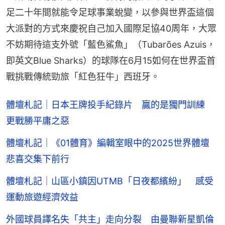
足二十年間就能令足球事業蛻變，以參與世界盃這個
大派對的方式來慶祝自己加入國際足協40周年，大眾
不妨期待這支外號「藍色鯊魚」（Tubarões Azuis，
即英文Blue Sharks）的球隊在6月15如何在世界盃首
戰挑戰傳統勁旅「紅色狂牛」西班牙。
體壇札記｜日本王牌投手紀錄片 贏的是獨門訓練
更戰勝平庸之惡
體壇札記｜《01體育》編輯室眼中的2025世界體壇
悲喜交集下前行
體壇札記｜山區小鎮因UTMB「日夜都繽紛」 感受
運動旅遊經濟效益
外國球員譯名失「共主」走向分裂 由曼聯新星凱倫