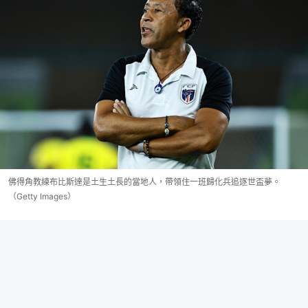
佛得角教練布比斯達是土生土長的當地人，帶領住一班歸化兵追逐世盃夢。
（Getty Images）