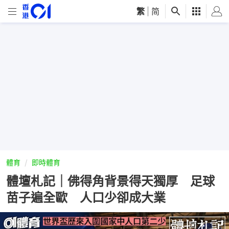
繁
|
简
體育
即時體育
體壇札記｜佛得角背景得天獨厚 足球
苗子遍全歐 人口少卻成大業