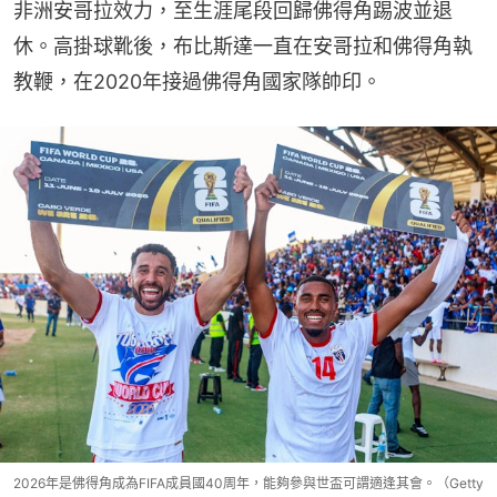
非洲安哥拉效力，至生涯尾段回歸佛得角踢波並退
休。高掛球靴後，布比斯達一直在安哥拉和佛得角執
教鞭，在2020年接過佛得角國家隊帥印。
2026年是佛得角成為FIFA成員國40周年，能夠參與世盃可謂適逢其會。（Getty