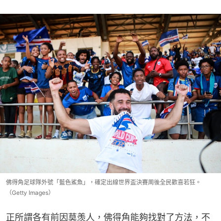
佛得角足球隊外號「藍色鯊魚」，確定出線世界盃決賽周後全民歡喜若狂。
（Getty Images）
正所謂各有前因莫羡人，佛得角能夠找對了方法，不