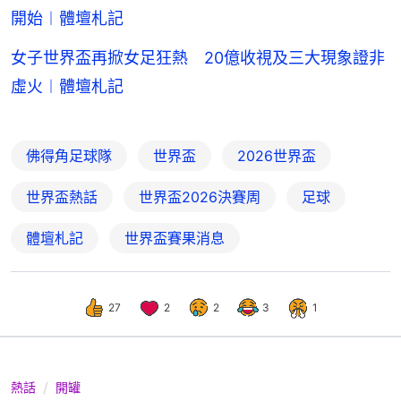
開始︱體壇札記
女子世界盃再掀女足狂熱 20億收視及三大現象證非
虛火︱體壇札記
佛得角足球隊
世界盃
2026世界盃
世界盃熱話
世界盃2026決賽周
足球
體壇札記
世界盃賽果消息
27
2
2
3
1
熱話
開罐