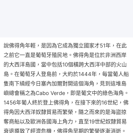
說佛得角年輕，是因為它成為獨立國家才51年，在此
之前它一直是葡萄牙殖民地。佛得角是位於非洲西岸
的大西洋島國，當中包括10個橫跨大西洋中部的火山
島。在葡萄牙人登島前，大約於1444年，每當葡人船
隻南下繞經今日塞內加爾對開這個海角，見到這堆島
嶼總會稱之為Cabo Verde，即是葡文中的綠色海角。
1456年葡人終於登上佛得角，在接下來的16世紀，佛
得角因大西洋奴隸貿易而繁榮，隨之而來的是海盜掠
奪商船以及歐洲各國海上角力，直至19世紀奴隸貿易
衰退導致了經濟危機，佛得角早期的繁榮逐漸消逝。