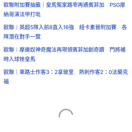
歐聯附加賽抽籤｜皇馬冤家路窄再遇賓菲加 PSG摩
納哥演法甲打吡
歐聯︱英超5隊入前8直入16強 紐卡素晉附加賽 各
隊潛在對手一覽
歐聯︱摩連奴神奇魔法再現領賓菲加創奇蹟 門將補
時入球挫皇馬
歐聯｜車路士作客3：2拿玻里 熱刺作客2：0法蘭克
福