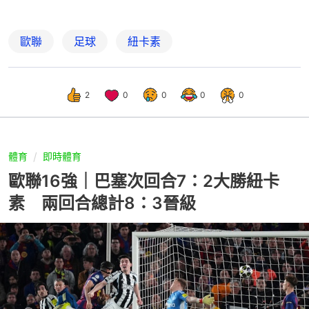
歐聯
足球
紐卡素
2
0
0
0
0
體育
即時體育
歐聯16強｜巴塞次回合7：2大勝紐卡
素 兩回合總計8：3晉級