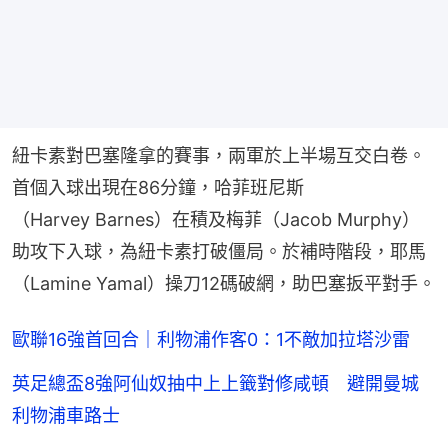
紐卡素對巴塞隆拿的賽事，兩軍於上半場互交白卷。
首個入球出現在86分鐘，哈菲班尼斯
（Harvey Barnes）在積及梅菲（Jacob Murphy）
助攻下入球，為紐卡素打破僵局。於補時階段，耶馬
（Lamine Yamal）操刀12碼破網，助巴塞扳平對手。
歐聯16強首回合｜利物浦作客0：1不敵加拉塔沙雷
英足總盃8強阿仙奴抽中上上籤對修咸頓 避開曼城
利物浦車路士