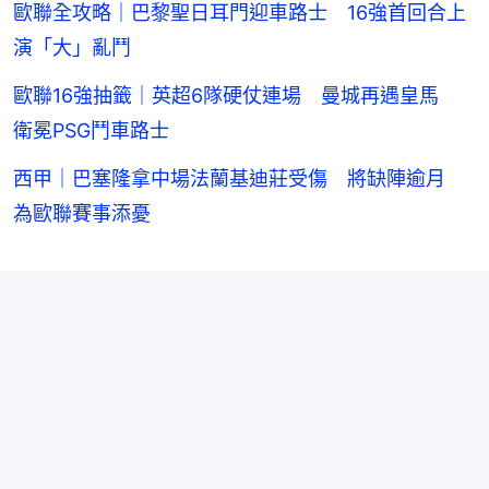
歐聯全攻略｜巴黎聖日耳門迎車路士 16強首回合上
演「大」亂鬥
歐聯16強抽籤｜英超6隊硬仗連場 曼城再遇皇馬
衛冕PSG鬥車路士
西甲｜巴塞隆拿中場法蘭基迪莊受傷 將缺陣逾月
為歐聯賽事添憂