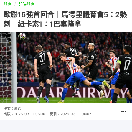
體育
即時體育
歐聯16強首回合｜馬德里體育會5：2熱
刺 紐卡素1：1巴塞隆拿
撰文：
蕭通
出版：
2026-03-11 06:06
更新：
2026-03-11 06:07