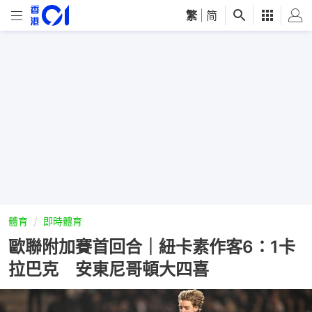
繁
|
简
體育
即時體育
歐聯附加賽首回合｜紐卡素作客6：1卡
拉巴克 安東尼哥頓大四喜