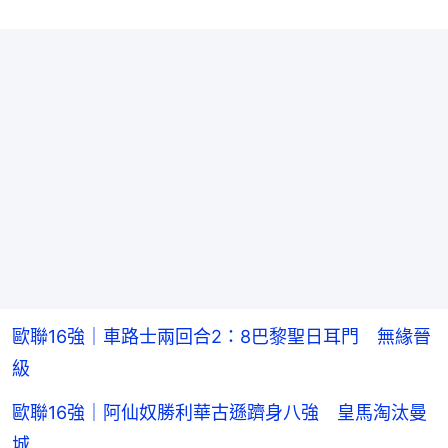
歐聯16強｜車路士兩回合2：8巴黎聖日耳門 無緣晉
級
歐聯16強｜阿仙奴勝利華古遜躋身八強 皇馬淘汰曼
城