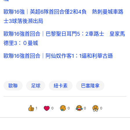
歐聯16強｜英超6隊首回合僅2和4負 熱刺曼城車路
士3球落後瀕出局
歐聯16強首回合｜巴黎聖日耳門5：2車路士 皇家馬
德里3：０曼城
歐聯16強首回合｜阿仙奴作客1：1逼和利華古遜
歐聯
足球
紐卡素
巴塞隆拿
1
0
0
0
0