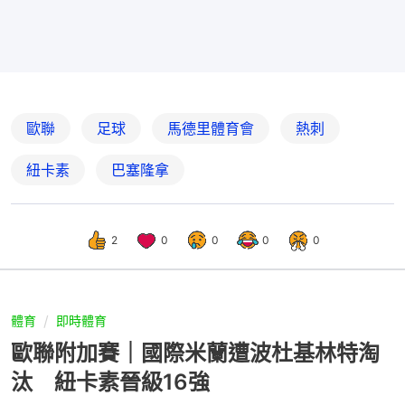
歐聯
足球
馬德里體育會
熱刺
紐卡素
巴塞隆拿
2
0
0
0
0
體育
即時體育
歐聯附加賽｜國際米蘭遭波杜基林特淘
汰 紐卡素晉級16強