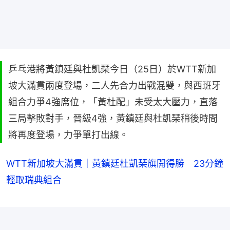
乒乓港將黃鎮廷與杜凱琹今日（25日）於WTT新加
坡大滿貫兩度登場，二人先合力出戰混雙，與西班牙
組合力爭4強席位，「黃杜配」未受太大壓力，直落
三局擊敗對手，晉級4強，黃鎮廷與杜凱琹稍後時間
將再度登場，力爭單打出線。
WTT新加坡大滿貫｜黃鎮廷杜凱琹旗開得勝 23分鐘
輕取瑞典組合