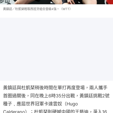
黃鎮廷／杜凱琹輕取西班牙組合晉級4強。（WTT）
黃鎮廷與杜凱琹稍後時間在單打再度登場，兩人攜手
首圈過關後，同在晚上6時35分出戰，黃鎮廷挑戰2號
種子﹑應屆世界冠軍卡達雲奴（Hugo 
Calderano）；杜凱琹則硬撼中國的王藝迪，爭入16