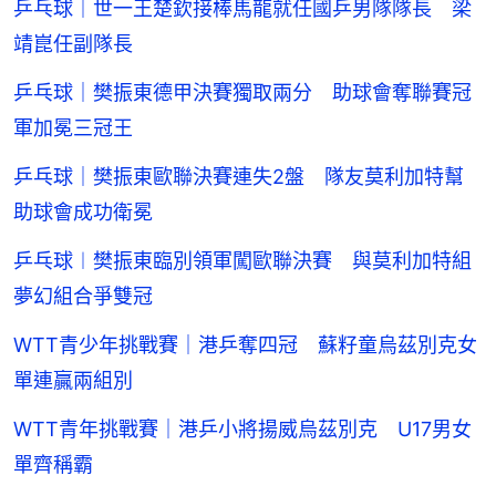
乒乓球｜世一王楚欽接棒馬龍就任國乒男隊隊長 梁
靖崑任副隊長
乒乓球｜樊振東德甲決賽獨取兩分 助球會奪聯賽冠
軍加冕三冠王
乒乓球｜樊振東歐聯決賽連失2盤 隊友莫利加特幫
助球會成功衛冕
乒乓球︱樊振東臨別領軍闖歐聯決賽 與莫利加特組
夢幻組合爭雙冠
WTT青少年挑戰賽｜港乒奪四冠 蘇籽童烏茲別克女
單連贏兩組別
WTT青年挑戰賽｜港乒小將揚威烏茲別克 U17男女
單齊稱霸