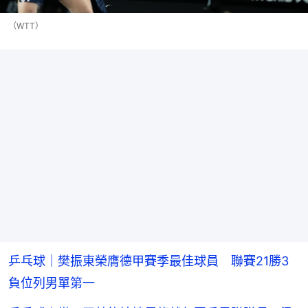
（WTT）
乒乓球｜樊振東榮膺德甲賽季最佳球員 聯賽21勝3
負位列男單第一