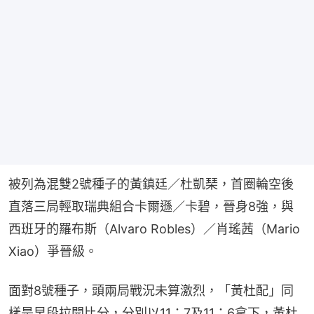
被列為混雙2號種子的黃鎮廷／杜凱琹，首圈輪空後
直落三局輕取瑞典組合卡爾遜／卡碧，晉身8強，與
西班牙的羅布斯（Alvaro Robles）／肖瑤茜（Mario 
Xiao）爭晉級。
面對8號種子，頭兩局戰況未算激烈，「黃杜配」同
樣是早段拉開比分，分別以11：7及11：6拿下，黃杜