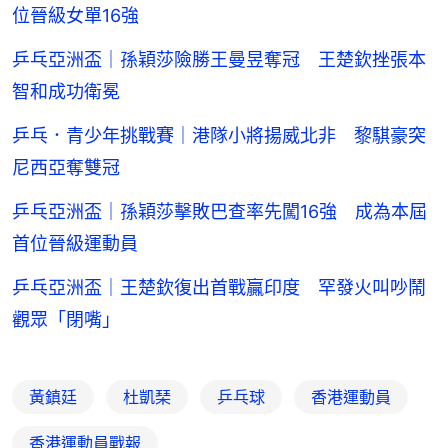
位晉級女單16強
乒乓亞洲盃｜孫穎莎險勝王曼昱奪冠 王楚欽挫張本
智和成功衛冕
乒乓．青少年挑戰賽｜港隊小將揚威北非 黎騏豪突
尼西亞奪雙冠
乒乓亞洲盃｜孫穎莎擊敗巴查率先闖16強 成為本屆
首位晉級運動員
乒乓亞洲盃｜王楚欽復出首戰贏印度 罕發火叫吵鬧
觀眾「閉嘴」
黃鎮廷
杜凱琹
乒乓球
香港運動員
香港運動員戰報