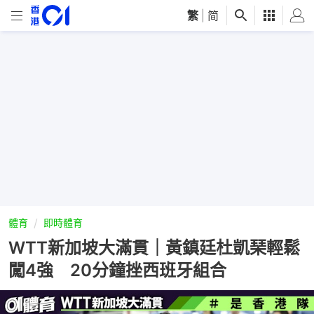
繁
|
简
體育
即時體育
WTT新加坡大滿貫｜黃鎮廷杜凱琹輕鬆
闖4強 20分鐘挫西班牙組合