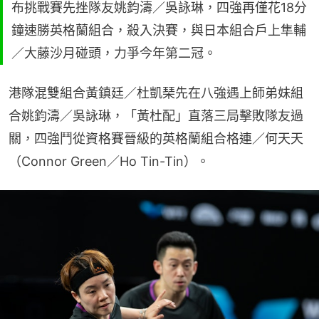
布挑戰賽先挫隊友姚鈞濤／吳詠琳，四強再僅花18分
鐘速勝英格蘭組合，殺入決賽，與日本組合戶上隼輔
／大藤沙月碰頭，力爭今年第二冠。
港隊混雙組合黃鎮廷／杜凱琹先在八強遇上師弟妹組
合姚鈞濤／吳詠琳，「黃杜配」直落三局擊敗隊友過
關，四強鬥從資格賽晉級的英格蘭組合格連／何天天
（Connor Green／Ho Tin-Tin）。