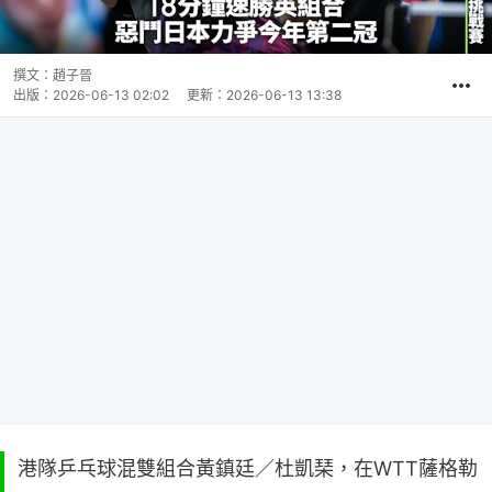
撰文：
趙子晉
出版：
2026-06-13 02:02
更新：
2026-06-13 13:38
港隊乒乓球混雙組合黃鎮廷／杜凱琹，在WTT薩格勒