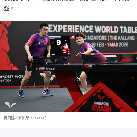
強。
黃鎮廷／杜凱琹。（WTT）