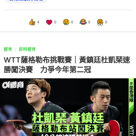
4
0
0
0
0
體育
即時體育
WTT薩格勒布挑戰賽｜黃鎮廷杜凱琹速
勝闖決賽 力爭今年第二冠