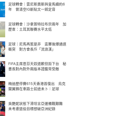
足球轉會｜雲尼斯奧斯與皇馬續約6
年 曾清空IG新貼文一錘定音
足球轉會｜沙拿簽特拉布宗兩年 加
歷查：土耳其聯賽水平太低
足球｜尼馬再惹是非 盃賽後爆通道
衝突 對方會長斥「流浪漢」
FIFA主席恩芬天奴道歉但拒下台 秘
書長對內對外兩版本證腹背受敵
梅迪歷停賽615天香港首復出 烏克
蘭翼鋒在車路士前途未卜︱足球
吳艷妮狀態下滑坦言亞運備戰艱難
未考慮退役目標想破亞洲紀錄