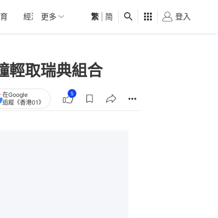
育
經濟
更多
01深圳
繁
觀點
|
简
健康
好食玩飛
登入
女
鐘輕取瑞典組合
5
在Google
追蹤《香港01》