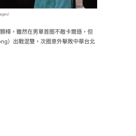
ges）
顥樺，雖然在男單首圈不敵卡爾遜，但
eong）出戰混雙，次圈意外擊敗中華台北
 混雙及混團首成奧運項目
 王楚欽挫張本智和成功衛冕
北非 黎騏豪突尼西亞奪雙冠
16強 成為本屆首位晉級運動員
 罕發火叫吵鬧觀眾「閉嘴」