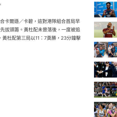
。
合卡爾遜／卡碧，這對港隊組合首局早
：7先拔頭籌。黃杜配未曾落後，一度被追
，黃杜配第三局以11：7奠勝，23分鐘擊