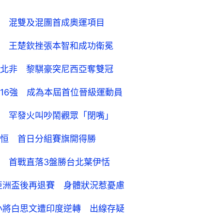
恒 首日分組賽旗開得勝
 首戰直落3盤勝台北葉伊恬
亞洲盃後再退賽 身體狀況惹憂慮
小將白思文遭印度逆轉 出線存疑
香港運動員
香港運動員戰報
0
0
0