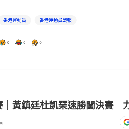
賽｜黃鎮廷杜凱琹速勝闖決賽 
38