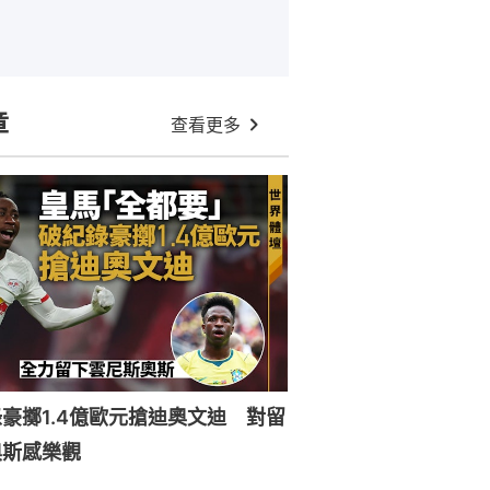
章
查看更多
豪擲1.4億歐元搶迪奧文迪 對留
奧斯感樂觀