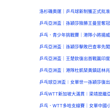
乒乓亞洲盃｜港隊杜凱琹黃鎮廷林兆
乒乓球亞洲盃︱女單世一孫穎莎復出
乒乓WTT新加坡大滿貫︱梁靖崑繼
乒乓．WTT多哈支線賽｜女單中國
黃鎮廷
杜凱琹
乒乓球
4
1