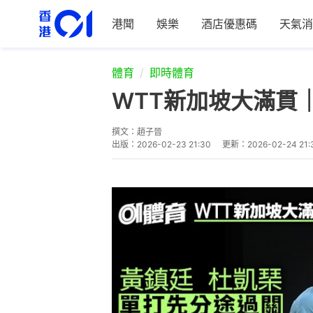
港聞
娛樂
酒店優惠碼
天氣消
體育
即時體育
WTT新加坡大滿貫
撰文：
趙子晉
出版：
2026-02-23 21:30
更新：
2026-02-24 21: