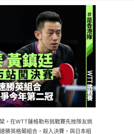
琹，在WTT薩格勒布挑戰賽先挫隊友姚
鐘速勝英格蘭組合，殺入決賽，與日本組
今年第二冠。
強遇上師弟妹組合姚鈞濤／吳詠琳，
四強鬥從資格賽晉級的英格蘭組合格連
-Tin）。
熱門文