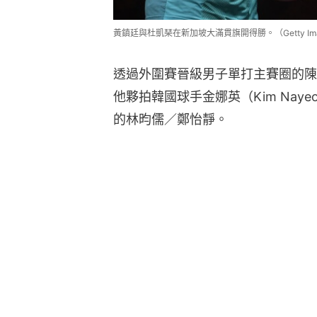
黃鎮廷與杜凱琹在新加坡大滿貫旗開得勝。（Getty Ima
透過外圍賽晉級男子單打主賽圈的陳
他夥拍韓國球手金娜英（Kim Nay
的林昀儒／鄭怡靜。
洛杉磯奧運｜乒乓球新制獲正式批准
乒乓亞洲盃｜孫穎莎險勝王曼昱奪冠
乒乓．青少年挑戰賽｜港隊小將揚威
乒乓亞洲盃｜孫穎莎擊敗巴查率先闖
乒乓亞洲盃｜王楚欽復出首戰贏印度