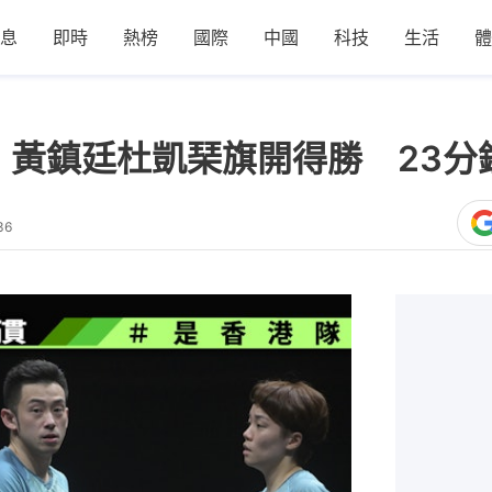
息
即時
熱榜
國際
中國
科技
生活
體
｜黃鎮廷杜凱琹旗開得勝 23分
36