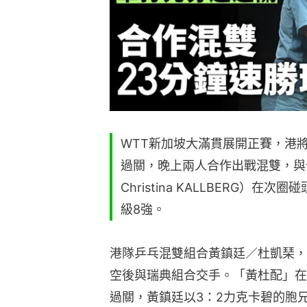
WTT新加坡大滿貫展開正賽，港
過關，晚上兩人合作出戰混雙，與卡爾遜／
Christina KALLBERG）
級8強。
港隊乒乓混雙組合黃鎮廷／杜凱琹，
空後與瑞典組合交手。「黃杜配」在
過關，黃鎮廷以3：2力克卡碧的胞兄安頓