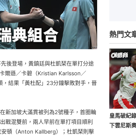
熱門文
將先後登場，黃鎮廷與杜凱琹在單打分途
卡碧（Kristian Karlsson／
在次圈碰頭，結果「黃杜配」23分鐘擊敗對手，晉
在新加坡大滿貫被列為2號種子，首圈輪
皇馬破紀錄
出戰混雙前，兩人早前在單打項目順利
下雲尼斯
（Anton Kallberg）；杜凱琹則擊