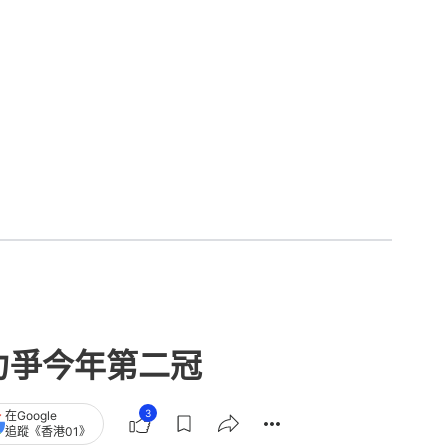
力爭今年第二冠
3
在Google
追蹤《香港01》