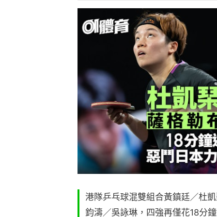
港隊乒乓球混雙組合黃鎮廷／杜凱
鈞濤／吳詠琳，四強再僅花18分
合戶上隼輔／大藤沙月碰頭，力爭
港隊混雙組合黃鎮廷／杜凱琹先在八
「黃杜配」直落三局擊敗隊友過關，
／何天天（Connor Green／Ho Tin