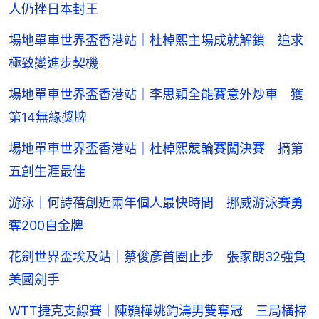
人仍挫日本封王
場地單車世界盃香港站｜杜棹熙主場成就解鎖 追求
極致變進步契機
場地單車世界盃香港站｜李思穎全能賽意外炒車 獲
第14無緣獎牌
場地單車世界盃香港站｜杜棹熙競輪賽闖決賽 摘第
五創生涯最佳
游泳｜何詩蓓創近兩年個人最快時間 挪威游泳賽勇
奪200自金牌
花劍世界盃埃及站｜蔡俊彥首圈止步 張家朗32強負
美國劍手
WTT捷克支線賽｜陳顥樺姚鈞濤男雙奪冠 三局橫掃