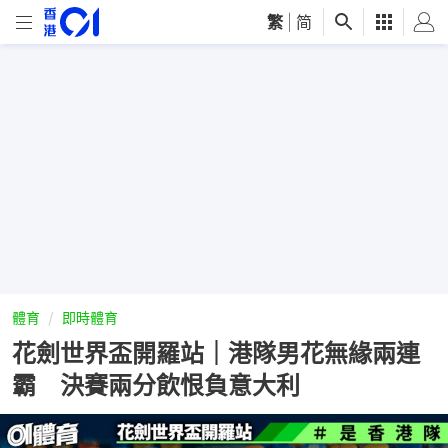
繁
|
简
體育
即時體育
花劍世界盃開羅站｜港隊男花無緣兩連
霸 決賽兩分飲恨負意大利