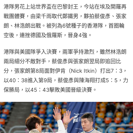
港隊男花上站世界盃在巴黎封王，今站在埃及開羅再
戰團體賽，由梁千雨取代鄭鐵男，夥拍蔡俊彥、張家
朗、林浩朗出戰。被列為6號種子的香港隊，首圈輪
空後，連挫德國及俄羅斯，晉身4強。
港隊與美國隊爭入決賽，兩軍爭持激烈，雖然林浩朗
兩局細分不敵對手，蔡俊彥與張家朗翌局即追回比
分，張家朗第8局面對伊肯（Nick Itkin）打出7：3，
以40：38進入第9局，蔡俊彥與陳海翔打成5：5，力
保勝局，以45：43擊敗美國晉級決賽。