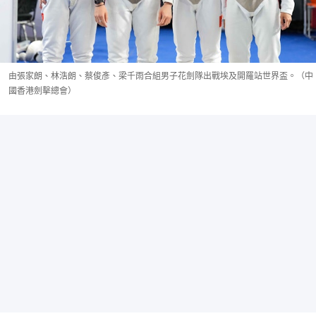
由張家朗、林浩朗、蔡俊彥、梁千雨合組男子花劍隊出戰埃及開羅站世界盃。（中
國香港劍擊總會）