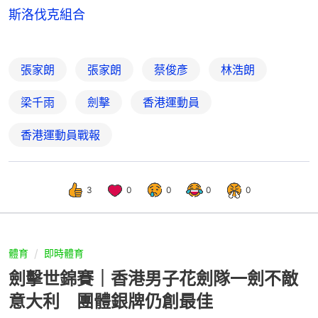
斯洛伐克組合
張家朗
張家朗
蔡俊彥
林浩朗
梁千雨
劍擊
香港運動員
香港運動員戰報
3
0
0
0
0
體育
即時體育
劍擊世錦賽｜香港男子花劍隊一劍不敵
意大利 團體銀牌仍創最佳