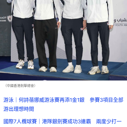
（中國香港劍擊總會）
游泳｜何詩蓓挪威游泳賽再添1金1銀 參賽3項目全部
游出理想時間
國際7人欖球賽｜港隊銀劍賽成功3連霸 兩度少打一