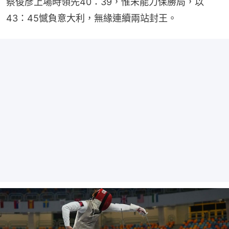
蔡俊彥上場時領先40：39，惟未能力保勝局，以
43：45憾負意大利，無緣連續兩站封王。