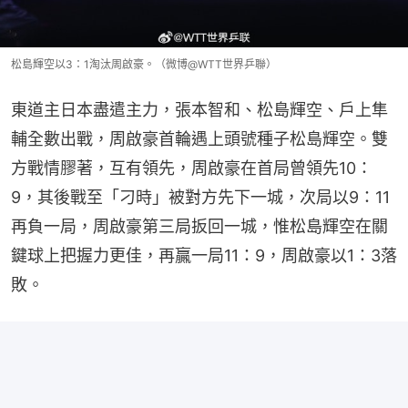
松島輝空以3：1淘汰周啟豪。（微博@WTT世界乒聯）
東道主日本盡遣主力，張本智和、松島輝空、戶上隼
輔全數出戰，周啟豪首輪遇上頭號種子松島輝空。雙
方戰情膠著，互有領先，周啟豪在首局曾領先10：
9，其後戰至「刁時」被對方先下一城，次局以9：11
再負一局，周啟豪第三局扳回一城，惟松島輝空在關
鍵球上把握力更佳，再贏一局11：9，周啟豪以1：3落
敗。