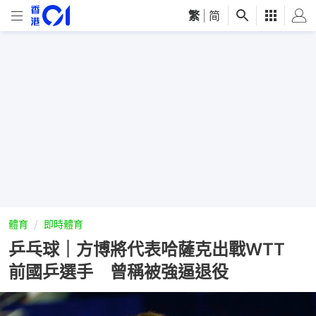
繁
|
简
體育
即時體育
乒乓球｜方博將代表哈薩克出戰WTT
前國乒選手 曾稱被強逼退役