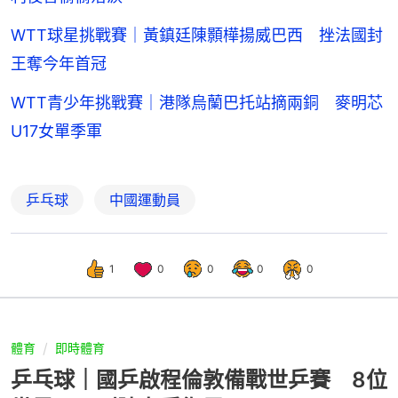
WTT球星挑戰賽｜黃鎮廷陳顥樺揚威巴西 挫法國封
王奪今年首冠
WTT青少年挑戰賽｜港隊烏蘭巴托站摘兩銅 麥明芯
U17女單季軍
乒乓球
中國運動員
1
0
0
0
0
體育
即時體育
乒乓球｜國乒啟程倫敦備戰世乒賽 8位