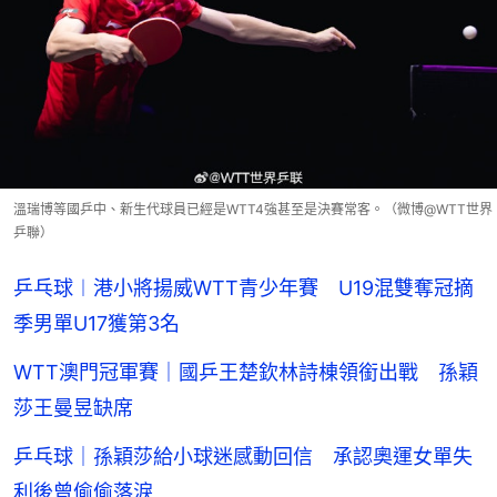
溫瑞博等國乒中、新生代球員已經是WTT4強甚至是決賽常客。（微博@WTT世界
乒聯）
乒乓球︱港小將揚威WTT青少年賽 U19混雙奪冠摘
季男單U17獲第3名
WTT澳門冠軍賽｜國乒王楚欽林詩棟領銜出戰 孫穎
莎王曼昱缺席
乒乓球｜孫穎莎給小球迷感動回信 承認奧運女單失
利後曾偷偷落淚