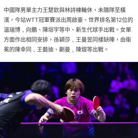
中國隊男單主力王楚欽與林詩棟輪休，未隨隊至橫
濱，今站WTT冠軍賽派出周啟豪、世界排名第12位的
溫瑞博﹑向鵬、陳垣宇等中、新生代球手出戰。女單
方面作出相同安排，孫穎莎﹑王曼昱同樣缺陣，由衛
冕的陳幸同﹑王藝迪、蒯曼﹑陳熠等出戰。