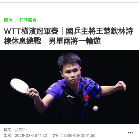
體育
即時體育
WTT橫濱冠軍賽｜國乒主將王楚欽林詩
棟休息避戰 男單兩將一輪遊
撰文：
胡卉忻
出版：
2026-08-05 11:50
更新：
2026-08-05 11:50