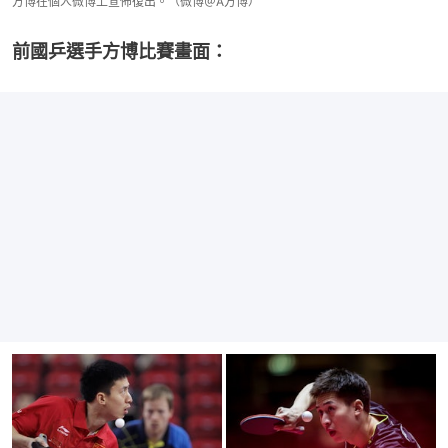
方博在個人微博上宣佈復出。（微博＠A方博）
前國乒選手方博比賽畫面：