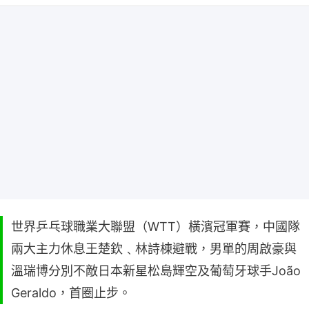
世界乒乓球職業大聯盟（WTT）橫濱冠軍賽，中國隊
兩大主力休息王楚欽﹑林詩棟避戰，男單的周啟豪與
溫瑞博分別不敵日本新星松島輝空及葡萄牙球手João
Geraldo，首圈止步。