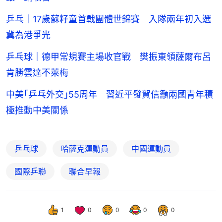
乒乓｜17歲蘇籽童首戰團體世錦賽 入隊兩年初入選
冀為港爭光
乒乓球｜德甲常規賽主場收官戰 樊振東領薩爾布呂
肯勝雲達不萊梅
中美｢乒乓外交｣55周年 習近平發賀信籲兩國青年積
極推動中美關係
乒乓球
哈薩克運動員
中國運動員
國際乒聯
聯合早報
1
0
0
0
0