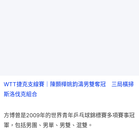
WTT捷克支線賽｜陳顥樺姚鈞濤男雙奪冠 三局橫掃
斯洛伐克組合
方博曾是2009年的世界青年乒乓球錦標賽多項賽事冠
軍，包括男團、男單、男雙、混雙。