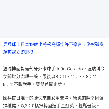
乒乓球｜日本19歲小將松島輝空許下豪言：洛杉磯奧
運奪冠立即退役
溫瑞博面對葡萄牙外卡球手João Geraldo，溫瑞博今
仗關鍵分處理一般，最後以8：11、11：7、8：11、
8：11不敵對手，雙雙首圈止步。
國乒首日唯一的勝仗來自女單賽場，衛冕的陳幸同發
揮穩健，以3：0橫掃韓國選手金娜英，輕鬆晉級。