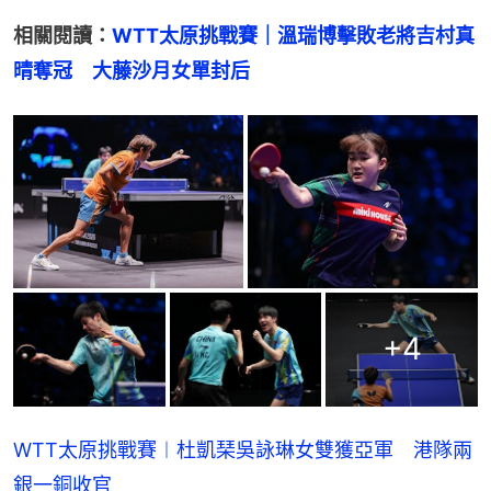
相關閱讀：
WTT太原挑戰賽｜溫瑞博擊敗老將吉村真
晴奪冠　大藤沙月女單封后
+
4
WTT太原挑戰賽︱杜凱琹吳詠琳女雙獲亞軍 港隊兩
銀一銅收官