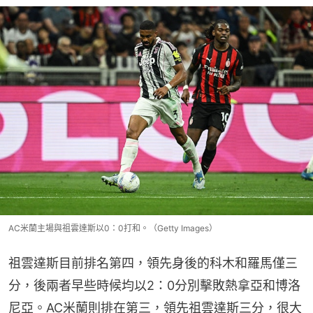
AC米蘭主場與祖雲達斯以0：0打和。（Getty Images）
祖雲達斯目前排名第四，領先身後的科木和羅馬僅三
分，後兩者早些時候均以2：0分別擊敗熱拿亞和博洛
尼亞。AC米蘭則排在第三，領先祖雲達斯三分，很大