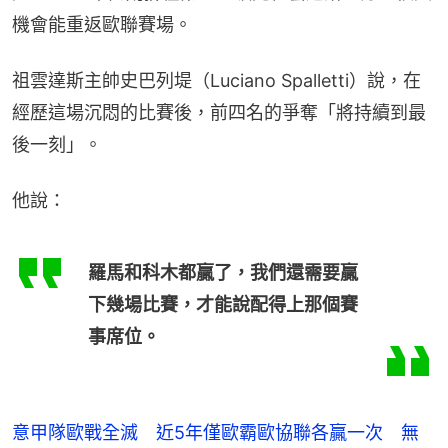
機會能重返歐聯賽場。
祖雲達斯主帥史巴列堤（Luciano Spalletti）說，在
經歷這場沉悶的比賽後，前四名的爭奪「將持續到最
後一刻」。
他說：
羅馬和科木都贏了，我們還需要贏
下幾場比賽，才能說配得上那個賽
事席位。
意甲隊歐戰全滅 近5年僅歐霸歐協聯各贏一次 無