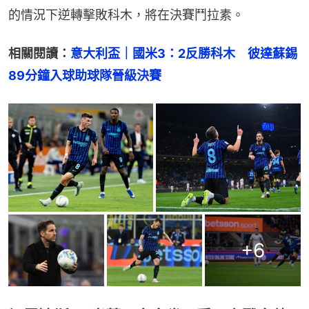
的情況下逆轉擊敗科木，將在決賽鬥拉素。
相關閱讀：
意大利盃｜國米3：2反勝科木　彼達蘇錫
89分鐘入球助球隊晉級決賽
+
6