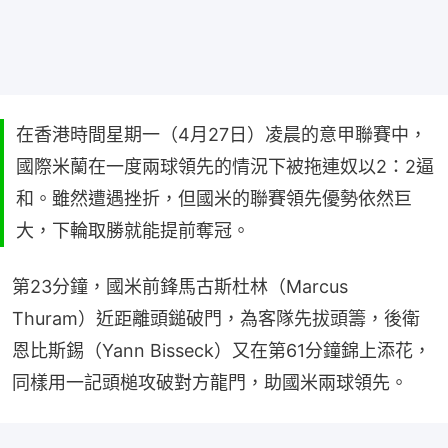
在香港時間星期一（4月27日）凌晨的意甲聯賽中，
國際米蘭在一度兩球領先的情況下被拖連奴以2：2逼
和。雖然遭遇挫折，但國米的聯賽領先優勢依然巨
大，下輪取勝就能提前奪冠。
第23分鐘，國米前鋒馬古斯杜林（Marcus 
Thuram）近距離頭鎚破門，為客隊先拔頭籌，後衛
恩比斯錫（Yann Bisseck）又在第61分鐘錦上添花，
同樣用一記頭槌攻破對方龍門，助國米兩球領先。