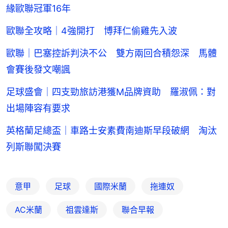
緣歐聯冠軍16年
歐聯全攻略｜4強開打 博拜仁偷雞先入波
歐聯｜巴塞控訴判決不公 雙方兩回合積怨深 馬體
會賽後發文嘲諷
足球盛會｜四支勁旅訪港獲M品牌資助 羅淑佩：對
出場陣容有要求
英格蘭足總盃｜車路士安素費南迪斯早段破網 淘汰
列斯聯闖決賽
意甲
足球
國際米蘭
拖連奴
AC米蘭
祖雲達斯
聯合早報