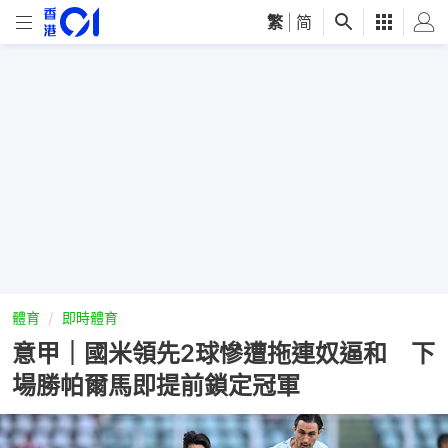
繁
|
简
體育
即時體育
意甲｜國米領先2球慘遭拖連奴逼和 下
場勝帕爾馬即提前鎖定冠軍