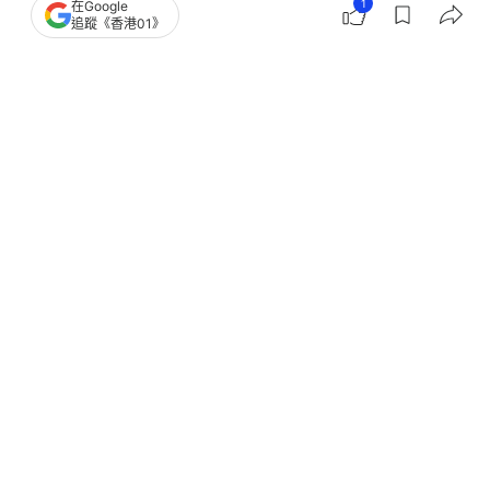
1
在Google
追蹤《香港01》
撰文：
趙子晉
出版：
2026-08-01 21:36
更新：
2026-08-01 22:07
「香港足球盛會2026」首場賽事，曼城與國際米蘭
今晚（1日）在啟德主場館交手，今仗吸引42826名