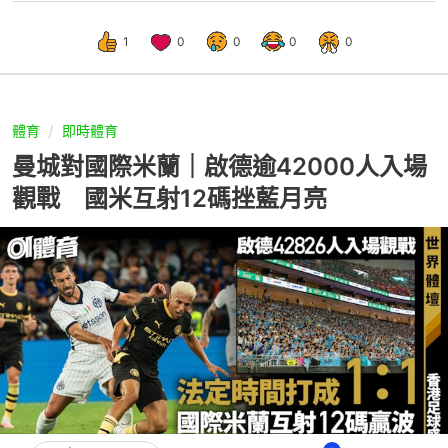
1
0
0
0
0
體育
即時體育
曼城對國際米蘭｜啟德逾42000人入場
觀戰 國米互射12碼挫藍月亮