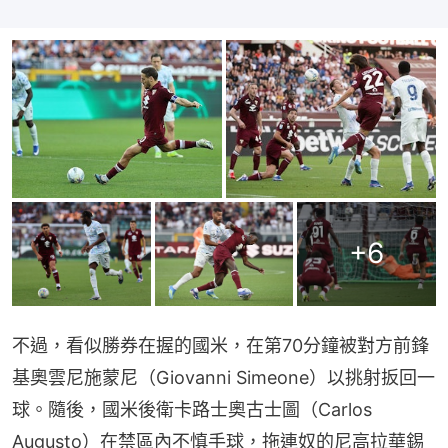
+
6
不過，看似勝券在握的國米，在第70分鐘被對方前鋒
基奧雲尼施蒙尼（Giovanni Simeone）以挑射扳回一
球。隨後，國米後衛卡路士奧古士圖（Carlos 
Augusto）在禁區內不慎手球，拖連奴的尼高拉華錫