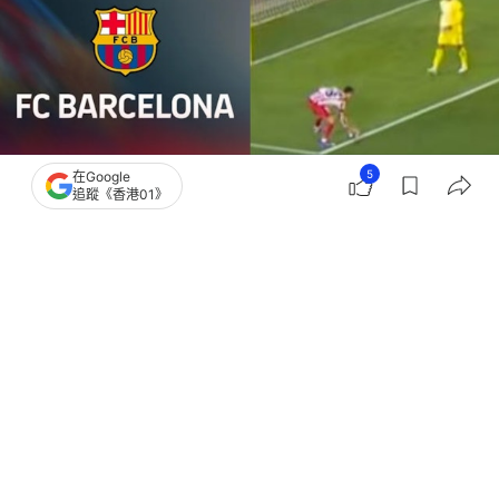
5
在Google
追蹤《香港01》
撰文：
胡卉忻
出版：
2026-04-10 19:57
更新：
2026-07-10 21:46