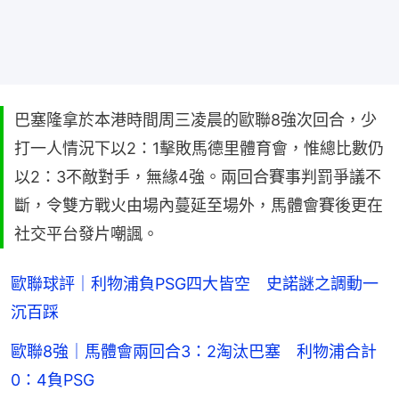
巴塞隆拿於本港時間周三凌晨的歐聯8強次回合，少
打一人情況下以2：1擊敗馬德里體育會，惟總比數仍
以2：3不敵對手，無緣4強。兩回合賽事判罰爭議不
斷，令雙方戰火由場內蔓延至場外，馬體會賽後更在
社交平台發片嘲諷。
歐聯球評｜利物浦負PSG四大皆空 史諾謎之調動一
沉百踩
歐聯8強｜馬體會兩回合3：2淘汰巴塞 利物浦合計
0：4負PSG