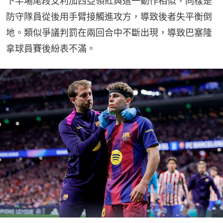
下半場尾段艾利加西亞領紅與這一動作相似，同樣是
防守隊員從後用手臂接觸進攻方，導致後者失平衡倒
地。類似爭議判罰在兩回合中不斷出現，導致巴塞隆
拿球員賽後紛表不滿。