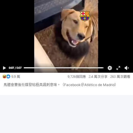
馬體會賽後社媒發帖極具諷刺意味。（Facebook＠Atlético de Madrid）