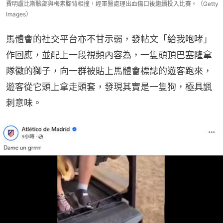
費明盧比斯臉部與梅素腳背相撞，經軍醫處理出血傷口後繼續投入比賽。（Getty
Images）
馬體會的社交平台亦不甘示弱，發帖文「給我咆哮」
作回應，並配上一段視頻內容為，一隻頭頂巴塞隆拿
隊徽的獅子，向一群被貼上馬體會標誌的遊客跑來，
遊客從它頭上拿走頭套，發現其實是一隻狗，極具諷
刺意味。