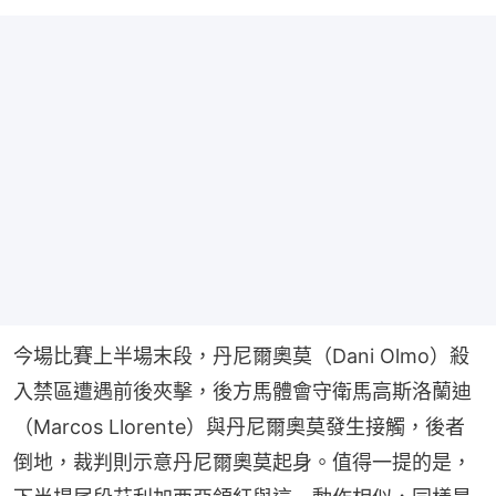
今場比賽上半場末段，丹尼爾奧莫（Dani Olmo）殺
入禁區遭遇前後夾擊，後方馬體會守衛馬高斯洛蘭迪
（Marcos Llorente）與丹尼爾奧莫發生接觸，後者
倒地，裁判則示意丹尼爾奧莫起身。值得一提的是，