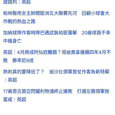
證錯判︱英超
柏林聯用女主帥開歐洲五大聯賽先河 回顧小球會大
作戰的熱血之路
加納球隊作客時隊巴遇武裝劫匪襲擊 20歲球員不幸
中槍身亡
英超｜4月將成阿仙奴難題？哥迪奧拿連續四年4月不
敗 勝率近8成
熱刺真的要降班了？ 迪沙比領軍首仗作客負新特蘭
︱英超
17歲恩古莫亞閃耀利物浦終止連敗 打通左路領軍挫
富咸︱英超