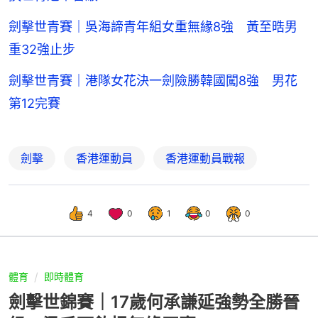
劍擊世青賽｜吳海諦青年組女重無緣8強 黃至晧男
重32強止步
劍擊世青賽｜港隊女花決一劍險勝韓國闖8強 男花
第12完賽
劍擊
香港運動員
香港運動員戰報
4
0
1
0
0
體育
即時體育
劍擊世錦賽｜17歲何承謙延強勢全勝晉