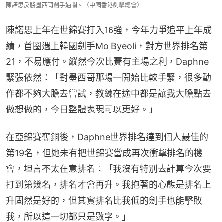
陳諾思反勝墨西哥劍手過關。（中國香港劍擊總會）
陳諾思上年在世錦賽打入16強，今年力爭追平上年成
績，首圈遇上韓國劍手Mo Byeoli，對方世界排名第
21，不易應付。縱然今次比賽有主場之利，Daphne
緊張依然：「對墨西哥那場一開始比較手緊，很多動
作都不夠大膽去嘗試，教練在途中都是讓我大膽點去
做想做的，今日整體表現可以更好。」
在亞錦賽奪銅後，Daphne世界排名達到個人最佳的
第19名，但她未有把世錦賽當成再次衝擊排名的機
會，坦言不太在意排名：「我沒有特別去計算今次要
打到第幾名，排名才會再升。我抱著的心態是排名上
升固然是好的，但其實排名比我低的劍手也能擊敗
我，所以這一切都只是數字。」