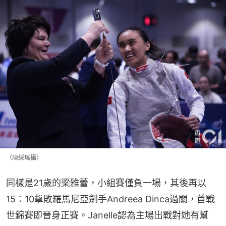
（陳綵瑤攝）
同樣是21歲的梁雅蕾，小組賽僅負一場，其後再以
15：10擊敗羅馬尼亞劍手Andreea Dinca過關，首戰
世錦賽即晉身正賽。Janelle認為主場出戰對她有幫