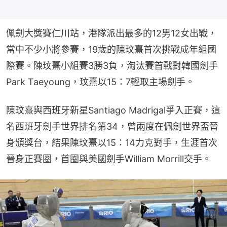
佩劍大獎賽仁川站，港隊派出最多的12男12女出戰，
當中不少小將參賽，19歲的陳玟熹首次挑戰成年組國
際賽。陳玟熹小組賽3勝3負，淘汰賽首戰對韓國劍手
Park Taeyoung，玟熹以15：7輕取主場劍手。
陳玟熹與西班牙新星Santiago Madrigal爭入正賽，這
名西班牙劍手世界排名第34，曾兩度在佩劍世界盃晉
身頒獎台，結果陳玟熹以15：14力克對手，生涯首次
晉身正賽圈，首圈與美國劍手William Morrill交手。