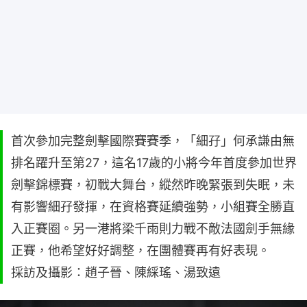
首次參加完整劍擊國際賽賽季，「細孖」何承謙由無
排名躍升至第27，這名17歲的小將今年首度參加世界
劍擊錦標賽，初戰大舞台，縱然昨晚緊張到失眠，未
有影響細孖發揮，在資格賽延續強勢，小組賽全勝直
入正賽圈。另一港將梁千雨則力戰不敵法國劍手無緣
正賽，他希望好好調整，在團體賽再有好表現。
採訪及攝影：趙子晉、陳綵瑤、湯致遠