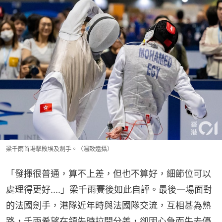
梁千雨首場擊敗埃及劍手。（湯致遠攝）
「發揮很普通，算不上差，但也不算好，細節位可以
處理得更好....」梁千雨賽後如此自評。最後一場面對
的法國劍手，港隊近年時與法國隊交流，互相甚為熟
路，千雨希望在領先時拉開分差，卻因心急而失去優