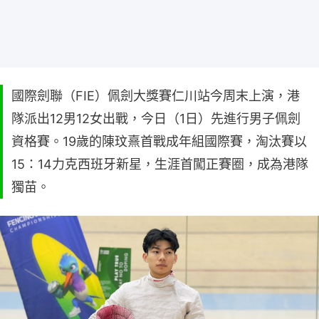
國際劍聯（FIE）佩劍大獎賽仁川站今周末上演，港
隊派出12男12女出戰，今日（1日）先進行男子佩劍
資格賽。19歲的陳玟熹首戰成年組國際賽，淘汰賽以
15：14力克西班牙新星，生涯首闖正賽圈，成為港隊
獨苗。