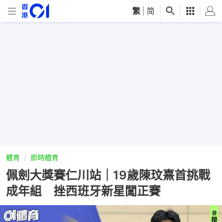
繁
|
简
體育
即時體育
佩劍大獎賽仁川站｜19歲陳玟熹首挑戰
成年組 挫西班牙新星闖正賽