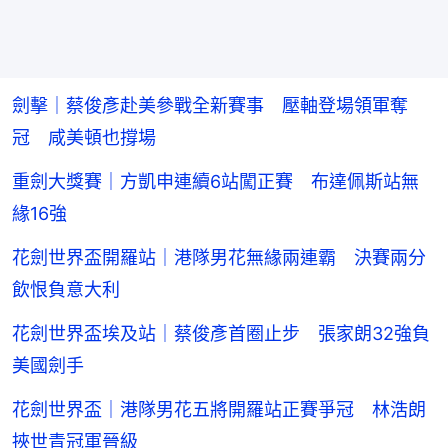
劍擊｜蔡俊彥赴美參戰全新賽事 壓軸登場領軍奪
冠 咸美頓也撐場
重劍大獎賽｜方凱申連續6站闖正賽 布達佩斯站無
緣16強
花劍世界盃開羅站｜港隊男花無緣兩連霸 決賽兩分
飲恨負意大利
花劍世界盃埃及站｜蔡俊彥首圈止步 張家朗32強負
美國劍手
花劍世界盃｜港隊男花五將開羅站正賽爭冠 林浩朗
挾世青冠軍晉級