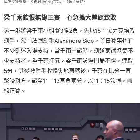
每場逐場調整，多得教練Greg提點。（趙子晉攝）
梁千雨飲恨無緣正賽 心急擴大差距致敗
另一港將梁千雨小組賽3勝2負，先以15：10力克埃及
劍手，惡鬥法國劍手Alexandre Sido。首日賽事也有
不少劍迷入場支持，當千雨出戰時，劍道兩端聚集不
少支持者，為千雨打氣。梁千雨該場開局不俗，連取
5分，其後被對手收復失地再落後，千雨在比分一直
緊咬對方，戰至11：13再負兩分，以11：15飲恨，無
緣正賽。