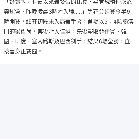
「好緊張，有史以來最緊張的比賽，畢竟規模僅次於
奧運會，昨晚凌晨3時才入睡.....」男花分組賽今早9
時開賽，細孖初段未入局兼手緊，首場以5：4險勝澳
門的梁哲尚，其後漸入佳境，先後擊敗菲律賓、韓
國、印度、塞內路斯及巴西劍手，結果6場全勝，直
接晉身正賽圈。