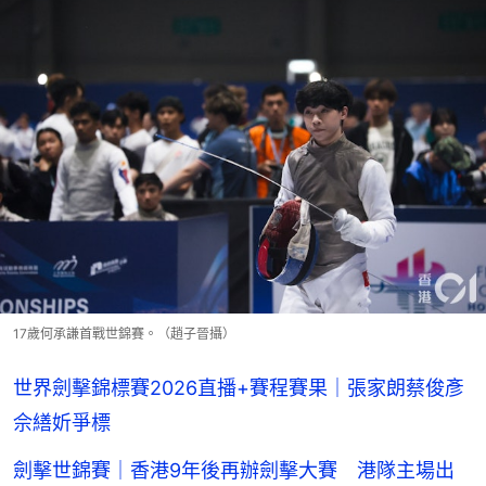
17歲何承謙首戰世錦賽。（趙子晉攝）
世界劍擊錦標賽2026直播+賽程賽果｜張家朗蔡俊彥
佘繕妡爭標
劍擊世錦賽｜香港9年後再辦劍擊大賽 港隊主場出