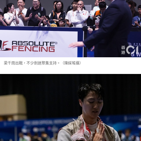
梁千雨出戰，不少劍迷聚集支持。（陳綵瑤攝）