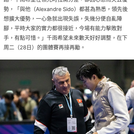
勢，「與他（Alexandre Sido）都甚為熟悉，領先後
想擴大優勢，一心急就出現失誤，失幾分便自亂陣
腳，平時大家的實力都很接近，今場有能力擊敗對
手，有點可惜。」千雨希望未來數天好好調整，在下
周二（28日）的團體賽再接再勵。