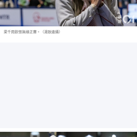
梁千雨飲恨無緣正賽。（湯致遠攝）