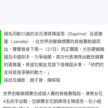
兩名同齡21歲的女花港將陳諾思（Daphne）及梁雅
蕾（Janelle），在世界劍擊錦標賽的資格賽脫穎而
出，雙雙晉身下周一（27日）的正賽圈，分別硬撼韓
國及中國劍手，力爭過關。首次代表港隊出戰世錦賽
的梁雅蕾，希望在親友見證下發揮超水準，「他們的
支持是我爭勝的動力。」
採訪及攝影：趙子晉、陳綵瑤
世界劍擊錦標賽完成個人賽的資格賽階段，港隊女花
4名劍手出戰，亞錦賽女花銅牌得主陳諾思，在小組