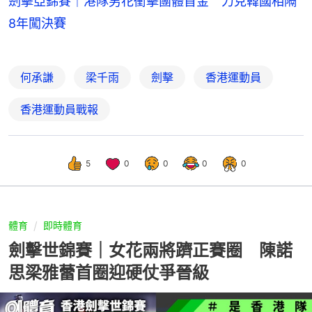
劍擊亞錦賽｜港隊男花衝擊團體首金 力克韓國相隔
8年闖決賽
何承謙
梁千雨
劍擊
香港運動員
香港運動員戰報
5
0
0
0
0
體育
即時體育
劍擊世錦賽｜女花兩將躋正賽圈 陳諾
思梁雅蕾首圈迎硬仗爭晉級