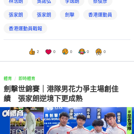
林浩朗
吳諾弘
李逸朗
蔡俊彥
張家朗
張家朗
劍擊
香港運動員
香港運動員戰報
2
0
0
0
0
體育
即時體育
劍擊世錦賽｜港隊男花力爭主場創佳
績 張家朗逆境下更成熟