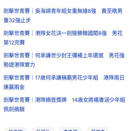
劍擊世青賽｜吳海諦青年組女重無緣8強 黃至晧男
重32強止步
劍擊世青賽｜港隊女花決一劍險勝韓國闖8強 男花
第12完賽
劍擊世青賽｜何承謙世少封王彌補上年遺憾 男花強
勢證港隊實力
劍擊世青賽｜17歲何承謙稱霸男花少年組 港隊兩日
連贏兩金
劍擊世青賽｜港隊摘首獎牌 14歲女將楊書涵少年組
佩劍摘銀