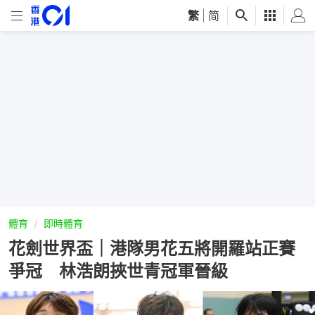
繁
|
简
體育
即時體育
花劍世界盃｜港隊男花五將開羅站正賽
爭冠 林浩朗挾世青冠軍晉級