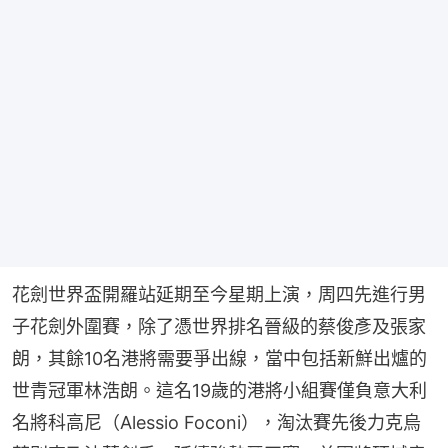
花劍世界盃開羅站延期至今星期上演，周四先進行男
子花劍外圍賽，除了憑世界排名晉級的蔡俊彥及張家
朗，其餘10名港將需要爭出線，當中包括新鮮出爐的
世青冠軍林浩朗。這名19歲的港將小組賽僅負意大利
名將科高尼（Alessio Foconi），淘汰賽先後力克烏