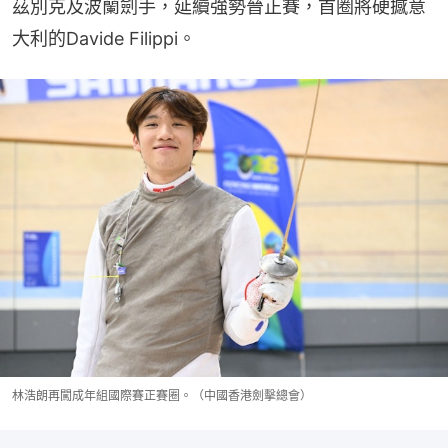
茲別克及波蘭劍手，延續強勢晉正賽，首圈將硬撼意
大利的Davide Filippi。
林浩朗再闖成年組國際賽正賽圈。（中國香港劍擊總會）