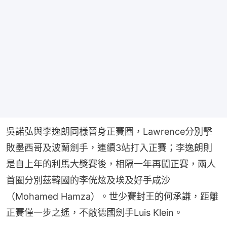
吳諾弘與李逸朗同樣晉身正賽圈，Lawrence分別擊
敗墨西哥及波蘭劍手，連續3站打入正賽；李逸朗則
是自上年的利馬大獎賽後，相隔一年再闖正賽，兩人
首圈分別茲韓國的李侊炫及埃及好手咸沙
（Mohamed Hamza）。世少賽封王的何承謙，距離
正賽僅一步之遙，不敵德國劍手Luis Klein。