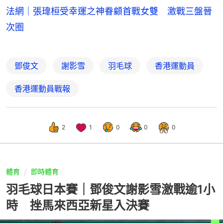
法網｜張瑋桓受幸運之神眷顧首戰女雙 激戰三盤晉
次圈
鄧俊文
謝影雪
羽毛球
香港運動員
香港運動員戰報
2
1
0
0
0
體育
即時體育
羽毛球日本賽｜鄧俊文謝影雪激戰逾1小
時 挫馬來西亞新星入決賽