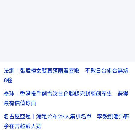
法網｜張瑋桓女雙直落兩盤吞敗 不敵日台組合無緣
8強
壘球｜香港投手劉雪汶台企聯錄完封勝創歷史 兼獲
最有價值球員
名古屋亞運｜港足公布29人集訓名單 李毅凱潘沛軒
余在言超齡入選