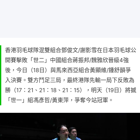
香港羽毛球隊混雙組合鄧俊文/謝影雪在日本羽毛球公
開賽擊敗「世二」中國組合蔣振邦/魏雅欣晉級4強
後，今日（18日）與馬來西亞組合黃顯維/鍾舒韻爭
入決賽。雙方鬥足三局，最終港隊先輸一局下反敗為
勝（17：21、21：18、21：15），明天（19日）將撼
「世一」組馮彥哲/黃東萍，爭奪今站冠軍。