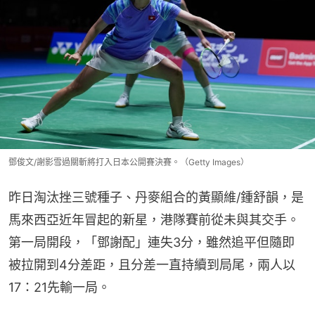
鄧俊文/謝影雪過關斬將打入日本公開賽決賽。（Getty Images）
昨日淘汰挫三號種子、丹麥組合的黃顯維/鍾舒韻，是
馬來西亞近年冒起的新星，港隊賽前從未與其交手。
第一局開段，「鄧謝配」連失3分，雖然追平但隨即
被拉開到4分差距，且分差一直持續到局尾，兩人以
17：21先輸一局。