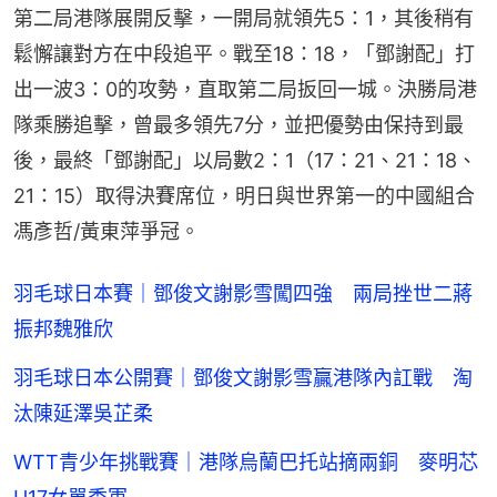
第二局港隊展開反擊，一開局就領先5：1，其後稍有
鬆懈讓對方在中段追平。戰至18：18，「鄧謝配」打
出一波3：0的攻勢，直取第二局扳回一城。決勝局港
隊乘勝追擊，曾最多領先7分，並把優勢由保持到最
後，最終「鄧謝配」以局數2：1（17：21、21：18、
21：15）取得決賽席位，明日與世界第一的中國組合
馮彥哲/黃東萍爭冠。
羽毛球日本賽｜鄧俊文謝影雪闖四強 兩局挫世二蔣
振邦魏雅欣
羽毛球日本公開賽｜鄧俊文謝影雪贏港隊內訌戰 淘
汰陳延澤吳芷柔
WTT青少年挑戰賽｜港隊烏蘭巴托站摘兩銅 麥明芯