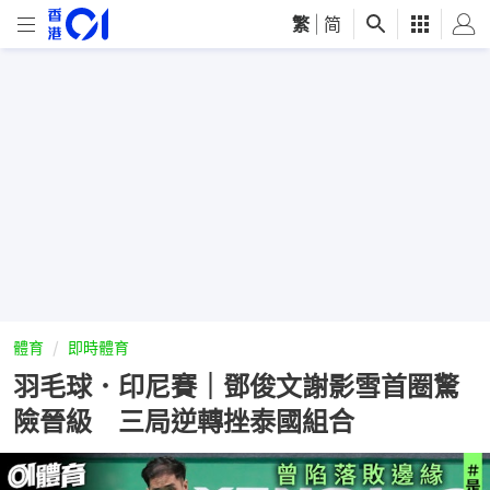
繁
|
简
體育
即時體育
羽毛球．印尼賽｜鄧俊文謝影雪首圈驚
險晉級 三局逆轉挫泰國組合