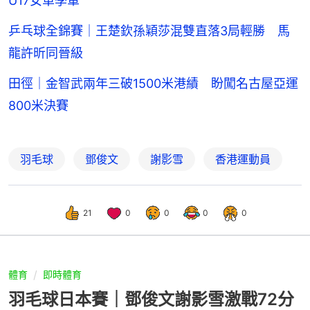
U17女單季軍
乒乓球全錦賽｜王楚欽孫穎莎混雙直落3局輕勝 馬
龍許昕同晉級
田徑｜金智武兩年三破1500米港績 盼闖名古屋亞運
800米決賽
羽毛球
鄧俊文
謝影雪
香港運動員
21
0
0
0
0
體育
即時體育
羽毛球日本賽｜鄧俊文謝影雪激戰72分