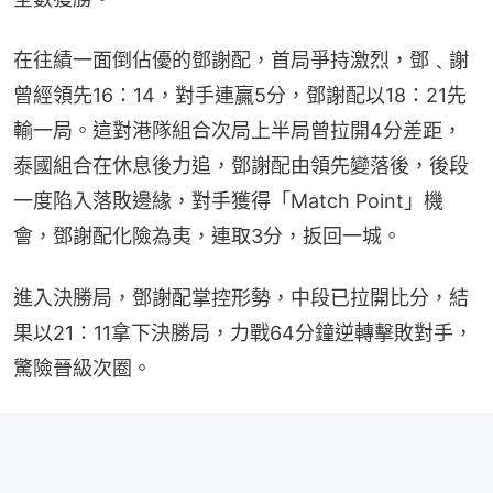
在往績一面倒佔優的鄧謝配，首局爭持激烈，鄧﹑謝
曾經領先16：14，對手連贏5分，鄧謝配以18：21先
輸一局。這對港隊組合次局上半局曾拉開4分差距，
泰國組合在休息後力追，鄧謝配由領先變落後，後段
一度陷入落敗邊緣，對手獲得「Match Point」機
會，鄧謝配化險為夷，連取3分，扳回一城。
進入決勝局，鄧謝配掌控形勢，中段已拉開比分，結
果以21：11拿下決勝局，力戰64分鐘逆轉擊敗對手，
驚險晉級次圈。