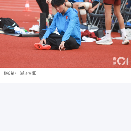
黎柏希。（趙子晉攝）