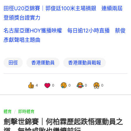
田徑U20亞錦賽｜郭俊廷100米主場摘銀 連續兩屆
登頒獎台證實力
名古屋亞運HOY獲播映權 每日逾12小時直播 蔡俊
彥獻聲唱主題曲
田徑
香港運動員
香港運動員戰報
4
0
0
0
0
體育
即時體育
劍擊世錦賽｜何柏霖歷起跌悟運動員之