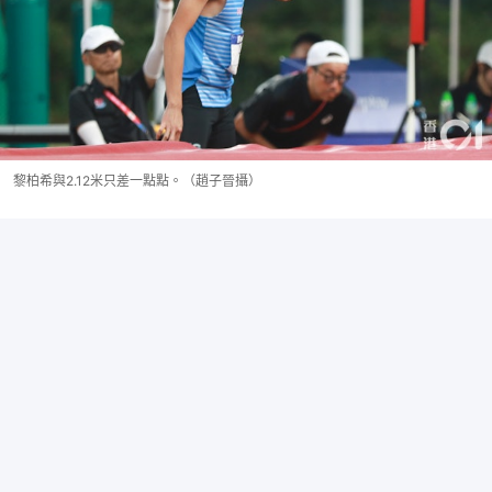
黎柏希與2.12米只差一點點。（趙子晉攝）