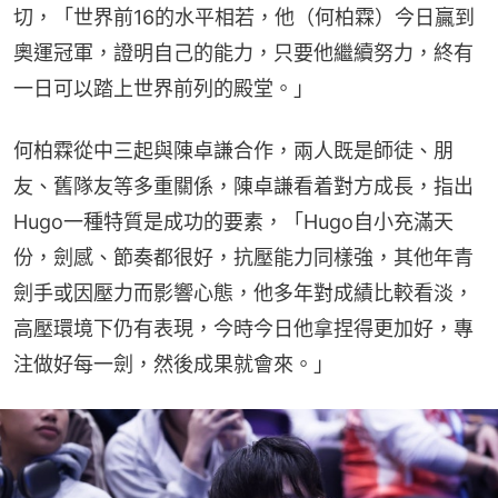
切，「世界前16的水平相若，他（何柏霖）今日贏到
奧運冠軍，證明自己的能力，只要他繼續努力，終有
一日可以踏上世界前列的殿堂。」
何柏霖從中三起與陳卓謙合作，兩人既是師徒、朋
友、舊隊友等多重關係，陳卓謙看着對方成長，指出
Hugo一種特質是成功的要素，「Hugo自小充滿天
份，劍感、節奏都很好，抗壓能力同樣強，其他年青
劍手或因壓力而影響心態，他多年對成績比較看淡，
高壓環境下仍有表現，今時今日他拿捏得更加好，專
注做好每一劍，然後成果就會來。」