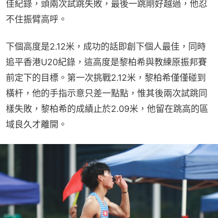
佳紀錄，頭兩次試跳失敗，最後一跳剛好越過，他忍
不住振臂高呼。
下個高度是2.12米，成功的話即創下個人最佳，同時
追平香港U20紀錄，這高度是黎柏希與教練原振邦賽
前定下的目標。第一次挑戰2.12米，黎柏希僅僅碰到
橫杆，他的手指示意只差一點點，惟其後兩次試跳同
樣失敗，黎柏希的成績止於2.09米，他留在跳高的區
域良久才離開。