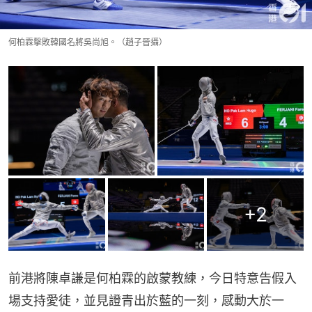
何柏霖擊敗韓國名將吳尚旭。（趙子晉攝）
+
2
前港將陳卓謙是何柏霖的啟蒙教練，今日特意告假入
場支持愛徒，並見證青出於藍的一刻，感動大於一