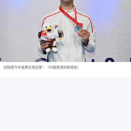
何柏霖今年首膺亞青冠軍。（中國香港劍擊總會）