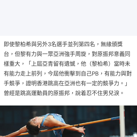
即使黎柏希與另外3名選手並列第四名，無緣頒獎
台，但黎有力與一眾亞洲強手周旋，對原振邦意義同
樣重大，「上屆亞青留有遺憾，他（黎柏希）當時未
有能力走上前列，今屆他衝擊到自己PB，有能力與對
手競爭，證明香港跳高在亞洲也有一定的競爭力。」
曾經是跳高運動員的原振邦，說着忍不住男兒淚。