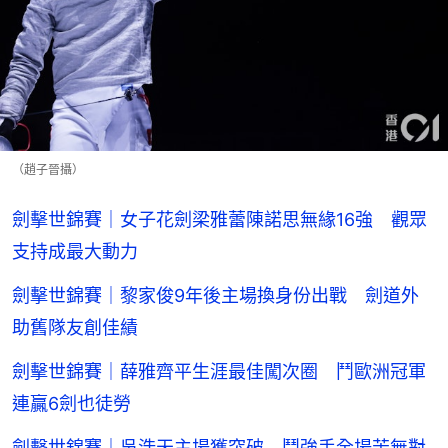
（趙子晉攝）
劍擊世錦賽｜女子花劍梁雅蕾陳諾思無緣16強 觀眾
支持成最大動力
劍擊世錦賽｜黎家俊9年後主場換身份出戰 劍道外
助舊隊友創佳績
劍擊世錦賽｜薛雅齊平生涯最佳闖次圈 鬥歐洲冠軍
連贏6劍也徒勞
劍擊世錦賽｜吳浩天主場獲突破 鬥強手全場苦無對