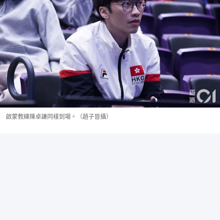
啟蒙教練陳卓謙同樣到場。（趙子晉攝）