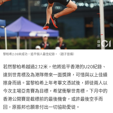
黎柏希2.09米成功，追平個人最佳紀錄。（趙子晉攝）
若然黎柏希越過2.12米，他將追平香港的U20紀錄、
達到世青標及為港隊帶來一面獎牌，可惜與以上佳績
擦身而過。當黎柏希上年考畢文憑試後，師徒兩人以
今次主場亞青賽為目標，希望衝擊世青標，下月中的
香港公開賽是截標前的最後機會，或許最後空手而
回，原振邦也願意付出一切協助愛徒。