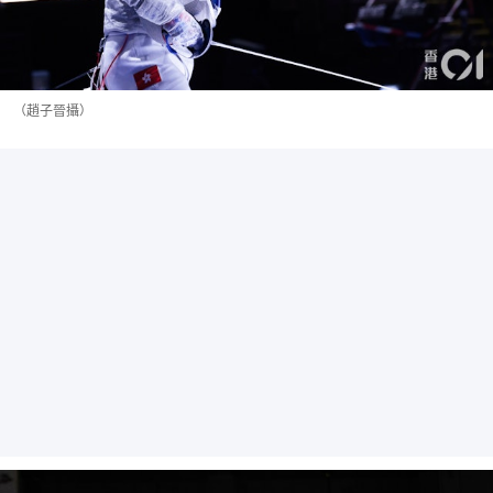
（趙子晉攝）