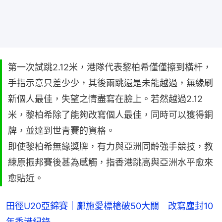
第一次試跳2.12米，港隊代表黎柏希僅僅擦到橫杆，
手指示意只差少少，其後兩跳還是未能越過，無緣刷
新個人最佳，失望之情盡寫在臉上。若然越過2.12
米，黎柏希除了能夠改寫個人最佳，同時可以獲得銅
牌，並達到世青賽的資格。
即使黎柏希無緣獎牌，有力與亞洲同齡強手競技，教
練原振邦賽後甚為感觸，指香港跳高與亞洲水平愈來
愈貼近。
田徑U20亞錦賽｜鄺施愛標槍破50大關 改寫塵封10
年香港紀錄