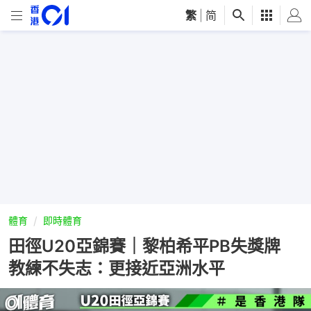
繁
|
简
體育
即時體育
田徑U20亞錦賽｜黎柏希平PB失獎牌
教練不失志：更接近亞洲水平