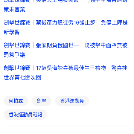
策未言棄
劍擊世錦賽｜蔡俊彥力追徒勞16強止步 負傷上陣是
新學習
劍擊世錦賽｜張家朗負俄國世一 疑被擊中面罩無被
罰惹爭議
劍擊世錦賽｜17歲吳海諦喜獲最佳生日禮物 驚喜挫
世界第七闖次圈
何柏霖
劍擊
香港運動員
香港運動員戰報