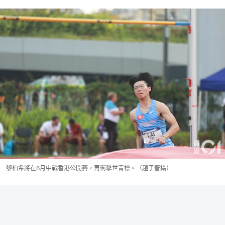
黎柏希將在6月中戰香港公開賽，再衝擊世青標。（趙子晉攝）