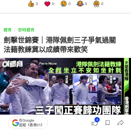
3
0
0
0
0
體育
即時體育
劍擊世錦賽｜港隊佩劍三子爭氣過關
法籍教練冀以成績帶來歡笑
4
在Google
追蹤《香港01》