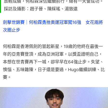
放輕成績，何柏霖深信繼續前行，總有一天會成功。
採訪及攝影：趙子晉、陳綵瑤、湯致遠
劍擊世錦賽｜何柏霖勇挫奧運冠軍闖16強 女花兩將
次圈止步
何柏霖是香港佩劍的冒起新星，19歲的他終在最後一
年的亞青賽登頂，成為亞洲冠軍，以獎盃證明自己，
本想在世青賽再下一城，卻早早在64強止步。失望、
懊惱、五味雜陳，日子還是要過，Hugo繼續訓練、比
賽。