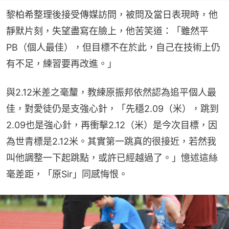
黎柏希整理後接受傳媒訪問，被問及當日表現時，他
靜默片刻，失望盡寫在臉上，他苦笑道：「雖然平
PB（個人最佳），但目標不在於此，自己在技術上仍
有不足，練習要再改進。」
與2.12米差之毫釐，教練原振邦依然認為追平個人最
佳，對愛徒仍是支強心針，「先穩2.09（米），跳到
2.09也是強心針，再衝擊2.12（米）是今次目標，因
為世青標是2.12米。其實第一跳真的很接近，若然我
叫他調整一下起跳點，或許已經越過了。」憶述這絲
毫差距，「原Sir」同感悔恨。