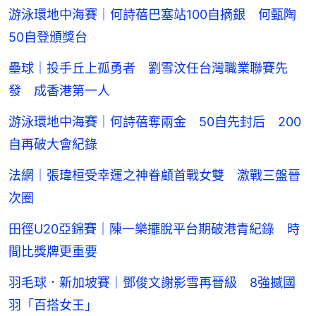
游泳環地中海賽｜何詩蓓巴塞站100自摘銀 何甄陶
50自登頒獎台
壘球｜投手丘上孤勇者 劉雪汶任台灣職業聯賽先
發 成香港第一人
游泳環地中海賽｜何詩蓓奪兩金 50自先封后 200
自再破大會紀錄
法網｜張瑋桓受幸運之神眷顧首戰女雙 激戰三盤晉
次圈
田徑U20亞錦賽｜陳一樂擺脫平台期破港青紀錄 時
間比獎牌更重要
羽毛球．新加坡賽｜鄧俊文謝影雪再晉級 8強撼國
羽「百搭女王」