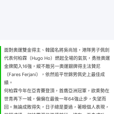
面對奧運雙金得主、韓國名將吳尚旭，港隊男子佩劍
代表何柏霖（Hugo Ho）燃起全場的氣氛，勇挫奧運
金牌闖入16強，縱不敵另一奧運銀牌得主法贊尼
（Fares Ferjani），依然追平世錦男佩史上最佳成
績。
何柏霖今年在亞青賽登頂，首膺亞洲冠軍，欲乘勢在
世青再下一城，偏偏在最後一年64強止步，失望而
回。無論成敗得失，日子總是要過，著眼個人表現，