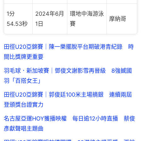
1分
2024年6月
環地中海游泳
摩納哥
54.53秒
1日
賽
田徑U20亞錦賽｜陳一樂擺脫平台期破港青紀錄 時
間比獎牌更重要
羽毛球．新加坡賽｜鄧俊文謝影雪再晉級 8強撼國
羽「百搭女王」
田徑U20亞錦賽｜郭俊廷100米主場摘銀 連續兩屆
登頒獎台證實力
名古屋亞運HOY獲播映權 每日逾12小時直播 蔡俊
彥獻聲唱主題曲