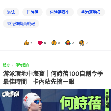
游泳
何詩蓓
何詩蓓賽事
香港運動員
香港運動員戰報
6
0
0
0
0
體育
即時體育
游泳環地中海賽｜何詩蓓100自創今季
最佳時間 卡內站先摘一銀