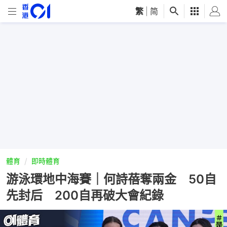
繁
|
简
體育
即時體育
游泳環地中海賽｜何詩蓓奪兩金 50自
先封后 200自再破大會紀錄