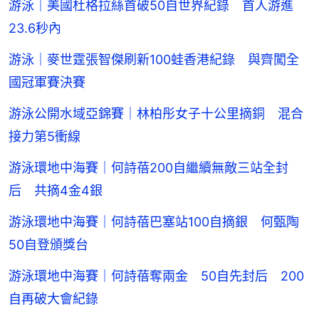
游泳｜美國杜格拉絲首破50自世界紀錄 首人游進
23.6秒內
游泳｜麥世霆張智傑刷新100蛙香港紀錄 與齊闖全
國冠軍賽決賽
游泳公開水域亞錦賽｜林柏彤女子十公里摘銅 混合
接力第5衝線
游泳環地中海賽｜何詩蓓200自繼續無敵三站全封
后 共摘4金4銀
游泳環地中海賽｜何詩蓓巴塞站100自摘銀 何甄陶
50自登頒獎台
游泳環地中海賽｜何詩蓓奪兩金 50自先封后 200
自再破大會紀錄