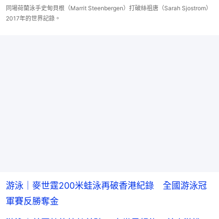
同場荷蘭泳手史甸貝根（Marrit Steenbergen）打破絲祖唐（Sarah Sjostrom）
2017年的世界記錄。
游泳｜麥世霆200米蛙泳再破香港紀錄 全國游泳冠
軍賽反勝奪金