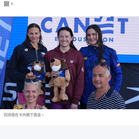
銀。
何詩蓓在卡內摘下兩金。