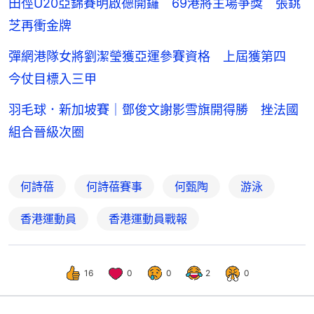
田徑U20亞錦賽明啟德開鑼 69港將主場爭獎 張銚
芝再衝金牌
彈網港隊女將劉潔瑩獲亞運參賽資格 上屆獲第四
今仗目標入三甲
羽毛球．新加坡賽｜鄧俊文謝影雪旗開得勝 挫法國
組合晉級次圈
何詩蓓
何詩蓓賽事
何甄陶
游泳
香港運動員
香港運動員戰報
16
0
0
2
0