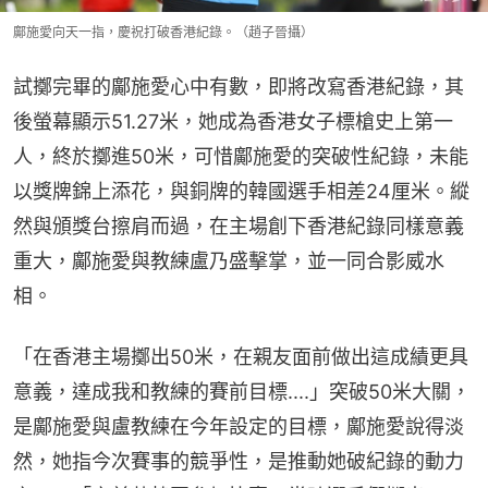
鄺施愛向天一指，慶祝打破香港紀錄。（趙子晉攝）
試擲完畢的鄺施愛心中有數，即將改寫香港紀錄，其
後螢幕顯示51.27米，她成為香港女子標槍史上第一
人，終於擲進50米，可惜鄺施愛的突破性紀錄，未能
以獎牌錦上添花，與銅牌的韓國選手相差24厘米。縱
然與頒獎台擦肩而過，在主場創下香港紀錄同樣意義
重大，鄺施愛與教練盧乃盛擊掌，並一同合影威水
相。
「在香港主場擲出50米，在親友面前做出這成績更具
意義，達成我和教練的賽前目標....」突破50米大關，
是鄺施愛與盧教練在今年設定的目標，鄺施愛說得淡
然，她指今次賽事的競爭性，是推動她破紀錄的動力