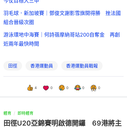
今仗目標入三甲
羽毛球．新加坡賽｜鄧俊文謝影雪旗開得勝 挫法國
組合晉級次圈
游泳環地中海賽｜何詩蓓摩納哥站200自奪金 再創
近兩年最快時間
田徑
香港運動員
香港運動員戰報
4
0
0
0
0
體育
即時體育
田徑U20亞錦賽明啟德開鑼 69港將主