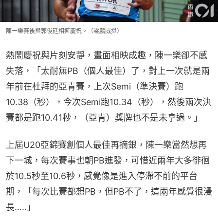
陳一樂賽後與郭俊廷相擁慶祝。（梁鵬威攝）
熱鬧慶祝與片刻安靜，畫面相映成趣，陳一樂卻不感
失落，「太耐無PB（個人最佳）了，對上一次就是兩
年前在杜拜的亞青賽，上次Semi（準決賽）跑
10.38（秒），今次Semi跑10.34（秒），然後兩次決
賽都是跑10.41秒，（亞青）獎牌也不是未拿過。」
上屆U20亞錦賽創個人最佳再摘銀，陳一樂當然想再
下一城，每次賽事也朝PB進發，可惜近兩年大多徘徊
於10.5秒至10.6秒，感覺像是進入停滯不前的平台
期，「每次比賽都想PB，但PB不了，這兩年感覺很漫
長.....」