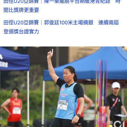
田徑U20亞錦賽｜陳一樂擺脫平台期破港青紀錄 時
間比獎牌更重要
田徑U20亞錦賽｜郭俊廷100米主場摘銀 連續兩屆
登頒獎台證實力