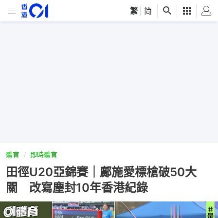
繁
|
简
體育
即時體育
田徑U20亞錦賽｜鄺施愛標槍破50大
關 改寫塵封10年香港紀錄