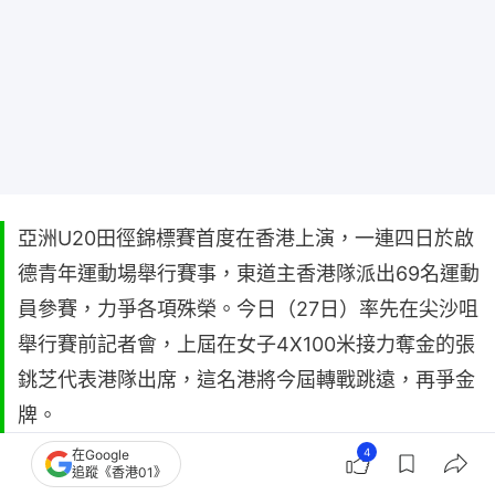
亞洲U20田徑錦標賽首度在香港上演，一連四日於啟
德青年運動場舉行賽事，東道主香港隊派出69名運動
員參賽，力爭各項殊榮。今日（27日）率先在尖沙咀
舉行賽前記者會，上屆在女子4X100米接力奪金的張
銚芝代表港隊出席，這名港將今屆轉戰跳遠，再爭金
牌。
4
在Google
追蹤《香港01》
亞洲U20田徑錦標賽首屆在1986年舉辦，至今已是第