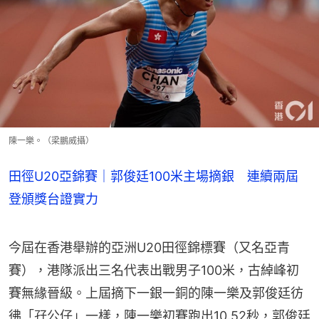
陳一樂。（梁鵬威攝）
田徑U20亞錦賽｜郭俊廷100米主場摘銀 連續兩屆
登頒獎台證實力
今屆在香港舉辦的亞洲U20田徑錦標賽（又名亞青
賽），港隊派出三名代表出戰男子100米，古綽峰初
賽無緣晉級。上屆摘下一銀一銅的陳一樂及郭俊廷彷
彿「孖公仔」一樣，陳一樂初賽跑出10.52秒，郭俊廷