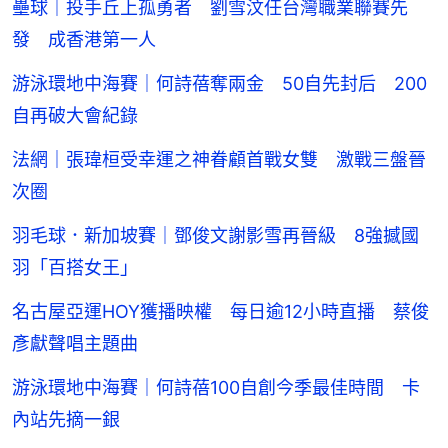
壘球｜投手丘上孤勇者 劉雪汶任台灣職業聯賽先
發 成香港第一人
游泳環地中海賽｜何詩蓓奪兩金 50自先封后 200
自再破大會紀錄
法網｜張瑋桓受幸運之神眷顧首戰女雙 激戰三盤晉
次圈
羽毛球．新加坡賽｜鄧俊文謝影雪再晉級 8強撼國
羽「百搭女王」
名古屋亞運HOY獲播映權 每日逾12小時直播 蔡俊
彥獻聲唱主題曲
游泳環地中海賽｜何詩蓓100自創今季最佳時間 卡
內站先摘一銀