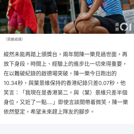
（梁鵬威攝）
縱然未能再踏上頒獎台，兩年間陳一樂見過世面，再
放下身段，時間上、經驗上的進步比一切來得重要，
在以難破紀錄的啟德場突破，陳一樂今日跑出的
10.34秒，與葉景維保持的香港紀錄只差0.07秒，他
笑言：「我現在是香港第二，與（葉）景維只差半個
身位，又近了一點....」即使言談間帶着微笑，陳一樂
依然堅定，希望未來趕上隊友的腳步。