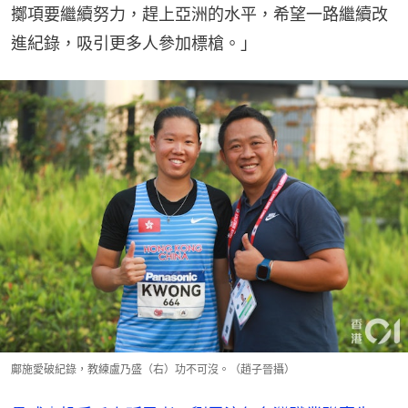
擲項要繼續努力，趕上亞洲的水平，希望一路繼續改
進紀錄，吸引更多人參加標槍。」
鄺施愛破紀錄，教練盧乃盛（右）功不可沒。（趙子晉攝）