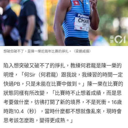
想破但破不了，是陳一樂近兩年比賽的掙扎。（梁鵬威攝）
陷入想突破又破不了的掙扎，教練何君龍是陳一樂的
明燈，「何Sir（何君龍）跟我說，我練習的時間一定
快過PB，只是未能在比賽中做到。」陳一樂在比賽的
狀態同樣有所改變，「比賽時不止想着成績，而是思
考要做什麼，彷彿打開了新的境界，不是死衝。16歲
時跑10.4（秒），當時什麼都不想就像亂來，現時會
思考該怎麼跑，變得更成熟。」