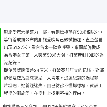
鄺施愛第六槍奮力一擲，看到標槍落在50米線以外，
等待着成績公布的鄺施愛嘴角已微微揚起，直至螢幕
出現51.27米，看台傳來一陣歡呼聲，事關鄺施愛成
為香港女子第一人突破50米大關，打破塵封10載的香
港紀錄。
即使與獎牌僅差24厘米，打破賽前訂立的紀錄，對鄺
施愛及盧乃盛教練是一大肯定。追逐紀錄的過程非一
片坦途，她曾經迷失，自己彷彿不懂擲標槍，就讀工
程學的鄺施愛，在學科上找到堅持的理由。
鄺施愛是三名參加亞洲U20田徑錦標賽（又名亞青