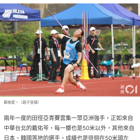
鄺施愛。（趙子晉攝）
兩年一度的田徑亞青賽雲集一眾亞洲強手，正如來自
中華台北的戴佑芩，每一擲也是50米以外，其他來自
日本、韓國等地的選手，成績也是徘徊在50米頭左