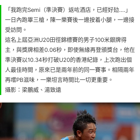
「我跑完Semi（準決賽）返咗酒店，已經好攰....」
一日內跑畢三槍，陳一樂賽後一邊按着小腿，一邊接
受訪問。
這名上屆亞洲U20田徑錦標賽的男子100米銀牌得
主，與獎牌相差0.06秒，即使無緣再登頒獎台，他在
準決賽以10.34秒打破U20的香港紀錄，上次跑出個
人最佳時間，原來已是兩年前的同一賽事。相隔兩年
再嚐PB滋味，一樂坦言時間比一切更重要。
攝影：梁鵬威、湯致遠