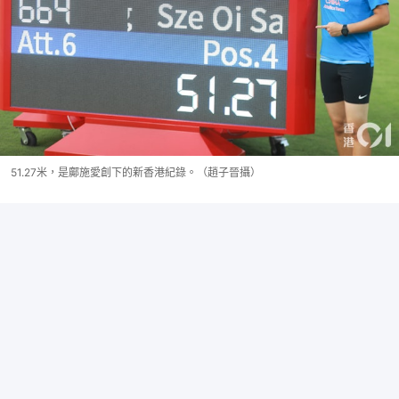
51.27米，是鄺施愛創下的新香港紀錄。（趙子晉攝）