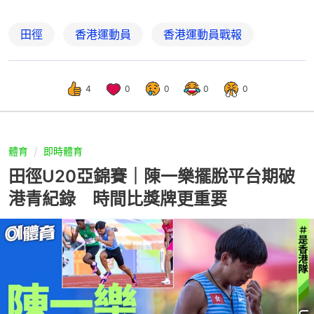
田徑
香港運動員
香港運動員戰報
4
0
0
0
0
體育
即時體育
田徑U20亞錦賽｜陳一樂擺脫平台期破
港青紀錄 時間比獎牌更重要