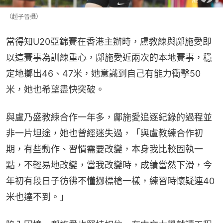
（趙子晉攝）
當得知U20亞錦賽在香港主辦時，盧教練與鄺施愛即
以這賽事為訓練重心，鄺施愛近兩次的本地賽事，穩
定地擲出46、47米，她意識到自己有能力衝擊50
米，她也希望盡快突破。
與盧乃盛教練合作一年多，鄺施愛追逐紀錄的過程並
非一片坦途，她也曾經迷失過，「與盧教練合作初
期，有些動作、習慣需要改變，本身我比較固執一
點，不輕易地改變，當我改變時，成績當然下滑，今
年初有段日子彷彿不懂擲標槍一樣，練習時懷疑連40
米也達不到。」