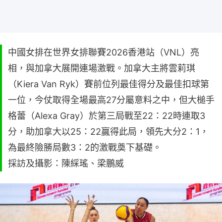
中國女排在世界女排聯賽2026香港站（VNL）亮
相，與加拿大展開連場激戰。加拿大主將雲莉琪
（Kiera Van Ryk）賽前位列最佳得分及最佳扣球第
一位，今仗取得全場最高27分屬意料之中，但大槌手
格蕾（Alexa Gray）於第三局戰至22：22時連取3
分，助加拿大以25：22贏得此局，領先大分2：1，
為最終險勝局數3：2的激戰奠下基礎。
採訪及攝影：陳綵瑤、梁鵬威