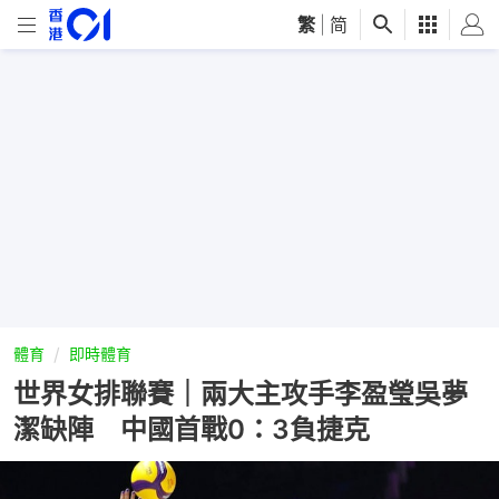
繁
|
简
體育
即時體育
世界女排聯賽｜兩大主攻手李盈瑩吳夢
潔缺陣 中國首戰0：3負捷克