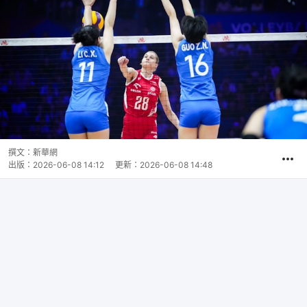
撰文：
新華網
出版：
2026-06-08 14:12
更新：
2026-06-08 14:48