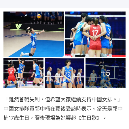
+
5
「雖然首戰失利，但希望大家繼續支持中國女排。」
中國女排隊員郭中楠在賽後受訪時表示。當天是郭中
楠17歲生日，賽後現場為她響起《生日歌》。