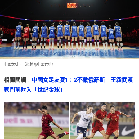
中國女排。（微博@中國女排）
相關閱讀：
中國女足友賽1：2不敵俄羅斯　王霜武漢
家門前射入「世紀金球」