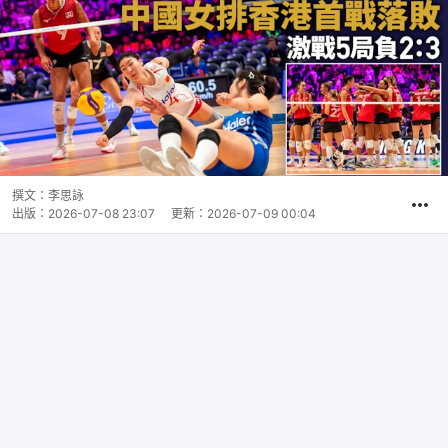
撰文：
李思詠
出版：
2026-07-08 23:07
更新：
2026-07-09 00:04