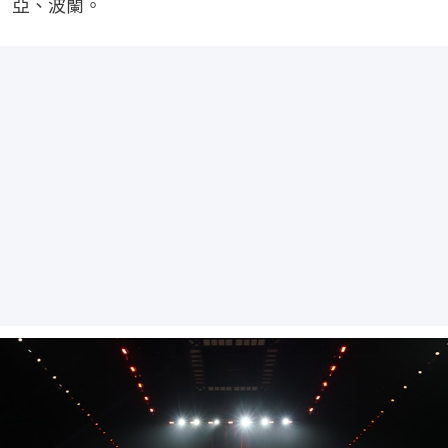
亞、波蘭。