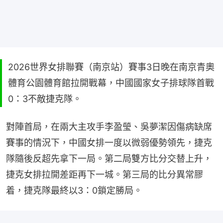
2026世界女排聯賽（南京站）賽事3日晚在南京青奧
體育公園體育館拉開戰幕，中國國家女子排球隊首戰
0：3不敵捷克隊。
對陣首局，在兩大主攻手李盈瑩、吳夢潔因傷病缺席
賽事的情況下，中國女排一度以微弱優勢領先，捷克
隊隨後反超先拿下一局。第二局雙方比分交替上升，
捷克女排拉開差距再下一城。第三局的比分異常膠
着，捷克隊最終以3：0鎖定勝局。