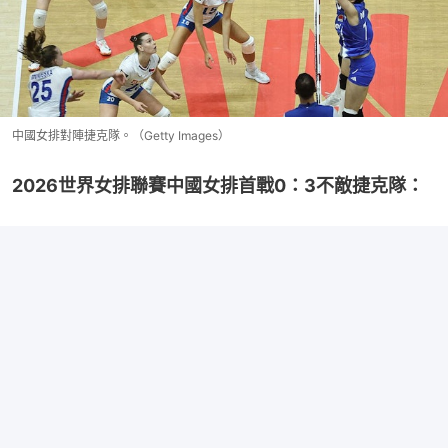
中國女排對陣捷克隊。（Getty Images）
2026世界女排聯賽中國女排首戰0：3不敵捷克隊：