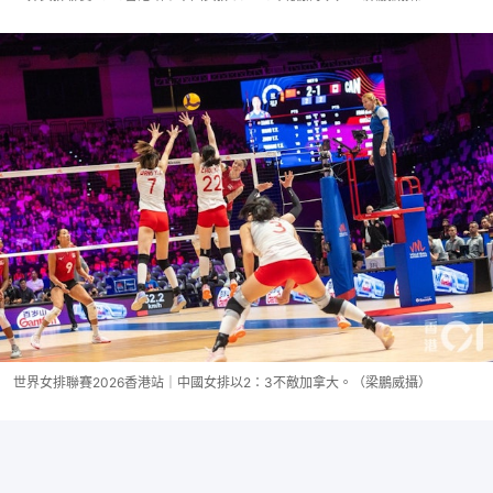
世界女排聯賽2026香港站｜中國女排以2：3不敵加拿大。（梁鵬威攝）